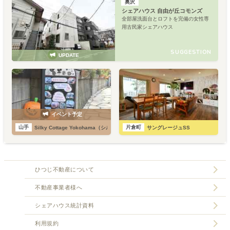
奥沢
シェアハウス 自由が丘コモンズ
全部屋洗面台とロフトを完備の女性専
用古民家シェアハウス
SUGGESTION
UPDATE
イベント予定
山手
片倉町
Silky Cottage Yokohama（シルキーコテージ ヨコハマ）
サングレージュSS
ひつじ不動産について
不動産事業者様へ
シェアハウス統計資料
利用規約