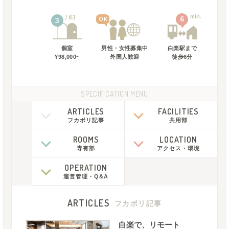
min.
63
6
OK
3
個室
男性・女性募集中
白楽駅
まで
¥98,000~
外国人歓迎
徒歩
6
分
SPECIFICATION MENU
ARTICLES
FACILITIES
フカボリ記事
共用部
ROOMS
LOCATION
専有部
アクセス
・
環境
OPERATION
運営管理
・
Q&A
ARTICLES
フカボリ記事
白楽で、リモート