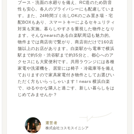
ブース・洗面の水廻りを備え、RC造のため防音
性も安心。各人のプライバシーにも配慮していま
す。また、24時間ゴミ出しOKのごみ置き場・宅
配BOXもあり、スマートキーによるセキュリティ
対策も実施。暮らしやすさを重視した物件となり
ます。そんなnearsのある白楽駅周辺も魅力的。
物件までは商店街で繋がり、商店街だけで160店
舗以上のお店があります。白楽駅から電車で横浜
駅まで約5分・渋谷駅まで約35分と、都心へのア
クセスにも大変便利です。共用ラウンジには各種
家電や洗濯機を、居室には椅子・冷蔵庫等を備え
ておりますので家具家電付き物件としてお選びい
ただく方もいらっしゃいます！nears 横浜白楽
で、ゆるやかな隣人と過ごす、新しい暮らしをは
じめてみませんか？
運営者
株式会社コスモスイニシア