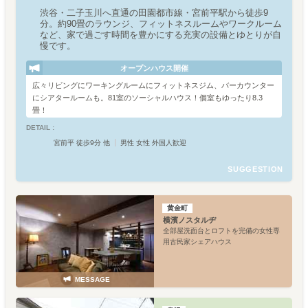
渋谷・二子玉川へ直通の田園都市線・宮前平駅から徒歩9
分。約90畳のラウンジ、フィットネスルームやワークルーム
など、家で過ごす時間を豊かにする充実の設備とゆとりが自
慢です。
オープンハウス開催
広々リビングにワーキングルームにフィットネスジム、バーカウンター
にシアタールームも。81室のソーシャルハウス！個室もゆったり8.3
畳！
DETAIL :
宮前平 徒歩9分 他
男性 女性 外国人歓迎
SUGGESTION
黄金町
横濱ノスタルヂ
全部屋洗面台とロフトを完備の女性専
用古民家シェアハウス
MESSAGE