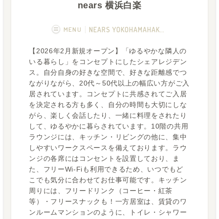
nears 横浜白楽
MENU
NEARS YOKOHAMAHAKURAKU
【2026年2月新規オープン】「ゆるやかな隣人の
概要
画像一覧
いる暮らし」をコンセプトにしたシェアレジデン
ス。自分自身の好きな空間で、好きな距離感でつ
空室状況
運営者
ながりながら、20代～50代以上の幅広い方がご入
居されています。コンセプトに共感されてご入居
フカボリ記事
を決定される方も多く、自分の時間も大切にしな
がら、楽しく会話したり、一緒に料理をされたり
して、ゆるやかに暮らされています。10階の共用
ラウンジには、キッチン・リビングの他に、集中
しやすいワークスペースを備えております。ラウ
ンジの各席にはコンセントを設置しており、ま
た、フリーWi-Fiも利用できるため、いつでもど
こでも気分に合わせてお仕事可能です。キッチン
周りには、フリードリンク（コーヒー・紅茶
等）・フリースナックも！一方居室は、賃貸のワ
ンルームマンションのように、トイレ・シャワー