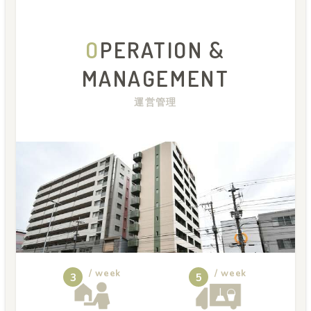
O
PERATION &
MANAGEMENT
運営管理
/ week
/ week
3
5