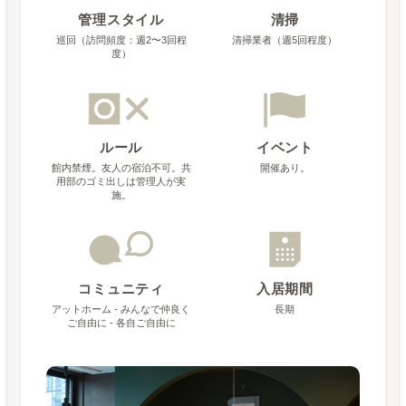
管理スタイル
清掃
巡回（訪問頻度：週2〜3回程
清掃業者（週5回程度）
度）
ルール
イベント
館内禁煙。友人の宿泊不可。共
開催あり。
用部のゴミ出しは管理人が実
施。
コミュニティ
入居期間
アットホーム - みんなで仲良く
長期
ご自由に - 各自ご自由に