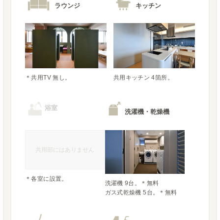
ラウンジ
キッチン
＊共用TV 無し。
共用キッチン 4箇所。
浴室
洗濯機・乾燥機
共用部にはありません
＊各室に設置。
洗濯機 9台。＊無料
