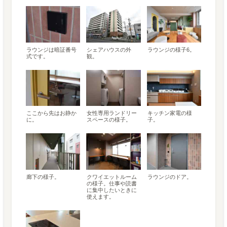
ラウンジは暗証番号
シェアハウスの外
ラウンジの様子6。
式です。
観。
ここから先はお静か
女性専用ランドリー
キッチン家電の様
に。
スペースの様子。
子。
廊下の様子。
クワイエットルーム
ラウンジのドア。
の様子。仕事や読書
に集中したいときに
使えます。