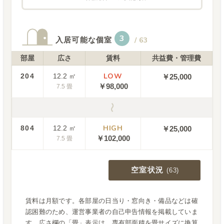
3
入居可能な個室
/
63
部屋
広さ
賃料
共益費・管理費
LOW
204
12.2
㎡
￥25,000
￥
98,000
7.5
畳
〜
HIGH
804
12.2
㎡
￥25,000
￥
102,000
7.5
畳
空室状況
(
63
)
賃料は月額です。各部屋の日当り・窓向き・備品などは確
認困難のため、運営事業者の自己申告情報を掲載していま
す。広さ欄の「畳」表示は、専有部面積を畳サイズに換算