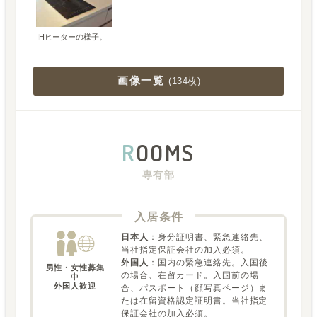
IHヒーターの様子。
画像一覧
(
134枚
)
R
OOMS
専有部
入居条件
日本人
：
身分証明書、緊急連絡先、
当社指定保証会社の加入必須。
外国人
：
国内の緊急連絡先。入国後
男性・女性募集
の場合、在留カード。入国前の場
中

外国人歓迎
合、パスポート（顔写真ページ）ま
たは在留資格認定証明書。当社指定
保証会社の加入必須。