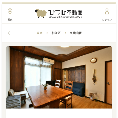
関東
ログイン
東京
杉並区
久我山駅