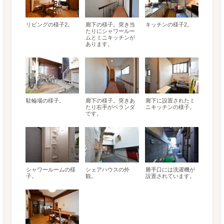
リビングの様子2。
廊下の様子。突き当
キッチンの様子2。
たりにシャワールー
ムとミニキッチンが
あります。
駐輪場の様子。
廊下の様子。突きあ
廊下に設置されたミ
たり右手がベランダ
ニキッチンの様子。
です。
シャワールームの様
シェアハウスの外
勝手口には洗濯機が
子。
観。
設置されています。