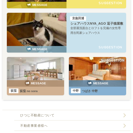
SUGGESTION
MESSAGE
京急田浦
シェアハウスNYA_AGO 逗子猫屋敷
全部屋洗面台とロフトを完備の女性専
用古民家シェアハウス
SUGGESTION
MESSAGE
SUGGESTION
MESSAGE
MESSAGE
荻窪
中野
荻窪 no sora
つばさ 中野
ひつじ不動産について
不動産事業者様へ