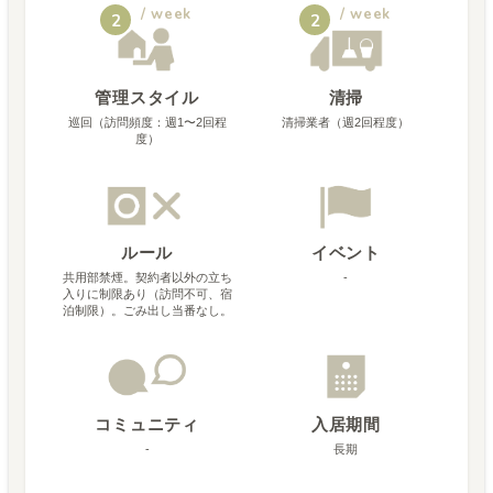
/ week
/ week
2
2
管理スタイル
清掃
巡回（訪問頻度：週1〜2回程
清掃業者（週2回程度）
度）
ルール
イベント
共用部禁煙。契約者以外の立ち
-
入りに制限あり（訪問不可、宿
泊制限）。ごみ出し当番なし。
コミュニティ
入居期間
-
長期