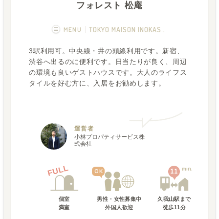
フォレスト 松庵
MENU
TOKYO MAISON INOKASHIRA HOUSE
3駅利用可。中央線・井の頭線利用です。新宿、
概要
画像一覧
渋谷へ出るのに便利です。日当たりが良く、周辺
の環境も良いゲストハウスです。大人のライフス
空室状況
運営者
タイルを好む方に、入居をお勧めします。
Q&A
運営者
小林プロパティサービス株
式会社
FULL
min.
11
OK
個室
男性・女性募集中
久我山駅
まで
満室
外国人歓迎
徒歩
11
分