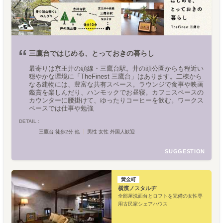
三鷹台ではじめる、とっておきの暮らし
最寄りは京王井の頭線・三鷹台駅。井の頭公園からも程近い
穏やかな環境に「TheFinest 三鷹台」はあります。二棟から
なる建物には、豊富な共有スペース。ラウンジで食事や映画
鑑賞を楽しんだり、ハンモックでお昼寝。カフェスペースの
カウンターに腰掛けて、ゆったりコーヒーを飲む。ワークス
ペースでは仕事や勉強
DETAIL :
三鷹台 徒歩2分 他
男性 女性 外国人歓迎
SUGGESTION
黄金町
横濱ノスタルヂ
全部屋洗面台とロフトを完備の女性専
用古民家シェアハウス