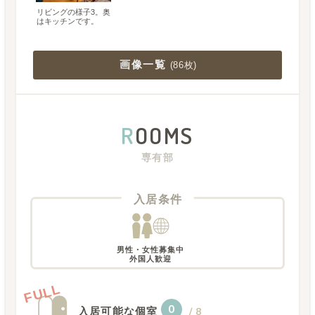
リビングの様子3。奥
はキッチンです。
画像一覧
(
86枚
)
R
OOMS
専有部
入居条件
男性・女性募集中

外国人歓迎
FULL
0
入居可能な個室
/
8