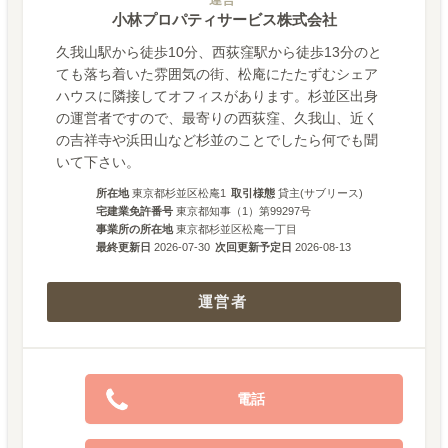
小林プロパティサービス株式会社
久我山駅から徒歩10分、西荻窪駅から徒歩13分のと
ても落ち着いた雰囲気の街、松庵にたたずむシェア
ハウスに隣接してオフィスがあります。杉並区出身
の運営者ですので、最寄りの西荻窪、久我山、近く
の吉祥寺や浜田山など杉並のことでしたら何でも聞
いて下さい。
所在地
東京都杉並区松庵1
取引様態
貸主(サブリース)
宅建業免許番号
東京都知事（1）第99297号
事業所の所在地
東京都杉並区松庵一丁目
最終更新日
2026-07-30
次回更新予定日
2026-08-13
運営者
電話