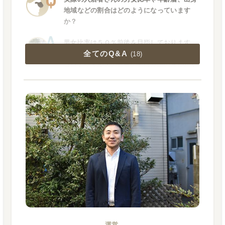
地域などの割合はどのようになっています
か？
男女比率は５０％前後を目指しております
全てのQ&A
が、現在は男性のほうが少し多い状態です。
(
18
)
コロナウィルスの影響の前は外国の方がたく
さんいらっしゃいましたが、現在は日本の方
がほとんどです。年齢層は20代から40代まで
幅広いです。
2020-09-18
運営