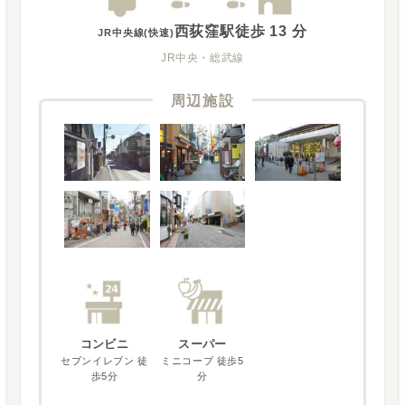
西荻窪駅
徒歩
13
分
JR中央線(快速)
JR中央・総武線
周辺施設
コンビニ
スーパー
セブンイレブン 徒
ミニコープ 徒歩5
歩5分
分