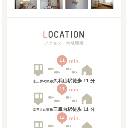
L
OCATION
アクセス・地域環境
11
min.
久我山駅
徒歩
11
分
京王井の頭線
11
min.
三鷹台駅
徒歩
11
分
京王井の頭線
13
min.