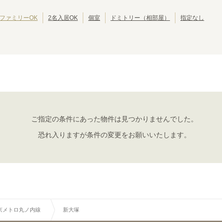
東京その他
(
1
)
都営新宿線
江戸川区
埼玉高速鉄道線
北区
(
42
(
81
)
)
(
39
)
(
11
)
りんかい線
葛飾区
東葉高速線
江東区
(
30
)
(
18
)
(
30
)
(
13
)
ファミリーOK
2名入居OK
個室
ドミトリー（相部屋）
指定なし
墨田区
三鷹市
(
24
)
(
19
)
武蔵野市
小平市
(
14
)
(
10
)
立川市
小金井市
(
7
)
(
6
)
東京メトロ丸ノ内線
国分寺市
多摩市
(
4
)
(
4
)
西東京市
東久留米市
(
3
)
(
2
)
池袋
新大塚
(
21
)
(
13
)
昭島市
福生市
(
1
)
(
1
)
本郷三丁目
御茶ノ水
(
4
)
(
2
)
大島町
(
1
)
赤坂見附
四ツ谷
(
2
)
(
5
)
新宿三丁目
新宿
(
8
)
(
14
)
ご指定の条件にあった物件は見つかりませんでした。
新中野
東高円寺
(
6
)
(
6
)
恐れ入りますが条件の変更をお願いいたします。
荻窪
中野新橋
(
17
)
(
5
)
京メトロ丸ノ内線
新大塚