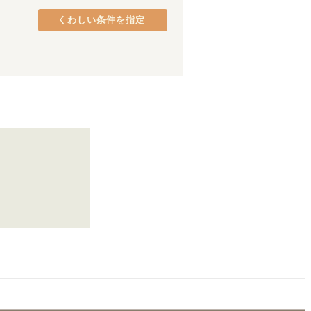
みなとみらい線
品川区
(
37
)
(
18
)
くわしい条件を指定
グリーンライン
港区
(
26
)
(
10
)
中央区
(
18
)
府中市
(
9
)
町田市
(
5
)
八王子市
(
3
)
日野市
(
2
)
茗荷谷
(
5
)
東村山市
(
1
)
淡路町
(
2
)
四谷三丁目
(
6
)
西新宿
(
4
)
新高円寺
(
9
)
中野富士見町
(
4
)