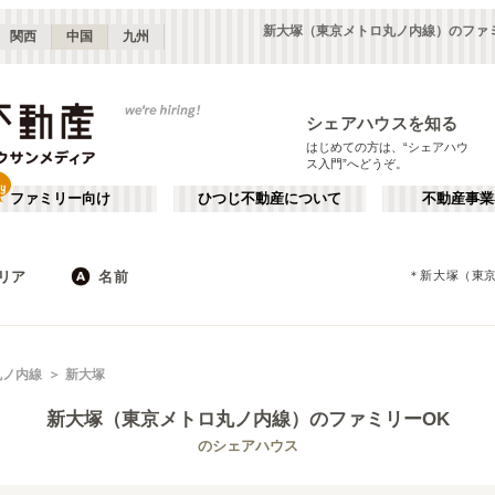
新大塚（東京メトロ丸ノ内線）のファ
関西
中国
九州
シェアハウスを知る
はじめての方は、“シェアハウ
ス入門”へどうぞ。
ファミリー向け
ひつじ不動産について
不動産事業
リア
名前
＊
新大塚（東
東京
神奈川
JR
千葉
地下鉄
埼玉
私鉄
栃木
茨城
群馬
新宿・中野
か行
池袋・赤羽
が行
丸ノ内線
新大塚
(
187
)
(
290
)
た行
だ行
下北沢・吉祥寺
飯田橋・四谷
(
203
)
(
75
)
新大塚（東京メトロ丸ノ内線）
のファミリーOK
ば行
ぱ行
錦糸町・押上
自由が丘・二子玉川
(
112
)
(
74
)
東京メトロ丸ノ内線
世田谷区
東京メトロ日比谷線
杉並区
(
111
)
(
169
)
(
96
)
(
130
)
のシェアハウス
ら行
わ行
川崎・武蔵小杉
新百合ヶ丘・たまプラーザ
(
61
)
(
69
)
東京メトロ有楽町線
新宿区
東京メトロ有楽町新線
豊島区
(
66
)
(
128
)
(
63
)
(
32
)
埼玉
群馬
(
82
)
(
2
)
東京メトロ副都心線
練馬区
都営大江戸線
渋谷区
(
53
)
(
153
)
(
53
)
(
178
)