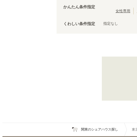
茨城
(
3
)
都営三田線
台東区
(
43
)
(
107
)
かんたん条件指定
ブルーライン
荒川区
(
30
)
(
67
)
女性専用
文京区
(
25
)
指定なし
くわしい条件指定
調布市
(
14
)
千代田区
(
8
)
清瀬市
(
4
)
国立市
(
3
)
東京メトロ丸ノ内線
狛江市
(
2
)
後楽園
(
6
)
武蔵村山市
(
1
)
銀座
(
2
)
新宿御苑前
(
1
)
中野坂上
(
11
)
南阿佐ケ谷
(
10
)
方南町
(
6
)
関東のシェアハウス探し
東