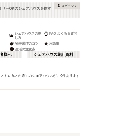
ログイン
ミリーOKのシェアハウスを探す
シェアハウスの探
FAQ よくある質問
し方
物件選びのコツ
用語集
生活の注意点
者様へ
シェアハウス統計資料
京メトロ丸ノ内線）
のシェアハウスが、
0
件あります
品川・蒲田
さ行
(
147
)
な行
赤坂・大手町
(
35
)
ま行
調布・立川
(
88
)
東京メトロ東西線
板橋区
(
91
)
(
131
)
湘南・鎌倉
(
60
)
東京メトロ半蔵門線
中野区
(
58
)
(
58
)
栃木
(
7
)
都営浅草線
目黒区
(
45
)
(
82
)