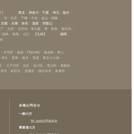
東
】
東京
神奈川
千葉
埼玉
栃木
駅
栄・伏見
千種・今池
金山・鶴舞
京都
兵庫
奈良
滋賀
和歌山
リア
北摂
北河内・東大阪
堺・泉南
南河内
徳島
鳥取
山口
【
九州
】
福岡
他
坂・大手町
銀座・門前仲町
錦糸町・押上
埼玉
群馬
栃木
茨城
東京その他
区
江戸川区
北区
品川区
荒川区
葛飾区
金井市
町田市
清瀬市
国分寺市
多摩市
各種お問合せ
一般の方
許
htj_users@hituji.jp
事業者の方