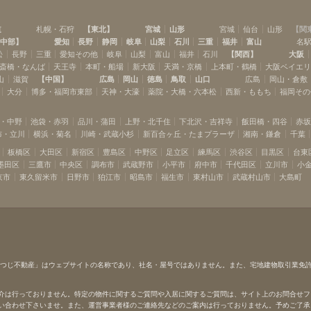
道
札幌・石狩
【
東北
】
宮城
山形
宮城
仙台
山形
【
関
中部
】
愛知
長野
静岡
岐阜
山梨
石川
三重
福井
富山
名
松
長野
三重
愛知その他
岐阜
山梨
富山
福井
石川
【
関西
】
大阪
斎橋・なんば
天王寺
本町・船場
新大阪
天満・京橋
上本町・鶴橋
大阪ベイエ
山
滋賀
【
中国
】
広島
岡山
徳島
鳥取
山口
広島
岡山・倉敷
大分
博多・福岡市東部
天神・大濠
薬院・大橋・六本松
西新・ももち
福岡その
・中野
池袋・赤羽
品川・蒲田
上野・北千住
下北沢・吉祥寺
飯田橋・四谷
赤
布・立川
横浜・菊名
川崎・武蔵小杉
新百合ヶ丘・たまプラーザ
湘南・鎌倉
千葉
板橋区
大田区
新宿区
豊島区
中野区
足立区
練馬区
渋谷区
目黒区
台東
墨田区
三鷹市
中央区
調布市
武蔵野市
小平市
府中市
千代田区
立川市
小
京市
東久留米市
日野市
狛江市
昭島市
福生市
東村山市
武蔵村山市
大島町
ひつじ不動産」はウェブサイトの名称であり、社名・屋号ではありません。また、宅地建物取引業免
介は行っておりません。特定の物件に関するご質問や入居に関するご質問は、サイト上のお問合せフ
い合わせ下さいませ。また、運営事業者様のご連絡先などのご案内は行っておりません。予めご了承