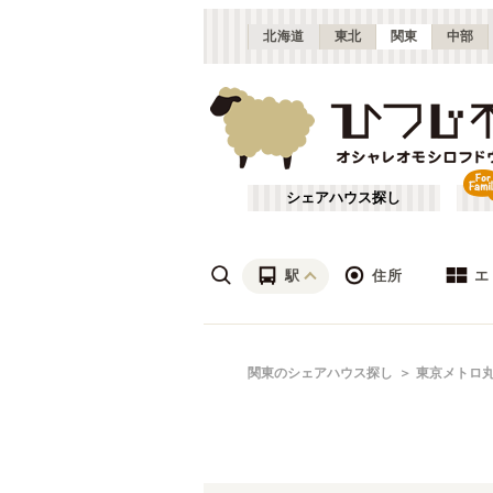
北海道
東北
関東
中部
シェアハウス探し
駅
住所
エ
渋谷・青山
あ行
関東のシェアハウス探し
東京メトロ
(
115
)
ざ行
上野・北千住
(
158
)
は行
銀座・門前仲町
(
62
)
東京メトロ銀座線
東京
(
72
)
や行
横浜・菊名
(
190
)
東京メトロ千代田線
大田区
(
84
)
(
99
)
千葉
(
136
)
東京メトロ南北線
足立区
(
56
)
(
88
)