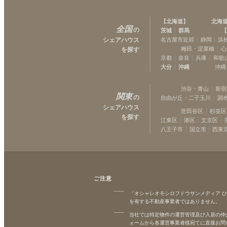
【
北海道
】
北海
全国
の
茨城
群馬
【
シェアハウス
名古屋市近郊
静岡
浜
梅田・淀屋橋
心
を探す
京都
奈良
兵庫
和歌
大分
沖縄
沖縄
渋谷・青山
新宿
関東
の
自由が丘・二子玉川
調
シェアハウス
世田谷区
杉並区
を探す
江東区
港区
文京区
八王子市
国立市
西東
ご注意
「オシャレオモシロフドウサンメディア 
を有する不動産事業者ではありません。
当社では特定物件の運営管理及び入居の仲
ォームから各運営事業者様宛てに直接お問