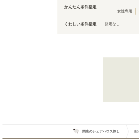
西武有楽町線
茨城
(
27
)
(
3
)
台東区
(
43
)
かんたん条件指定
西武拝島線
(
12
)
荒川区
(
30
)
女性専用
京成本線
(
119
)
文京区
(
25
)
京成千原線
(
5
)
指定なし
くわしい条件指定
調布市
(
14
)
京王競馬場線
(
3
)
千代田区
(
8
)
小田急線
(
152
)
清瀬市
(
4
)
東急目黒線
(
75
)
国立市
(
3
)
東急多摩川線
(
31
)
狛江市
(
2
)
京急本線
(
200
)
武蔵村山市
(
1
)
京急久里浜線
(
4
)
相鉄新横浜線
(
5
)
伊豆箱根鉄道大雄山線
(
2
)
ニューシャトル
(
3
)
千葉都市モノレール１号線
(
8
)
東京モノレール
(
13
)
芳賀・宇都宮LRT
(
4
)
関東のシェアハウス探し
東