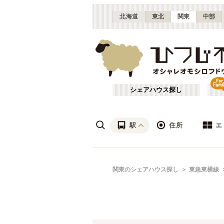
北海道
東北
関東
中部
シェアハウス探し
駅
住所
エ
渋谷・青山
あ行
関東のシェアハウス探し
東急東横線
(
115
)
ざ行
上野・北千住
(
158
)
は行
銀座・門前仲町
(
62
)
東武東上線
東京
(
141
)
や行
横浜・菊名
(
190
)
大田区
(
84
)
東武亀戸線
千葉
(
10
)
(
136
)
足立区
(
56
)