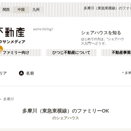
多摩川（東急東横線）のファ
関西
中国
九州
シェアハウスを知る
はじめての方は、“シェアハウ
ス入門”へどうぞ。
ファミリー向け
ひつじ不動産について
不動産事業
リア
名前
＊
多
東京
神奈川
JR
千葉
地下鉄
埼玉
私鉄
栃木
茨城
群馬
新宿・中野
か行
池袋・赤羽
が行
多摩川
(
187
)
(
290
)
た行
だ行
下北沢・吉祥寺
飯田橋・四谷
(
203
)
(
75
)
多摩川（東急東横線）
のファミリーOK
ば行
ぱ行
錦糸町・押上
自由が丘・二子玉川
(
112
)
(
74
)
東武伊勢崎線
世田谷区
東武日光線
杉並区
(
111
)
(
103
)
(
96
)
(
3
)
のシェアハウス
ら行
わ行
川崎・武蔵小杉
新百合ヶ丘・たまプラーザ
(
61
)
(
69
)
新宿区
豊島区
(
66
)
(
63
)
東武大師線
東武宇都宮線
埼玉
群馬
(
14
)
(
2
)
(
82
)
(
2
)
練馬区
渋谷区
(
53
)
(
53
)