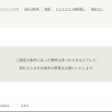
西武豊島線
西武狭山線
東京その他
(
15
)
(
1
)
(
1
)
江戸川区
北区
(
42
)
(
39
)
西武国分寺線
西武多摩湖線
(
9
)
(
11
)
葛飾区
江東区
(
30
)
(
30
)
ファミリーOK
2名入居OK
個室
ドミトリー（相部屋）
指定なし
京成押上線
京成金町線
(
17
)
(
12
)
墨田区
三鷹市
(
24
)
(
19
)
成田スカイアクセス
京王線
(
14
)
(
127
)
武蔵野市
小平市
(
14
)
(
10
)
京王動物園線
京王井の頭線
(
1
)
(
147
)
立川市
小金井市
(
7
)
(
6
)
小田急江ノ島線
小田急多摩線
(
20
)
(
11
)
国分寺市
多摩市
(
4
)
(
4
)
東急田園都市線
東急大井町線
(
135
)
(
117
)
西東京市
東久留米市
(
3
)
(
2
)
東急世田谷線
東急こどもの国線
(
49
)
(
1
)
昭島市
福生市
(
1
)
(
1
)
京急空港線
京急大師線
(
26
)
(
9
)
大島町
(
1
)
相鉄本線
相鉄いずみ野線
(
49
)
(
4
)
東京さくらトラム（都電荒川線）
つくばエクスプレス
(
81
)
(
55
)
ご指定の条件にあった物件は見つかりませんでした。
金沢シーサイドライン
関東鉄道常総線
(
5
)
(
1
)
恐れ入りますが条件の変更をお願いいたします。
湘南モノレール
上信電鉄
(
8
)
(
1
)
千葉都市モノレール２号線
流鉄流山線
(
9
)
(
6
)
箱根登山鉄道鉄道線
北総鉄道北総線
(
2
)
(
8
)
急東横線
多摩川
東急東横線