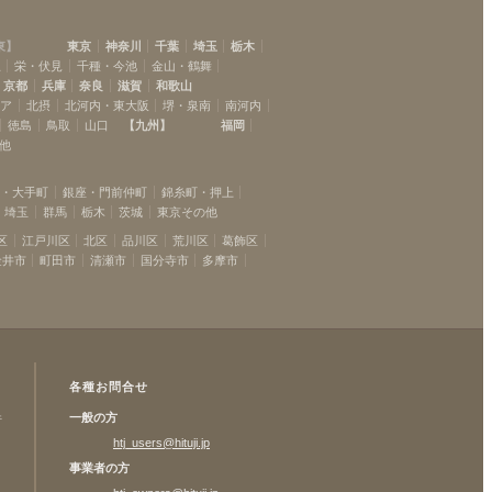
中目黒
(
5
)
東
】
東京
神奈川
千葉
埼玉
栃木
自由が丘
(
23
)
駅
栄・伏見
千種・今池
金山・鶴舞
元住吉
(
8
)
京都
兵庫
奈良
滋賀
和歌山
菊名
リア
北摂
北河内・東大阪
堺・泉南
南河内
(
5
)
徳島
鳥取
山口
【
九州
】
福岡
反町
(
5
)
他
坂・大手町
銀座・門前仲町
錦糸町・押上
埼玉
群馬
栃木
茨城
東京その他
区
江戸川区
北区
品川区
荒川区
葛飾区
金井市
町田市
清瀬市
国分寺市
多摩市
各種お問合せ
一般の方
許
htj_users@hituji.jp
事業者の方