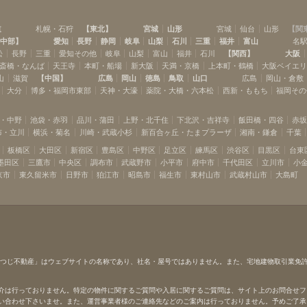
渋谷
代官山
(
13
)
(
3
)
道
札幌・石狩
【
東北
】
宮城
山形
宮城
仙台
山形
【
関
学芸大学
都立大学
(
11
)
(
18
)
中部
】
愛知
長野
静岡
岐阜
山梨
石川
三重
福井
富山
名
多摩川
武蔵小杉
(
2
)
(
10
)
松
長野
三重
愛知その他
岐阜
山梨
富山
福井
石川
【
関西
】
大阪
綱島
大倉山
斎橋・なんば
天王寺
本町・船場
新大阪
天満・京橋
上本町・鶴橋
大阪ベイエ
(
6
)
(
4
)
山
滋賀
【
中国
】
広島
岡山
徳島
鳥取
山口
広島
岡山・倉敷
白楽
東白楽
(
7
)
(
4
)
大分
博多・福岡市東部
天神・大濠
薬院・大橋・六本松
西新・ももち
福岡その
・中野
池袋・赤羽
品川・蒲田
上野・北千住
下北沢・吉祥寺
飯田橋・四谷
赤
布・立川
横浜・菊名
川崎・武蔵小杉
新百合ヶ丘・たまプラーザ
湘南・鎌倉
千葉
板橋区
大田区
新宿区
豊島区
中野区
足立区
練馬区
渋谷区
目黒区
台東
墨田区
三鷹市
中央区
調布市
武蔵野市
小平市
府中市
千代田区
立川市
小
京市
東久留米市
日野市
狛江市
昭島市
福生市
東村山市
武蔵村山市
大島町
ひつじ不動産」はウェブサイトの名称であり、社名・屋号ではありません。また、宅地建物取引業免
介は行っておりません。特定の物件に関するご質問や入居に関するご質問は、サイト上のお問合せフ
い合わせ下さいませ。また、運営事業者様のご連絡先などのご案内は行っておりません。予めご了承