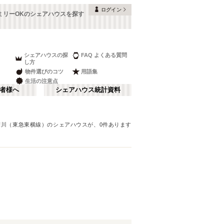
ログイン
ミリーOKのシェアハウスを探す
シェアハウスの探
FAQ よくある質問
し方
物件選びのコツ
用語集
生活の注意点
者様へ
シェアハウス統計資料
摩川（東急東横線）
のシェアハウスが、
0
件あります
品川・蒲田
さ行
(
147
)
な行
赤坂・大手町
(
35
)
ま行
調布・立川
(
88
)
東武アーバンパークライン（東武野田
板橋区
(
91
)
線）
湘南・鎌倉
(
22
)
(
60
)
中野区
(
58
)
西武池袋線
栃木
(
94
)
(
7
)
目黒区
(
45
)