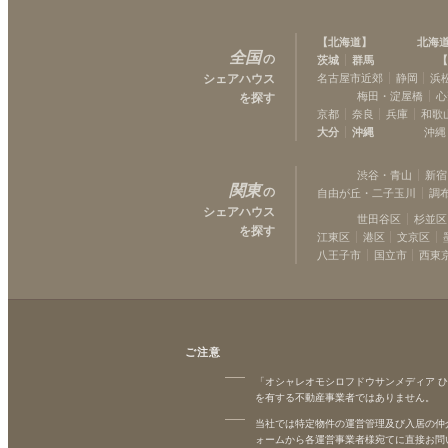
東急東横線
【
北海道
】
北海
祐天寺
(
6
)
全国
の
茨城
群馬
【
田園調布
(
7
)
シェアハウス
名古屋市近郊
静岡
浜
日吉
梅田・淀屋橋
心
を探す
(
8
)
京都
奈良
兵庫
和歌
妙蓮寺
(
8
)
大分
沖縄
沖縄
横浜
(
13
)
渋谷・青山
新宿
関東
の
自由が丘・二子玉川
調
シェアハウス
世田谷区
杉並区
を探す
江東区
港区
文京区
八王子市
国立市
西東
ご注意
「オシャレオモシロフドウサンメディア 
を有する不動産事業者ではありません。
当社では特定物件の運営管理及び入居の仲
ォームから各運営事業者様宛てに直接お問