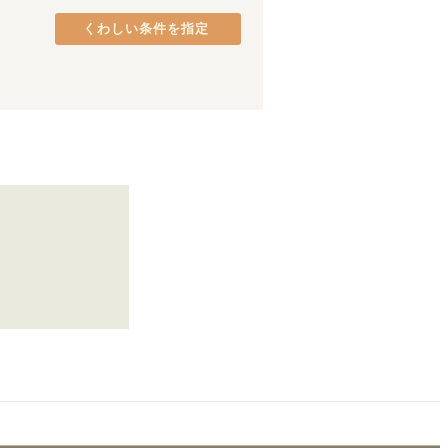
西武新宿線
(
86
)
品川区
(
37
)
西武多摩川線
くわしい条件を指定
(
9
)
港区
(
26
)
京成千葉線
(
15
)
中央区
(
18
)
京王相模原線
(
14
)
府中市
(
9
)
京王新線
(
41
)
町田市
(
5
)
東急東横線
(
166
)
八王子市
(
3
)
東急池上線
(
79
)
日野市
(
2
)
東急新横浜線
(
17
)
東村山市
(
1
)
京急逗子線
(
10
)
相鉄・JR直通線
(
72
)
ゆりかもめ
(
5
)
江ノ島電鉄線
(
33
)
京成松戸線
(
25
)
多摩モノレール
(
4
)
日暮里・舎人ライナー
(
49
)