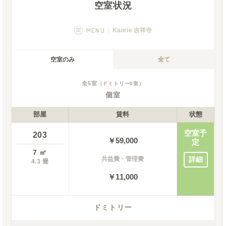
空室状況
MENU
Kaorie 吉祥寺
概要
画像一覧
空室のみ
全て
空室状況
運営者
全
5
室
（ドミトリー
0
室）
個室
フカボリ記事
部屋
賃料
状態
空室予
203
￥
59,000
定
7
㎡
共益費・管理費
詳細
4.3
畳
￥11,000
ドミトリー