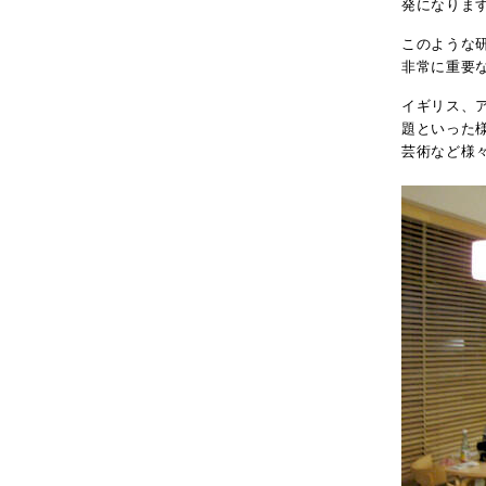
発になりま
このような
非常に重要
イギリス、
題といった
芸術など様