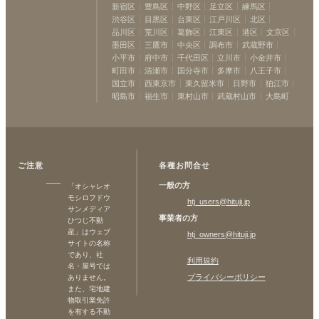
新宿区
豊島区
中野区
足立区
練馬区
渋谷区
目黒区
台東区
江戸川区
北区
品川区
荒川区
葛飾区
江東区
港区
文京区
墨田区
三鷹市
中央区
調布市
武蔵野市
小平市
府中市
千代田区
立川市
小金井市
町田市
清瀬市
国分寺市
多摩市
八王子市
国立市
西東京市
東久留米市
日野市
狛江市
昭島市
福生市
東村山市
武蔵村山市
大島町
ご注意
各種お問合せ
一般の方
「オシャレオ
モシロフドウ
htj_users@hituji.jp
サンメディア
事業者の方
ひつじ不動
産」はウェブ
htj_owners@hituji.jp
サイトの名称
であり、社
利用規約
名・屋号では
プライバシーポリシー
ありません。
また、宅地建
物取引業免許
を有する不動