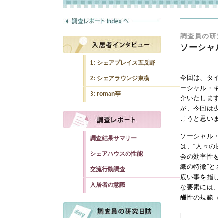
調査員の研
ソーシャ
1:
シェアプレイス五反野
今回は、タ
2:
シェアラウンジ東横
ーシャル・
3:
roman亭
介いたしま
が、今回は
こうと思い
ソーシャル
調査結果サマリー
は、“人々
シェアハウスの性能
会の効率性
織の特徴”
交流行動調査
広い事を指
入居者の意識
な要素には
酬性の規範