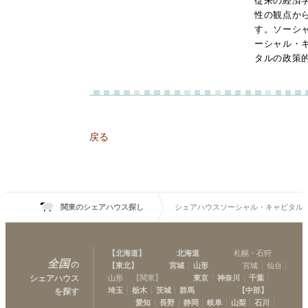
従来の経済
性の観点か
す。ソーシ
ーシャル・
タルの政策
戻る
関東のシェアハウス探し
シェアハウスソーシャル・キャピタル
【
北海道
】
北海道
札幌・石狩
全国
の
【
東北
】
宮城
山形
宮城
仙台
シェアハウス
山形
【
関東
】
東京
神奈川
千葉
埼玉
栃木
茨城
群馬
【
中部
】
を探す
愛知
長野
静岡
岐阜
山梨
石川