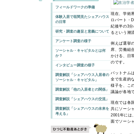
フィールドワークの準備
現在、学術
体験入居で垣間見たシェアハウス
ロバート・
の日常
紀後半の3
研究・調査の趣旨と意義について
るという潮
アンケート調査の様子
例えば選挙
席、労働組
ソーシャル・キャピタルとは何
か？
かける、日常
のです。
インタビュー調査の様子
パットナム
調査解説「シェアハウス入居者の
全で生産的
ソーシャル・キャピタル」
様子を、こ
調査解説「他の入居者との関係」
議論が各地
調査解説「シェアハウスの交流」
現在では各
調査解説「シェアハウスの未来を
共にソーシ
考える」
2001年に
面でソーシ