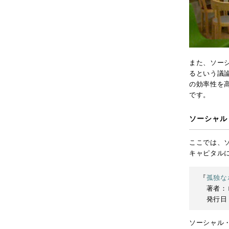
また、ソー
るという議
の効率性を
です。
ソーシャル
ここでは、
キャピタル
『
孤独な
著者：ロ
発行日：
ソーシャル