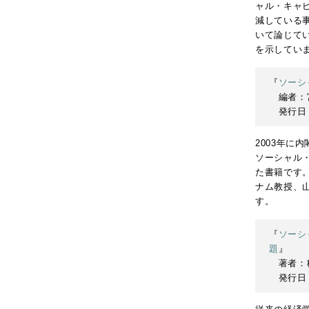
ャル・キャ
減している
いて論じて
を示してい
『
ソーシ
編者：
発行日：
2003年
ソーシャル
た書籍です
ナム教授、
す。
『
ソーシ
題
』
著者：
発行日：