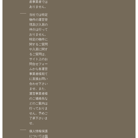
産事業者では
ありません。
当社では特定
物件の運営管
理及び入居の
仲介は行って
おりません。
特定の物件に
関するご質問
や入居に関す
るご質問は、
サイト上のお
問合せフォー
ムから各運営
事業者様宛て
に直接お問い
合わせ下さい
ませ。また、
運営事業者様
のご連絡先な
どのご案内は
行っておりま
せん。予めご
了承下さいま
せ。
個人情報保護
については
個