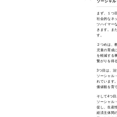
ソーシャル
まず、１つ
社会的なネ
ツハイマー
きます。ま
す。
２つめは、
児童の育成
を軽減する
繋がりを得
3つ目は、
ソーシャル
れています
価値観を育
そして4つ
ソーシャル
促し、生産
経済主体間