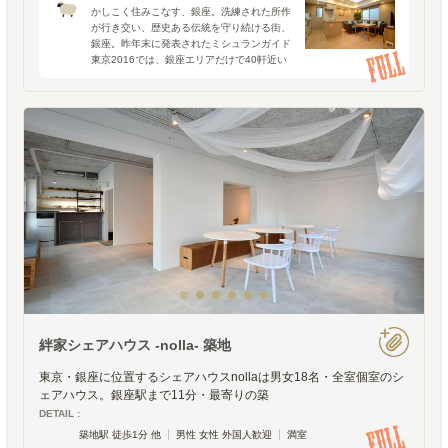
かしこく住みこなす、銀座。洗練された所作
が行き交い、歴史ある伝統を守り続ける街、
銀座。昨年末に発表されたミシュランガイド
東京2016では、銀座エリアだけで40軒近い
レストランが星を獲得しています。（そのう
ち2軒は3つ星）「贅沢をしたい」という文脈
で、まっ先に思
絆家シェアハウス -nolla- 築地
東京・銀座に位置するシェアハウスnollaは男女18名・全室個室のシ
ェアハウス。銀座駅まで11分・最寄りの築
DETAIL :
築地駅 徒歩1分 他
男性 女性 外国人歓迎
満室