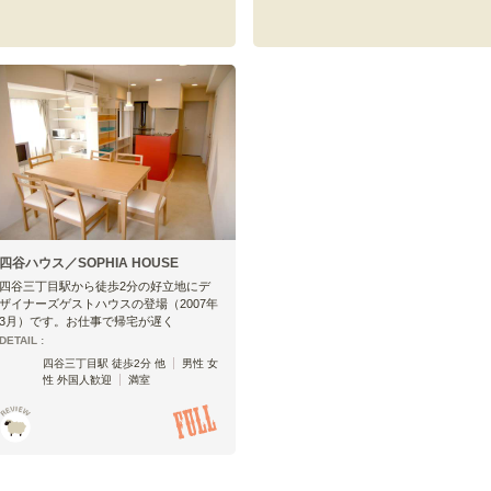
四谷ハウス／SOPHIA HOUSE
四谷三丁目駅から徒歩2分の好立地にデ
ザイナーズゲストハウスの登場（2007年
3月）です。お仕事で帰宅が遅く
DETAIL :
四谷三丁目駅 徒歩2分 他
男性 女
性 外国人歓迎
満室