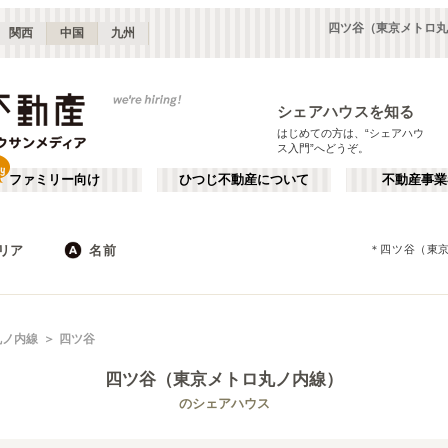
四ツ谷（東京メトロ丸
関西
中国
九州
シェアハウスを知る
はじめての方は、“シェアハウ
ス入門”へどうぞ。
ファミリー向け
ひつじ不動産について
不動産事業
リア
名前
＊
四ツ谷（東
東京
神奈川
JR
千葉
地下鉄
埼玉
私鉄
栃木
茨城
群馬
新宿・中野
か行
池袋・赤羽
が行
丸ノ内線
四ツ谷
(
187
)
(
290
)
た行
だ行
下北沢・吉祥寺
飯田橋・四谷
(
203
)
(
75
)
四ツ谷（東京メトロ丸ノ内線）
ば行
ぱ行
錦糸町・押上
自由が丘・二子玉川
(
112
)
(
74
)
東京メトロ丸ノ内線
世田谷区
東京メトロ日比谷線
杉並区
(
111
)
(
169
)
(
96
)
(
130
)
のシェアハウス
ら行
わ行
川崎・武蔵小杉
新百合ヶ丘・たまプラーザ
(
61
)
(
69
)
東京メトロ有楽町線
新宿区
東京メトロ有楽町新線
豊島区
(
66
)
(
128
)
(
63
)
(
32
)
埼玉
群馬
(
82
)
(
2
)
東京メトロ副都心線
練馬区
都営大江戸線
渋谷区
(
53
)
(
153
)
(
53
)
(
178
)