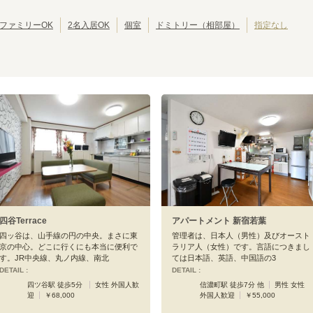
東京その他
(
1
)
都営新宿線
江戸川区
埼玉高速鉄道線
北区
(
42
(
81
)
)
(
39
)
(
11
)
りんかい線
葛飾区
東葉高速線
江東区
(
30
)
(
18
)
(
30
)
(
13
)
ファミリーOK
2名入居OK
個室
ドミトリー（相部屋）
指定なし
墨田区
三鷹市
(
24
)
(
19
)
武蔵野市
小平市
(
14
)
(
10
)
立川市
小金井市
(
7
)
(
6
)
東京メトロ丸ノ内線
国分寺市
多摩市
(
4
)
(
4
)
西東京市
東久留米市
(
3
)
(
2
)
池袋
新大塚
(
21
)
(
13
)
昭島市
福生市
(
1
)
(
1
)
本郷三丁目
御茶ノ水
(
4
)
(
2
)
大島町
(
1
)
赤坂見附
四ツ谷
(
2
)
(
5
)
新宿三丁目
新宿
(
8
)
(
14
)
新中野
東高円寺
(
6
)
(
6
)
荻窪
中野新橋
(
17
)
(
5
)
四谷Terrace
アパートメント 新宿若葉
四ッ谷は、山手線の円の中央。まさに東
管理者は、日本人（男性）及びオースト
京の中心。どこに行くにも本当に便利で
ラリア人（女性）です。言語につきまし
す。JR中央線、丸ノ内線、南北
ては日本語、英語、中国語の3
DETAIL :
DETAIL :
四ツ谷駅 徒歩5分
女性 外国人歓
信濃町駅 徒歩7分 他
男性 女性
迎
￥68,000
外国人歓迎
￥55,000