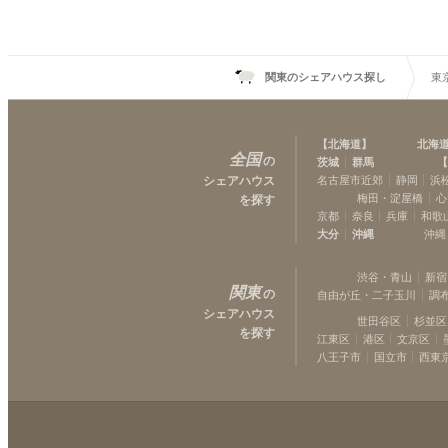
関東のシェアハウス探し
東
【
北海道
】
北海
全国
の
茨城
群馬
【
シェアハウス
名古屋市近郊
静岡
浜
梅田・淀屋橋
心
を探す
京都
奈良
兵庫
和歌
大分
沖縄
沖縄
渋谷・青山
新宿
関東
の
自由が丘・二子玉川
調
シェアハウス
世田谷区
杉並区
を探す
江東区
港区
文京区
八王子市
国立市
西東