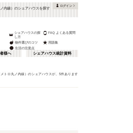
ログイン
ノ内線）のシェアハウスを探す
シェアハウスの探
FAQ よくある質問
し方
物件選びのコツ
用語集
生活の注意点
者様へ
シェアハウス統計資料
京メトロ丸ノ内線）
のシェアハウスが、
5
件あります
品川・蒲田
さ行
(
147
)
な行
赤坂・大手町
(
35
)
ま行
調布・立川
(
88
)
東京メトロ東西線
板橋区
(
91
)
(
131
)
湘南・鎌倉
(
60
)
東京メトロ半蔵門線
中野区
(
58
)
(
58
)
栃木
(
7
)
都営浅草線
目黒区
(
45
)
(
82
)