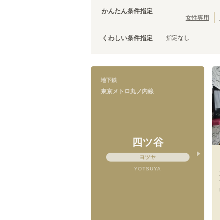
茨城
(
3
)
都営三田線
台東区
(
43
)
(
107
)
かんたん条件指定
ブルーライン
荒川区
(
30
)
(
67
)
女性専用
文京区
(
25
)
指定なし
くわしい条件指定
調布市
(
14
)
千代田区
(
8
)
清瀬市
(
4
)
国立市
(
3
)
東京メトロ丸ノ内線
地下鉄
狛江市
(
2
)
後楽園
(
6
)
東京メトロ丸ノ内線
武蔵村山市
(
1
)
銀座
(
2
)
新宿御苑前
(
1
)
中野坂上
(
11
)
南阿佐ケ谷
(
10
)
四ツ谷
方南町
(
6
)
ヨツヤ
YOTSUYA