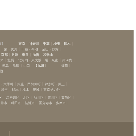
東
】
東京
神奈川
千葉
埼玉
栃木
駅
栄・伏見
千種・今池
金山・鶴舞
京都
兵庫
奈良
滋賀
和歌山
リア
北摂
北河内・東大阪
堺・泉南
南河内
徳島
鳥取
山口
【
九州
】
福岡
他
坂・大手町
銀座・門前仲町
錦糸町・押上
埼玉
群馬
栃木
茨城
東京その他
区
江戸川区
北区
品川区
荒川区
葛飾区
金井市
町田市
清瀬市
国分寺市
多摩市