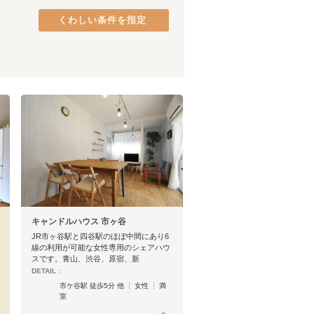
みなとみらい線
品川区
(
37
)
(
18
)
くわしい条件を指定
グリーンライン
港区
(
26
)
(
10
)
中央区
(
18
)
府中市
(
9
)
町田市
(
5
)
八王子市
(
3
)
日野市
(
2
)
茗荷谷
(
5
)
東村山市
(
1
)
淡路町
(
2
)
四谷三丁目
(
6
)
西新宿
(
4
)
新高円寺
(
9
)
中野富士見町
(
4
)
キャンドルハウス 市ヶ谷
JR市ヶ谷駅と四谷駅のほぼ中間にあり6
線の利用が可能な女性専用のシェアハウ
スです。青山、渋谷、原宿、新
DETAIL :
市ケ谷駅 徒歩5分 他
女性
満
室