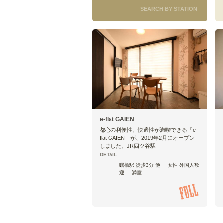
SEARCH BY STATION
e-flat GAIEN
都心の利便性、快適性が満喫できる「e-
flat GAIEN」が、2019年2月にオープン
しました。JR四ツ谷駅
DETAIL :
曙橋駅 徒歩3分 他
女性 外国人歓
迎
満室