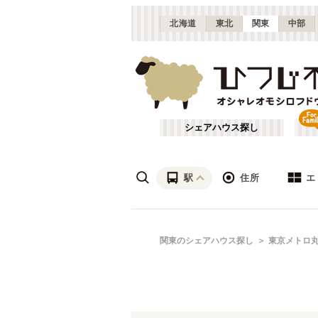
北海道
東北
関東
中部
シェアハウス探し
駅
住所
エ
渋谷・青山
あ行
関東のシェアハウス探し
東京メトロ
(
115
)
ざ行
上野・北千住
(
158
)
は行
銀座・門前仲町
(
62
)
東京メトロ銀座線
東京
(
72
)
や行
横浜・菊名
(
190
)
東京メトロ千代田線
大田区
(
84
)
(
99
)
千葉
(
136
)
東京メトロ南北線
足立区
(
56
)
(
88
)