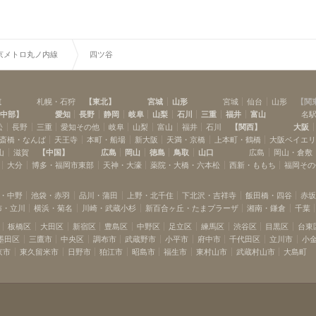
京メトロ丸ノ内線
四ツ谷
道
札幌・石狩
【
東北
】
宮城
山形
宮城
仙台
山形
【
関
中部
】
愛知
長野
静岡
岐阜
山梨
石川
三重
福井
富山
名
松
長野
三重
愛知その他
岐阜
山梨
富山
福井
石川
【
関西
】
大阪
斎橋・なんば
天王寺
本町・船場
新大阪
天満・京橋
上本町・鶴橋
大阪ベイエ
山
滋賀
【
中国
】
広島
岡山
徳島
鳥取
山口
広島
岡山・倉敷
大分
博多・福岡市東部
天神・大濠
薬院・大橋・六本松
西新・ももち
福岡その
・中野
池袋・赤羽
品川・蒲田
上野・北千住
下北沢・吉祥寺
飯田橋・四谷
赤
布・立川
横浜・菊名
川崎・武蔵小杉
新百合ヶ丘・たまプラーザ
湘南・鎌倉
千葉
板橋区
大田区
新宿区
豊島区
中野区
足立区
練馬区
渋谷区
目黒区
台東
墨田区
三鷹市
中央区
調布市
武蔵野市
小平市
府中市
千代田区
立川市
小
京市
東久留米市
日野市
狛江市
昭島市
福生市
東村山市
武蔵村山市
大島町