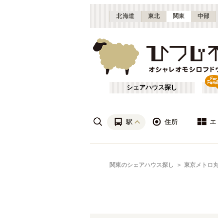
北海道
東北
関東
中部
シェアハウス探し
駅
住所
エ
渋谷・青山
あ行
関東のシェアハウス探し
東京メトロ
(
115
)
ざ行
上野・北千住
(
158
)
は行
銀座・門前仲町
(
62
)
東京メトロ銀座線
東京
(
72
)
や行
横浜・菊名
(
190
)
東京メトロ千代田線
大田区
(
84
)
(
99
)
千葉
(
136
)
東京メトロ南北線
足立区
(
56
)
(
88
)