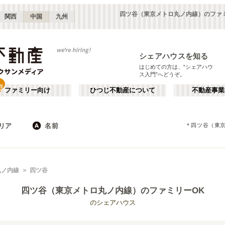
四ツ谷（東京メトロ丸ノ内線）のファ
関西
中国
九州
シェアハウスを知る
はじめての方は、“シェアハウ
ス入門”へどうぞ。
ファミリー向け
ひつじ不動産について
不動産事業
リア
名前
＊
四ツ谷（東
東京
神奈川
JR
千葉
地下鉄
埼玉
私鉄
栃木
茨城
群馬
新宿・中野
か行
池袋・赤羽
が行
丸ノ内線
四ツ谷
(
187
)
(
290
)
た行
だ行
下北沢・吉祥寺
飯田橋・四谷
(
203
)
(
75
)
四ツ谷（東京メトロ丸ノ内線）
のファミリーOK
ば行
ぱ行
錦糸町・押上
自由が丘・二子玉川
(
112
)
(
74
)
東京メトロ丸ノ内線
世田谷区
東京メトロ日比谷線
杉並区
(
111
)
(
169
)
(
96
)
(
130
)
のシェアハウス
ら行
わ行
川崎・武蔵小杉
新百合ヶ丘・たまプラーザ
(
61
)
(
69
)
東京メトロ有楽町線
新宿区
東京メトロ有楽町新線
豊島区
(
66
)
(
128
)
(
63
)
(
32
)
埼玉
群馬
(
82
)
(
2
)
東京メトロ副都心線
練馬区
都営大江戸線
渋谷区
(
53
)
(
153
)
(
53
)
(
178
)