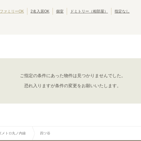
東京その他
(
1
)
都営新宿線
江戸川区
埼玉高速鉄道線
北区
(
42
(
81
)
)
(
39
)
(
11
)
りんかい線
葛飾区
東葉高速線
江東区
(
30
)
(
18
)
(
30
)
(
13
)
ファミリーOK
2名入居OK
個室
ドミトリー（相部屋）
指定なし
墨田区
三鷹市
(
24
)
(
19
)
武蔵野市
小平市
(
14
)
(
10
)
立川市
小金井市
(
7
)
(
6
)
東京メトロ丸ノ内線
国分寺市
多摩市
(
4
)
(
4
)
西東京市
東久留米市
(
3
)
(
2
)
池袋
新大塚
(
21
)
(
13
)
昭島市
福生市
(
1
)
(
1
)
本郷三丁目
御茶ノ水
(
4
)
(
2
)
大島町
(
1
)
赤坂見附
四ツ谷
(
2
)
(
5
)
新宿三丁目
新宿
(
8
)
(
14
)
ご指定の条件にあった物件は見つかりませんでした。
新中野
東高円寺
(
6
)
(
6
)
恐れ入りますが条件の変更をお願いいたします。
荻窪
中野新橋
(
17
)
(
5
)
京メトロ丸ノ内線
四ツ谷