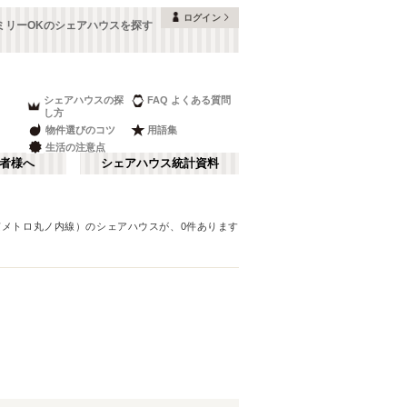
ログイン
ミリーOKのシェアハウスを探す
シェアハウスの探
FAQ よくある質問
し方
物件選びのコツ
用語集
生活の注意点
者様へ
シェアハウス統計資料
京メトロ丸ノ内線）
のシェアハウスが、
0
件あります
品川・蒲田
さ行
(
147
)
な行
赤坂・大手町
(
35
)
ま行
調布・立川
(
88
)
東京メトロ東西線
板橋区
(
91
)
(
131
)
湘南・鎌倉
(
60
)
東京メトロ半蔵門線
中野区
(
58
)
(
58
)
栃木
(
7
)
都営浅草線
目黒区
(
45
)
(
82
)