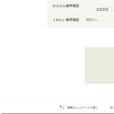
茨城
(
3
)
都営三田線
台東区
(
43
)
(
107
)
かんたん条件指定
ブルーライン
荒川区
(
30
)
(
67
)
女性専用
文京区
(
25
)
指定なし
くわしい条件指定
調布市
(
14
)
千代田区
(
8
)
清瀬市
(
4
)
国立市
(
3
)
東京メトロ丸ノ内線
狛江市
(
2
)
後楽園
(
6
)
武蔵村山市
(
1
)
銀座
(
2
)
新宿御苑前
(
1
)
中野坂上
(
11
)
南阿佐ケ谷
(
10
)
方南町
(
6
)
関東のシェアハウス探し
東