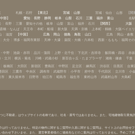
道
札幌・石狩
【
東北
】
宮城
山形
宮城
仙台
山形
【
関
中部
】
愛知
長野
静岡
岐阜
山梨
石川
三重
福井
富山
名
松
長野
三重
愛知その他
岐阜
山梨
富山
福井
石川
【
関西
】
大阪
斎橋・なんば
天王寺
本町・船場
新大阪
天満・京橋
上本町・鶴橋
大阪ベイエ
山
滋賀
【
中国
】
広島
岡山
徳島
鳥取
山口
広島
岡山・倉敷
大分
博多・福岡市東部
天神・大濠
薬院・大橋・六本松
西新・ももち
福岡その
・中野
池袋・赤羽
品川・蒲田
上野・北千住
下北沢・吉祥寺
飯田橋・四谷
赤
布・立川
横浜・菊名
川崎・武蔵小杉
新百合ヶ丘・たまプラーザ
湘南・鎌倉
千葉
板橋区
大田区
新宿区
豊島区
中野区
足立区
練馬区
渋谷区
目黒区
台東
墨田区
三鷹市
中央区
調布市
武蔵野市
小平市
府中市
千代田区
立川市
小
京市
東久留米市
日野市
狛江市
昭島市
福生市
東村山市
武蔵村山市
大島町
ひつじ不動産」はウェブサイトの名称であり、社名・屋号ではありません。また、宅地建物取引業免
介は行っておりません。特定の物件に関するご質問や入居に関するご質問は、サイト上のお問合せフ
い合わせ下さいませ。また、運営事業者様のご連絡先などのご案内は行っておりません。予めご了承