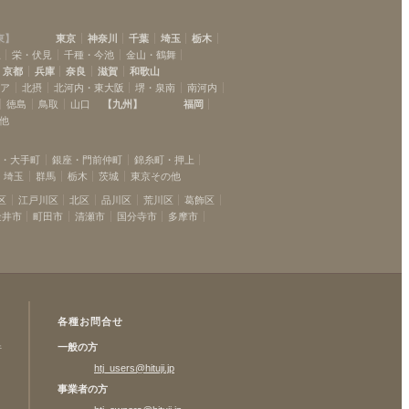
東
】
東京
神奈川
千葉
埼玉
栃木
駅
栄・伏見
千種・今池
金山・鶴舞
京都
兵庫
奈良
滋賀
和歌山
リア
北摂
北河内・東大阪
堺・泉南
南河内
徳島
鳥取
山口
【
九州
】
福岡
他
坂・大手町
銀座・門前仲町
錦糸町・押上
埼玉
群馬
栃木
茨城
東京その他
区
江戸川区
北区
品川区
荒川区
葛飾区
金井市
町田市
清瀬市
国分寺市
多摩市
各種お問合せ
一般の方
許
htj_users@hituji.jp
事業者の方