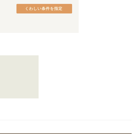
みなとみらい線
品川区
(
37
)
(
18
)
くわしい条件を指定
グリーンライン
港区
(
26
)
(
10
)
中央区
(
18
)
府中市
(
9
)
町田市
(
5
)
八王子市
(
3
)
日野市
(
2
)
茗荷谷
(
5
)
東村山市
(
1
)
淡路町
(
2
)
四谷三丁目
(
6
)
西新宿
(
4
)
新高円寺
(
9
)
中野富士見町
(
4
)