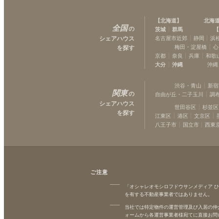
【
北海道
】
北海
全国
の
茨城
群馬
【
シェアハウス
名古屋市近郊
静岡
浜
梅田・淀屋橋
心
を探す
京都
奈良
兵庫
和歌
大分
沖縄
沖縄
渋谷・青山
新宿
関東
の
自由が丘・二子玉川
調
シェアハウス
世田谷区
杉並区
を探す
江東区
港区
文京区
八王子市
国立市
西東
ご注意
「オシャレオモシロフドウサンメディア 
を有する不動産事業者ではありません。
当社では特定物件の運営管理及び入居の仲
ォームから各運営事業者様宛てに直接お問