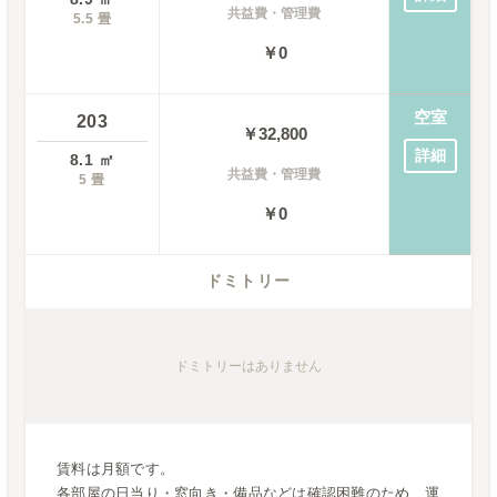
共益費・管理費
5.5
畳
￥0
空室
203
￥
32,800
詳細
8.1
㎡
共益費・管理費
5
畳
￥0
ドミトリー
ドミトリー
はありません
賃料は月額です。
各部屋の日当り・窓向き・備品などは確認困難のため、運