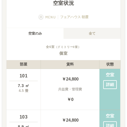
空室状況
MENU
フェアハウス 朝霞
概要
画像一覧
空室のみ
全て
空室状況
運営者
全
6
室
（ドミトリー
0
室）
個室
部屋
賃料
状態
空室
101
￥
24,800
詳細
7.3
㎡
共益費・管理費
4.5
畳
￥0
空室
103
￥
24,800
詳細
8.9
㎡