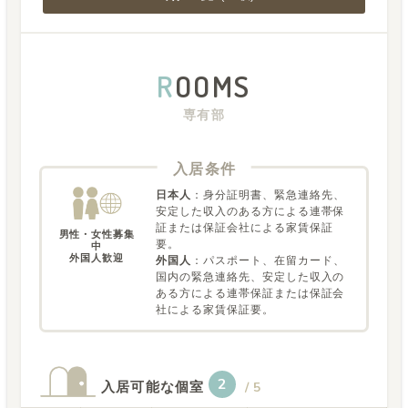
R
OOMS
専有部
入居条件
日本人
：
身分証明書、緊急連絡先、
安定した収入のある方による連帯保
証または保証会社による家賃保証
男性・女性募集
要。
中

外国人歓迎
外国人
：
パスポート、在留カード、
国内の緊急連絡先、安定した収入の
ある方による連帯保証または保証会
社による家賃保証要。
2
入居可能な個室
/
5