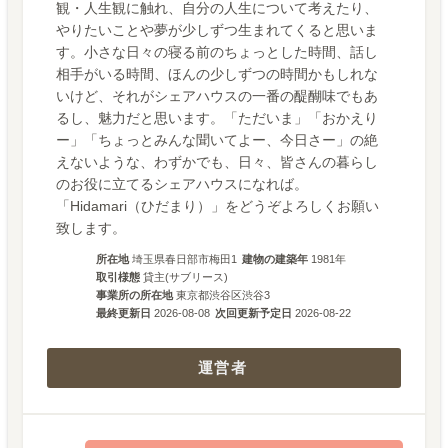
観・人生観に触れ、自分の人生について考えたり、
やりたいことや夢が少しずつ生まれてくると思いま
す。小さな日々の寝る前のちょっとした時間、話し
相手がいる時間、ほんの少しずつの時間かもしれな
いけど、それがシェアハウスの一番の醍醐味でもあ
るし、魅力だと思います。「ただいま」「おかえり
ー」「ちょっとみんな聞いてよー、今日さー」の絶
えないような、わずかでも、日々、皆さんの暮らし
のお役に立てるシェアハウスになれば。
「Hidamari（ひだまり）」をどうぞよろしくお願い
致します。
所在地
埼玉県春日部市梅田1
建物の建築年
1981
年
取引様態
貸主(サブリース)
事業所の所在地
東京都渋谷区渋谷3
最終更新日
2026-08-08
次回更新予定日
2026-08-22
運営者