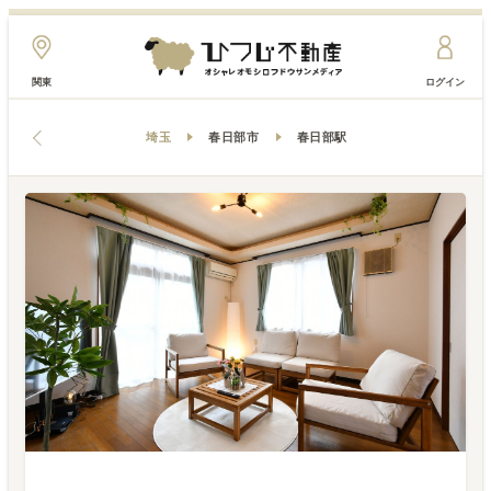
関東
ログイン
埼玉
春日部市
春日部駅