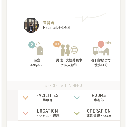
運営者
Hidamari株式会社
min.
5
11
OK
2
個室
男性・女性募集中
春日部駅
まで
¥29,000~
外国人歓迎
徒歩
11
分
SPECIFICATION MENU
FACILITIES
ROOMS
共用部
専有部
LOCATION
OPERATION
アクセス
・
環境
運営管理
・
Q&A