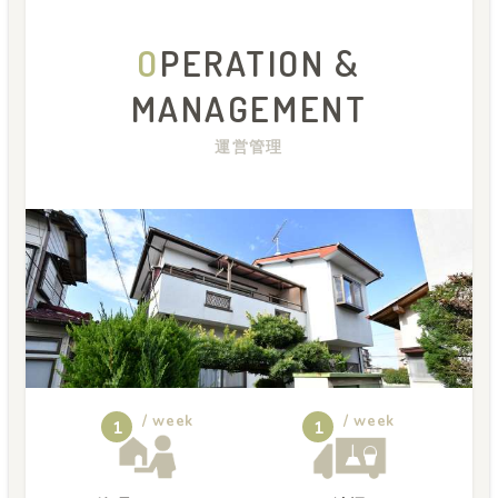
O
PERATION &
MANAGEMENT
運営管理
/ week
/ week
1
1