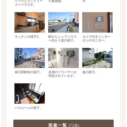
ペースとランドリー
た食器類。
す。
スペースです。
キッチンの様子2。
駅からシェアハウス
カメラ付きインター
へ向かう道の様子。
ホンのモニター。
春日部駅前の様子。
共用のドライヤーが
庭の様子。
用意されています。
バスルームの様子。
画像一覧
(
71枚
)