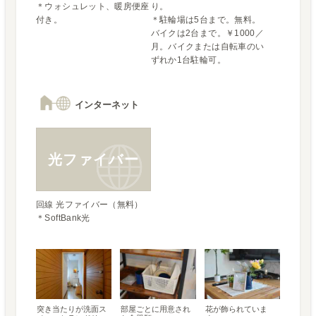
＊ウォシュレット、暖房便座
り。

付き。
＊駐輪場は5台まで。無料。
バイクは2台まで。￥1000／
月。バイクまたは自転車のい
ずれか1台駐輪可。
インターネット
光ファイバー
回線 光ファイバー（無料）

＊SoftBank光
突き当たりが洗面ス
部屋ごとに用意され
花が飾られていま