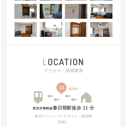
L
OCATION
アクセス・地域環境
11
min.
春日部駅
徒歩
11
分
東武伊勢崎線
東武アーバンパークライン（東武野
田線）