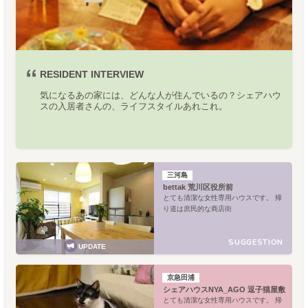
RESIDENT INTERVIEW
気になるあの家には、どんな人が住んでいるの？シェアハウ
スの入居者さんの、ライフスタイルあれこれ。
三河島
bettak 荒川区役所前
とても清潔な女性専用ハウスです。 帰
り道は庶民的な商店街
SUGGESTION
UPDATE
京急田浦
シェアハウスNYA_AGO 逗子猫屋敷
とても清潔な女性専用ハウスです。 帰