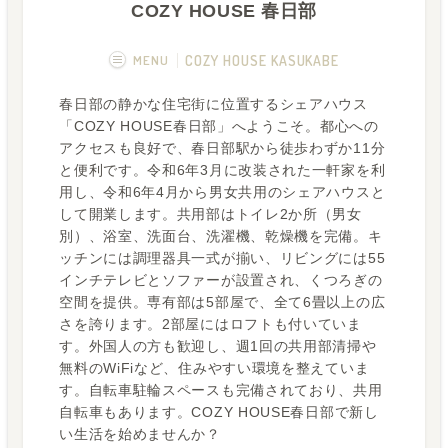
COZY HOUSE 春日部
MENU
COZY HOUSE KASUKABE
春日部の静かな住宅街に位置するシェアハウス
概要
画像一覧
「COZY HOUSE春日部」へようこそ。都心への
アクセスも良好で、春日部駅から徒歩わずか11分
空室状況
運営者
と便利です。令和6年3月に改装された一軒家を利
用し、令和6年4月から男女共用のシェアハウスと
して開業します。共用部はトイレ2か所（男女
別）、浴室、洗面台、洗濯機、乾燥機を完備。キ
ッチンには調理器具一式が揃い、リビングには55
インチテレビとソファーが設置され、くつろぎの
空間を提供。専有部は5部屋で、全て6畳以上の広
さを誇ります。2部屋にはロフトも付いていま
す。外国人の方も歓迎し、週1回の共用部清掃や
無料のWiFiなど、住みやすい環境を整えていま
す。自転車駐輪スペースも完備されており、共用
自転車もあります。COZY HOUSE春日部で新し
い生活を始めませんか？