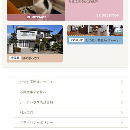
り道は庶民的な商店街
SUGGESTION
MESSAGE
お知らせ
ひつじ不動産 for Family
神保原
猫の手ハウス
ひつじ不動産について
不動産事業者様へ
シェアハウス統計資料
利用規約
プライバシーポリシー