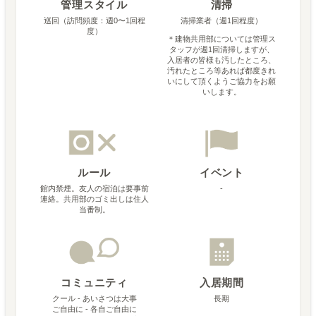
管理スタイル
清掃
巡回（訪問頻度：週0〜1回程
清掃業者（週1回程度）
度）
＊
建物共用部については管理ス
タッフが週1回清掃しますが、
入居者の皆様も汚したところ、
汚れたところ等あれば都度きれ
いにして頂くようご協力をお願
いします。
ルール
イベント
館内禁煙。友人の宿泊は要事前
-
連絡。共用部のゴミ出しは住人
当番制。
コミュニティ
入居期間
クール - あいさつは大事
長期
ご自由に - 各自ご自由に