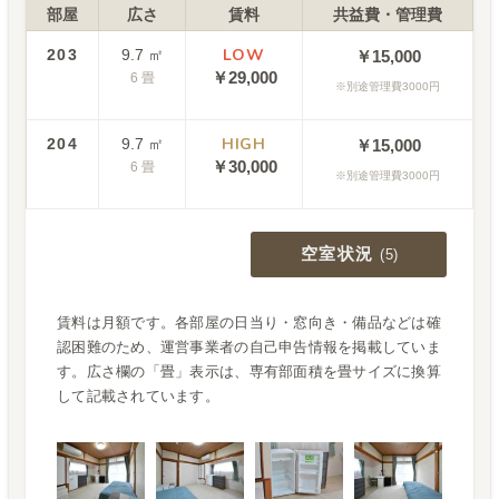
部屋
広さ
賃料
共益費・管理費
LOW
203
9.7
㎡
￥15,000
￥
29,000
6
畳
別途管理費3000円
HIGH
204
9.7
㎡
￥15,000
￥
30,000
6
畳
別途管理費3000円
空室状況
(
5
)
賃料は月額です。各部屋の日当り・窓向き・備品などは確
認困難のため、運営事業者の自己申告情報を掲載していま
す。広さ欄の「畳」表示は、専有部面積を畳サイズに換算
して記載されています。