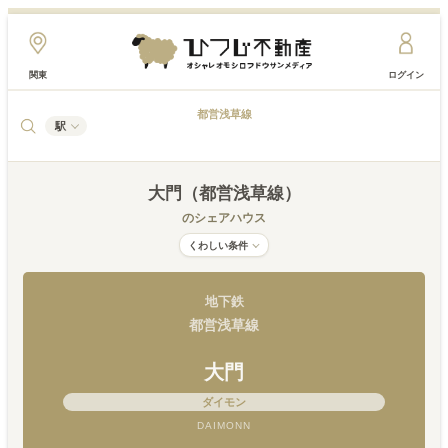
関東
ログイン
都営浅草線
駅
大門（都営浅草線）
のシェアハウス
くわしい条件
地下鉄
都営浅草線
大門
ダイモン
DAIMONN