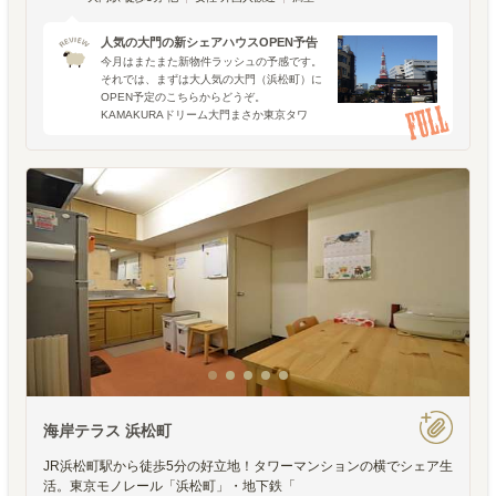
人気の大門の新シェアハウスOPEN予告
今月はまたまた新物件ラッシュの予感です。
それでは、まずは大人気の大門（浜松町）に
OPEN予定のこちらからどうぞ。
KAMAKURAドリーム大門まさか東京タワ
ー！？ なワケないですね(^_^;)。東京タワー
にもいつか住んでみたい気はしますが、こち
らは株式会社コレン
海岸テラス 浜松町
JR浜松町駅から徒歩5分の好立地！タワーマンションの横でシェア生
活。東京モノレール「浜松町」・地下鉄「