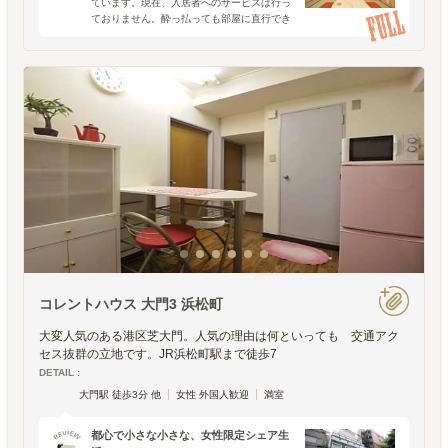
ています。現在、入居者へのサービスは行っ
ておりません。酔っ払っても部屋に直行でき
るのが、本物の居酒屋よりも良いトコロ。今
回のシェアハウス探検隊は、居酒屋の上に
OPENした「楽
コレントハウス 大門3 浜松町
大変人気のある港区芝大門。人気の理由は何といっても 交通アク
セス抜群の立地です。JR浜松町駅まで徒歩7
DETAIL :
大門駅 徒歩3分 他
女性 外国人歓迎
満室
都心で小さな小さな、女性限定シェア生