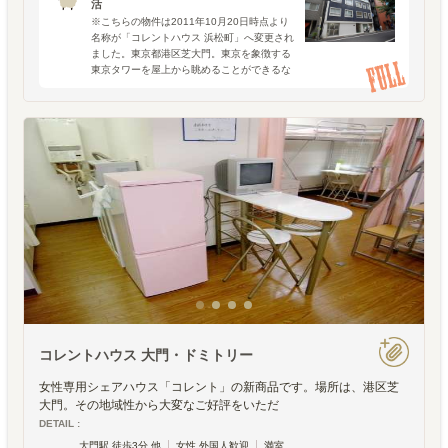
活
※こちらの物件は2011年10月20日時点より
名称が「コレントハウス 浜松町」へ変更され
ました。東京都港区芝大門。東京を象徴する
東京タワーを屋上から眺めることができるな
んて、都心暮らしでしか味わえない醍醐味で
す。「コレントハウス 大門 3」は、都心での
生活を満
コレントハウス 大門・ドミトリー
女性専用シェアハウス「コレント」の新商品です。場所は、港区芝
大門。その地域性から大変なご好評をいただ
DETAIL :
大門駅 徒歩3分 他
女性 外国人歓迎
満室