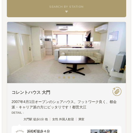
SEARCH BY STATION
コレントハウス 大門
2007年4月1日オープンのシェアハウス。フットワーク良く、都会
派・キャリア派の方にピッタリです！都営大江
DETAIL :
大門駅 徒歩1分 他
女性 外国人歓迎
満室
浜松町徒歩４分