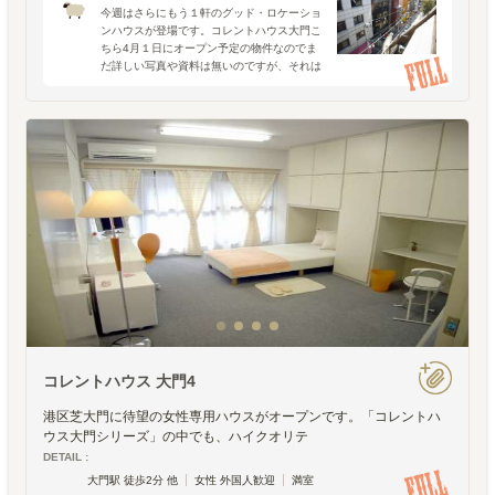
今週はさらにもう１軒のグッド・ロケーショ
ンハウスが登場です。コレントハウス大門こ
ちら4月１日にオープン予定の物件なのでま
だ詳しい写真や資料は無いのですが、それは
ともかく・・場所が大門。徒歩２分。大門と
言われてもピンと来ないあなた、浜松町だっ
て駅まで徒歩4分との
コレントハウス 大門4
港区芝大門に待望の女性専用ハウスがオープンです。「コレントハ
ウス大門シリーズ」の中でも、ハイクオリテ
DETAIL :
大門駅 徒歩2分 他
女性 外国人歓迎
満室