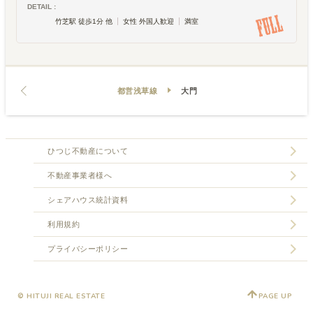
DETAIL :
竹芝駅 徒歩1分 他
女性 外国人歓迎
満室
都営浅草線
大門
ひつじ不動産について
不動産事業者様へ
シェアハウス統計資料
利用規約
プライバシーポリシー
© HITUJI REAL ESTATE
PAGE UP