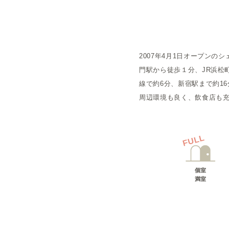
概要
2007年4月1日オープン
運営者
門駅から徒歩１分、JR浜松
線で約6分、新宿駅まで約1
周辺環境も良く、飲食店も
FULL
個室
満室