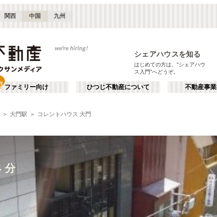
関西
中国
九州
シェアハウスを知る
はじめての方は、“シェアハウ
ス入門”へどうぞ。
ファミリー向け
ひつじ不動産について
不動産事業
大門駅
コレントハウス 大門
４分
４分