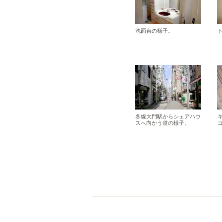
洗面台の様子。
各線大門駅からシェアハウ
スへ向かう道の様子。