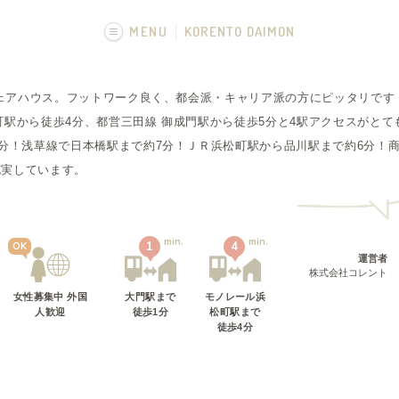
MENU
KORENTO DAIMON
画像一覧
のシェアハウス。フットワーク良く、都会派・キャリア派の方にピッタリです
フカボリ記事
町駅から徒歩4分、都営三田線 御成門駅から徒歩5分と4駅アクセスがと
6分！浅草線で日本橋駅まで約7分！ＪＲ浜松町駅から品川駅まで約6分！
充実しています。
min.
min.
1
4
OK
運営者
株式会社コレント
女性募集中 外国
大門駅
まで
モノレール浜
人歓迎
徒歩
1
分
松町駅
まで
徒歩
4
分