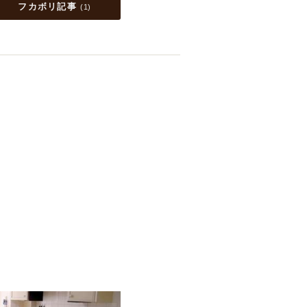
フカボリ記事
(
1
)