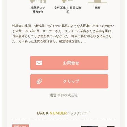
浅草駅
まで
女性募集中 外国人歓
満室
徒歩
5
分
迎
浅草寺の北側、“奥浅草”でダイヤの原石のような古民家に出逢ったのはい
まや昔。2017年3月、オーナーさん、リフォーム業者さんと協議を重ね、
長年倉庫としてしか使われていなかった一軒家に再び命を吹き込みまし
た。元々あった土間を復活させ、耐震補強を施し、...
お問合せ
クリップ
運営
泰伸株式会社
BACK
NUMBER
バックナンバー
特設ページ