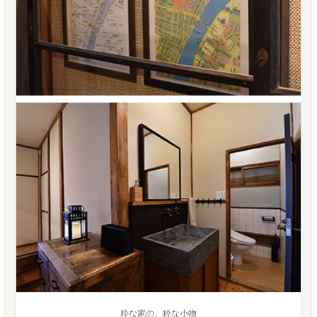
粋な家の、粋な小物