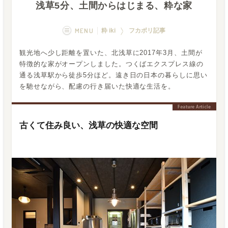
浅草5分、土間からはじまる、粋な家
MENU
粋 iki
フカボリ記事
観光地へ少し距離を置いた、北浅草に2017年3月、土間が
概要
画像一覧
特徴的な家がオープンしました。つくばエクスプレス線の
通る浅草駅から徒歩5分ほど。遠き日の日本の暮らしに思い
空室状況
運営者
を馳せながら、配慮の行き届いた快適な生活を。
フカボリ記事
古くて住み良い、浅草の快適な空間