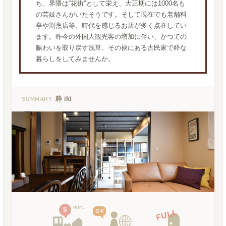
ち、界隈は“花街”として栄え、大正期には1000名も
の芸妓さんがいたそうです。そして現在でも老舗料
亭や割烹店等、時代を感じるお店が多く点在してい
ます。昨今の外国人観光客の増加に伴い、かつての
賑わいを取り戻す浅草、その袂にある古民家で粋な
暮らしをしてみませんか。
粋 iki
SUMMARY
min.
5
OK
FULL