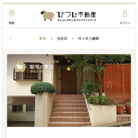
関東
ログイン
東京
渋谷区
代々木八幡駅
HOUSE
HOUSE
REVIEW
REVIEW
邸宅の贅沢
邸宅の贅沢
2012-01-09
2012-01-09