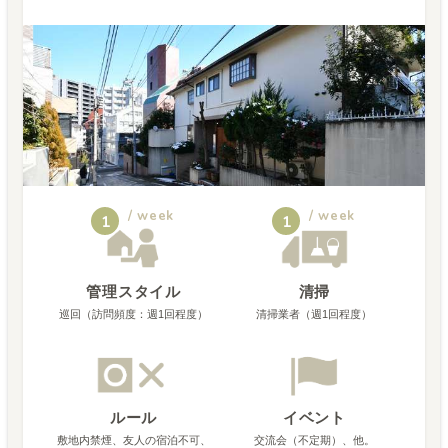
/ week
/ week
1
1
管理スタイル
清掃
巡回（訪問頻度：週1回程度）
清掃業者（週1回程度）
ルール
イベント
敷地内禁煙、友人の宿泊不可、
交流会（不定期）、他。