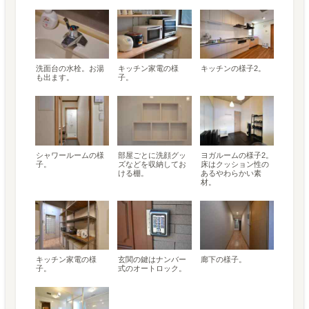
洗面台の水栓。お湯
キッチン家電の様
キッチンの様子2。
も出ます。
子。
シャワールームの様
部屋ごとに洗顔グッ
ヨガルームの様子2。
子。
ズなどを収納してお
床はクッション性の
ける棚。
あるやわらかい素
材。
キッチン家電の様
玄関の鍵はナンバー
廊下の様子。
子。
式のオートロック。