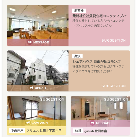
新前橋
元総社公社賃貸住宅コレクティブハウス
移住を検討している方もぜひコレクテ
ィブハウスをご内覧ください
SUGGESTION
MESSAGE
奥沢
シェアハウス 自由が丘コモンズ
移住を検討している方もぜひコレクテ
ィブハウスをご内覧ください
SUGGESTION
UPDATE
SUGGESTION
SUGGESTION
CAMPAIGN
MESSAGE
下高井戸
仙川
アリエス 世田谷下高井戸
girlish 世田谷南