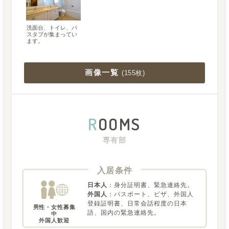
洗面台、トイレ、バ
スタブが集まってい
ます。
画像一覧
(
155枚
)
R
OOMS
専有部
入居条件
日本人
：
身分証明書、緊急連絡先。
外国人
：
パスポート、ビザ、外国人
登録証明書、日常会話程度の日本
男性・女性募集
語、国内の緊急連絡先。
中

外国人歓迎