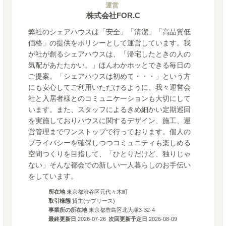
運営
株式会社FOR.C
弊社のシェアハウスは「安全」「清潔」「高品質低
価格」の提供をポリシーとして運営しています。我
が社が創るシェアハウスは、「帰宅したときの人の
気配があたたかい。」ほんわかホッとできる毎日の
ご提案。「シェアハウスは初めて・・・」という方
にも安心してご利用いただけるように、我々運営会
社と入居者様とのコミュニケーションも大切にして
います。また、スタッフによるきめ細かい定期巡回
を実施しておりハウスに関するデザイン、施工、運
営管理までワンストップで行っております。個人の
プライバシーを確保しつつコミュニティも楽しめる
空間つくりを目指して、「ひとりだけど、独りじゃ
ない」そんな都会での新しい一人暮らしのお手伝い
をしています。
所在地
東京都渋谷区元代々木町
取引様態
貸主(サブリース)
事業所の所在地
東京都豊島区北大塚3-32-4
最終更新日
2026-07-26
次回更新予定日
2026-08-09