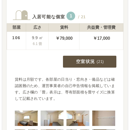
1
入居可能な個室
/
21
部屋
広さ
賃料
共益費・管理費
106
9.9
㎡
￥
79,000
￥17,000
6.1
畳
空室状況
(
21
)
賃料は月額です。各部屋の日当り・窓向き・備品などは確
認困難のため、運営事業者の自己申告情報を掲載していま
す。広さ欄の「畳」表示は、専有部面積を畳サイズに換算
して記載されています。