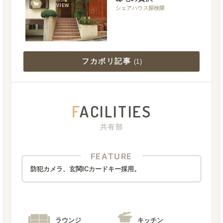
HOUSE
REVIEW
シェアハウス探検隊
フカボリ記事
(
1
)
F
ACILITIES
共有部
FEATURE
防犯カメラ、玄関ICカードキー採用。
ラウンジ
キッチン