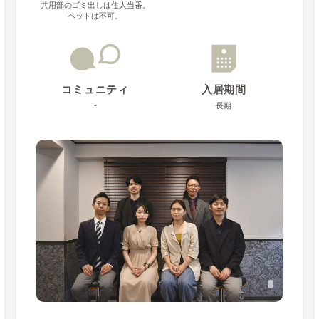
共用部のゴミ出しは住人当番。
ペットは不可。
コミュニティ
入居期間
-
長期