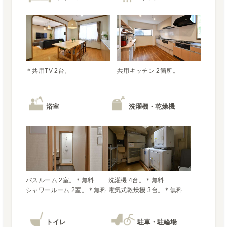
＊共用TV 2台。
共用キッチン 2箇所。
浴室
洗濯機・乾燥機
バスルーム 2室。＊無料

洗濯機 4台。＊無料

電気式乾燥機 3台。＊無料
トイレ
駐車・駐輪場