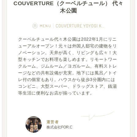
COUVERTURE（クーベルチュール） 代々
木公園
MENU
COUVERTURE YOYOGI KOEN
クーベルチュール代々木公園は2022年1月にリニ
概要
画像一覧
ューアルオープン！元々は外国人邸宅の建物をリ
ノベーション。天井が高く、リビングも広々！大
空室状況
運営者
型キッチンでお料理も楽しめます。リモートワー
クルーム、ジムルーム／ヨガルーム、有料ストレ
フカボリ記事
ージなどの共有設備が充実。地下には風呂／トイ
レ付の個室もあり。ハウスから徒歩3分圏内には
コンビニ、大型スーパー、ドラッグストア、銭湯
等生活に便利なお店が揃っています。
運営者
株式会社FOR.C