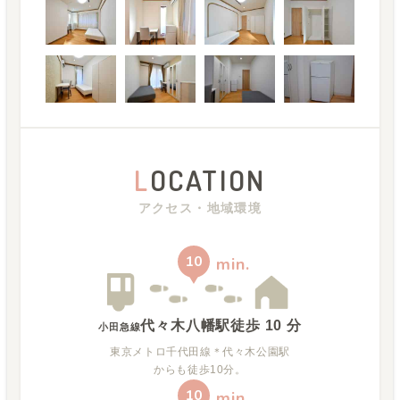
L
OCATION
アクセス・地域環境
10
min.
代々木八幡駅
徒歩
10
分
小田急線
東京メトロ千代田線＊代々木公園駅
からも徒歩10分。
10
min.