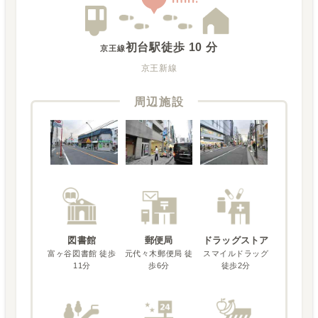
初台駅
徒歩
10
分
京王線
京王新線
周辺施設
図書館
郵便局
ドラッグストア
富ヶ谷図書館 徒歩
元代々木郵便局 徒
スマイルドラッグ
11分
歩6分
徒歩2分