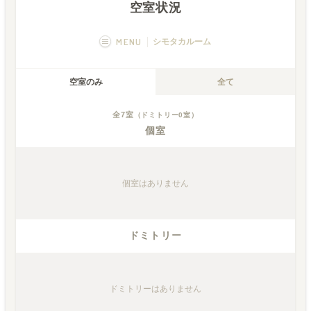
空室状況
MENU
シモタカルーム
概要
画像一覧
空室のみ
全て
空室状況
運営者
全
7
室
（ドミトリー
0
室）
個室
個室
はありません
ドミトリー
ドミトリー
はありません