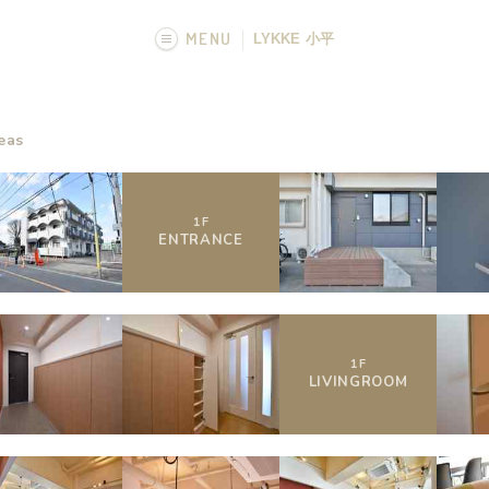
MENU
LYKKE 小平
画像一覧
eas
フカボリ記事
1
F
ENTRANCE
1
F
LIVING
ROOM