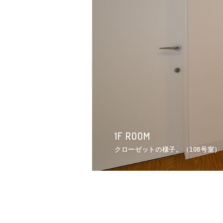
2F ENTRANCE
1F ROOM
2F ROOM
3F LIVINGROOM
3F BATH
1F OTHER
1F OTHER
2F OTHER
2F ENTRANCE
1F ROOM
靴箱の様子。
クローゼットの様子。（108号室）
ベランダの様子。（203号室）
ユニットのリビング。間取りは2階
バスルームの様子。
ワークルームの一角にはソファが
廊下の様子。右手が水まわりです
外階段の様子2。
靴箱の様子。
クローゼットの様子。（108号室）