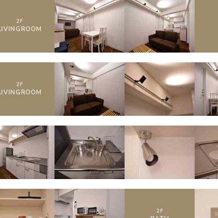
2
F
LIVING
ROOM
2
F
LIVING
ROOM
2
F