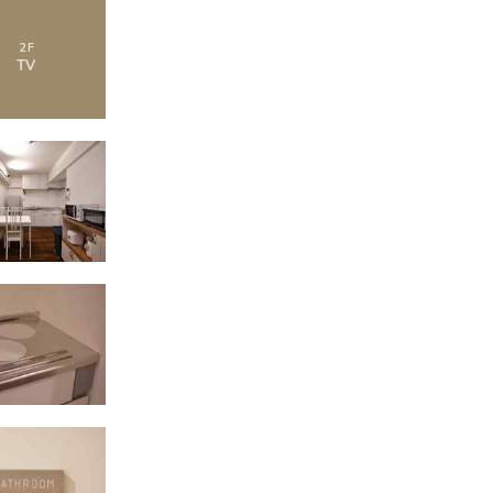
2
F
TV