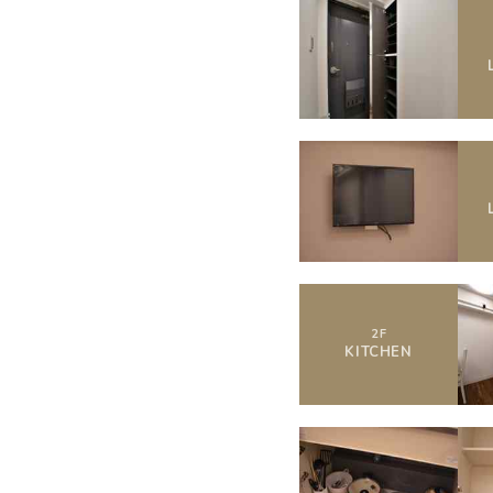
2
F
KITCHEN