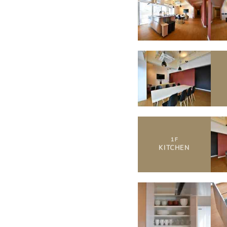
1
F
KITCHEN