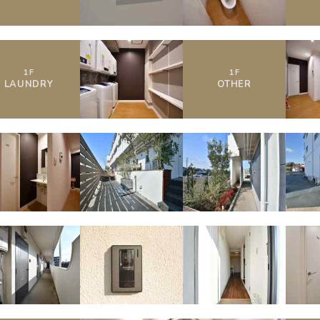
1
F
1
F
LAUNDRY
OTHER