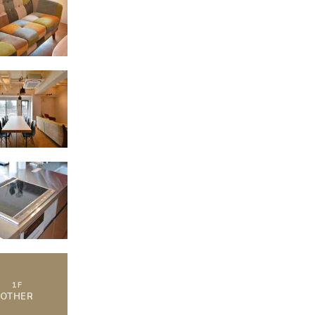
1
F
OTHER