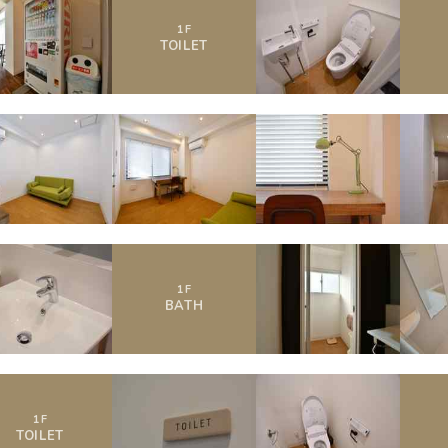
1
F
TOILET
1
F
BATH
1
F
TOILET