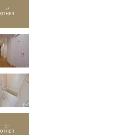
1
F
OTHER
1
F
OTHER