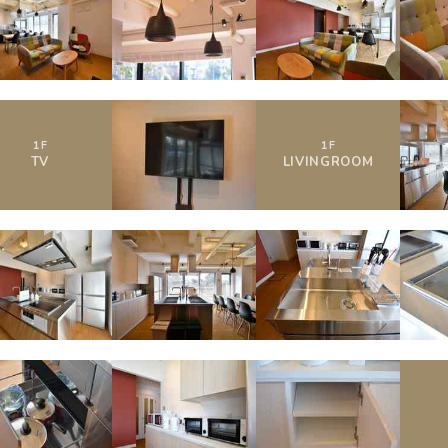
1
F
1
F
TV
LIVING
ROOM