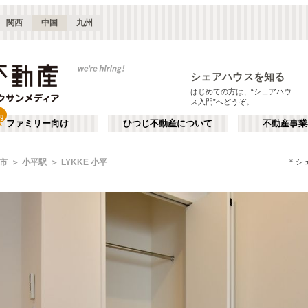
関西
中国
九州
シェアハウスを知る
はじめての方は、“シェアハウ
ス入門”へどうぞ。
ファミリー向け
ひつじ不動産について
不動産事業
＊シ
市
小平駅
LYKKE 小平