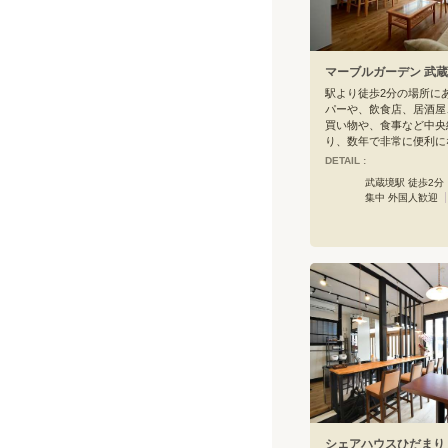
マーブルガーデン 武
駅より徒歩2分の場所に
パーや、飲食店、居酒屋
買い物や、食事など中央
り、数年で非常に便利に
た、オーナーさんもお蕎
DETAIL :
していますので、そば打
武蔵境駅 徒歩2分
画を考えて行きたいと思
集中 外国人歓迎
また、リビングは3階部
ますので、日当たりと解
のではないかと思います
がると屋上も設置してあ
涼みや、日向ぼっこ、B
みが出来るのではないで
シェアハウスひだまり