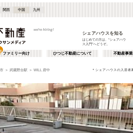
関西
中国
九州
シェアハウスを知る
はじめての方は、“シェアハウ
ス入門”へどうぞ。
ファミリー向け
ひつじ不動産について
不動産事業
＊シェアハウスの入居者
市
武蔵野台駅
WILL 府中