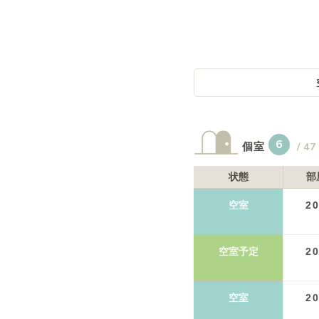
概要
運営者
6
個室
/
47
状態
部
空室
2
空室予定
2
空室
2