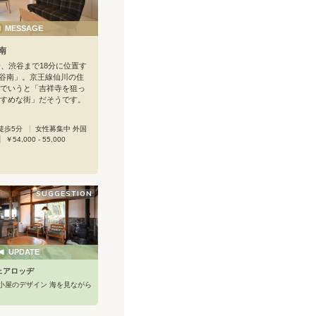
MESSAGE
谷南
分、渋谷まで18分に位置す
 世田谷南」。京王線仙川の住
でいうと「吉祥寺を狙っ
すめな街」だそうです。
多いためか、街全体がオ
があり、非常に良い雰囲
徒歩5分
女性募集中 外国
、大型スーパーが4つあ
￥54,000 - 55,000
がある上、スポーツクラ
りあり、とても暮らしや
難点をあげるとすれば、
為、駅近の物件がなかな
ょうか。そんなニーズに
SUGGESTION
ish 世田谷南」は駅から徒
は、お洒落なカフェや週
行うスペース等ガーリー
れる場所に、2016年7月
て誕生しました。「ただ
UPDATE
の扉を開くと「おかえり
イニングキッチンでくつ
ェアロッヂ
トの温かな声にホッとす
小屋のデザイン 海を見ながら
でもなく、家族でもない
の下で一緒に暮らす親近
する。全体の雰囲気は、