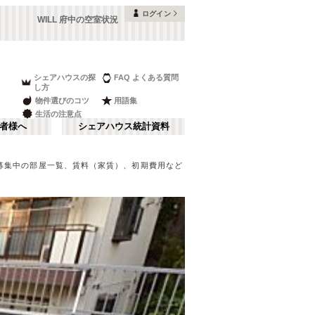
ログイン
WILL 府中の空室状況
シェアハウスの探
FAQ よくある質問
し方
物件選びのコツ
用語集
生活の注意点
者様へ
シェアハウス統計資料
募集中の部屋一覧、賃料（家賃）、初期費用など