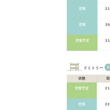
空室
2
空室
3
空室予定
3
5
ドミトリー
状態
部
空室予定
21
空室
22