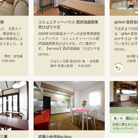
蔵境
コミュニティーハウス 西武池袋西東
girlish 世田
京ひばりケ丘
あり、大型スー
下北沢まで13
、商店街など、
2024年10月新規オープンの女性専用個室
る「girlish
線の高架化によ
シェアハウス「コミュニティーハウス西
みやすさは一言
なりました。ま
武池袋西東京ひばりが丘」のご案内で
ている方におす
麦屋さんを経営
す。【access】西武池袋線「ひばりケ丘
品の良い大学も
DETAIL :
ち体験など、企
駅」より徒歩8分、「東久留米駅」徒歩
シャレな雰囲気
DETAIL :
男性・女性募
仙川駅 
っております。
24分＜池袋直通17分、新宿30分、渋谷
気でありながら
￥56,000
人歓迎
ひばりヶ丘駅 徒歩8分 他
女性募
分へ配置してい
35分＞最寄駅から主要駅へのアクセス抜
り商店街も活気
集中 外国人歓迎
￥42,800
放感は心地よい
群！【point】■インターネット無料■も
ブなどもしっか
。リビングを上
ちろんテレワークOK■家具家電付きで引
すい場所です。
ります。夏の夕
越し費用節約■5人限定の落ち着いたシェ
人気のエリアな
BQなども、楽し
アハウス。この価格帯ではかなりレアな
かないことでし
しょうか。
条件がそろっている人気物件！早い者勝
こたえ、「girl
ちなので少しでも気になったらぜひお問
歩5分。周辺に
い合わせください！【facilities】手軽に
末にイベントを
ご入居頂けるように、備品をご用意して
な女子心、惹か
おります。＜共有部分＞コンロ、電子レ
新築シェアとし
ンジ、オーブントースター、炊飯器2
いま。」と玄関
台、食器各種、シャワールーム1室、洋
なさい。」とダ
猿山シ
堀ノ内
式トイレ（温水便座付き）1室、洗濯機1
ろぐシェアメイ
自然に囲まれた山
台＜各人個室＞机、椅子、エアコン、電
る。会社の仲間
リモートワーク
源、ＴＶジャック、ハンガーラック、照
けれど一つ屋根
 三鷹
武蔵小金井Machiya
明、カーテン、洗濯物干し、冷蔵庫…等
感にまたホッと