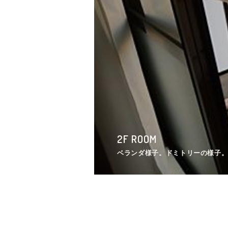
3F ROOM
4F ROOM
2F ROOM
1F ROOM
2F ROOM
2F ROOM
1F ROOM
4F ROOM
3F ROOM
4F ROOM
専有部の様子。（314号室）
電源コンセントの様子。（404号室
ベランダ様子。ドミトリーの様子。
バスルームの様子。（101号室）
専有部の様子。（208号室）
専有部のドアはグリーンカラー。（
ウォシュレット付きトイレの様子。
ベランダから見た外の景色。（401
専有部の様子。（314号室）
電源コンセントの様子。（404号室