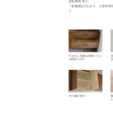
自転車用 有り。

＊駐輪場は2台まで。入居者用
り。
引き出し収納は部屋ごとに
1段使えます。
吊り棚の様子。