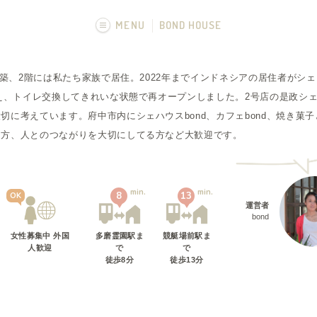
MENU
BOND HOUSE
画像一覧
て新築、2階には私たち家族で居住。2022年までインドネシアの居住者がシ
替え、トイレ交換してきれいな状態で再オープンしました。2号店の是政シェ
に考えています。府中市内にシェハウスbond、カフェbond、焼き菓子と
る方、人とのつながりを大切にしてる方など大歓迎です。
min.
min.
8
13
OK
運営者
bond
女性募集中 外国
多磨霊園駅
ま
競艇場前駅
ま
人歓迎
で
で
徒歩
8
分
徒歩
13
分