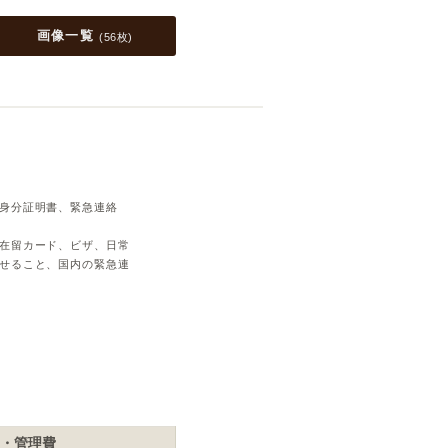
画像一覧
(
56枚
)
身分証明書、緊急連絡
在留カード、ビザ、日常
せること、国内の緊急連
・管理費