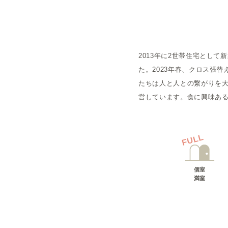
概要
2013年に2世帯住宅とし
運営者
た。2023年春、クロス張
たちは人と人との繋がりを大切
営しています。食に興味あ
FULL
個室
満室