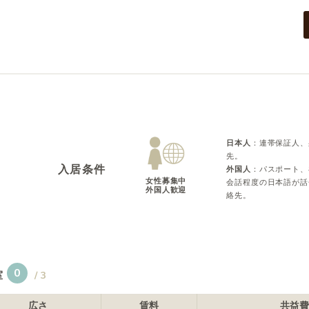
日本人
：
連帯保証人、
先。
入居条件
外国人
：
パスポート、
女性募集中

会話程度の日本語が話
外国人歓迎
絡先。
0
室
/
3
広さ
賃料
共益費