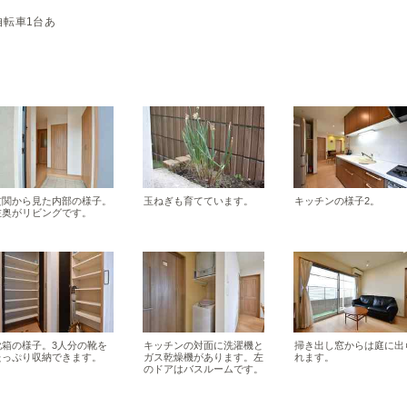
自転車1台あ
玄関から見た内部の様子。
玉ねぎも育てています。
キッチンの様子2。
左奥がリビングです。
靴箱の様子。3人分の靴を
キッチンの対面に洗濯機と
掃き出し窓からは庭に出
たっぷり収納できます。
ガス乾燥機があります。左
れます。
のドアはバスルームです。