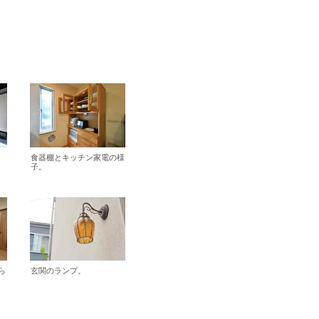
食器棚とキッチン家電の様
子。
ら
玄関のランプ。