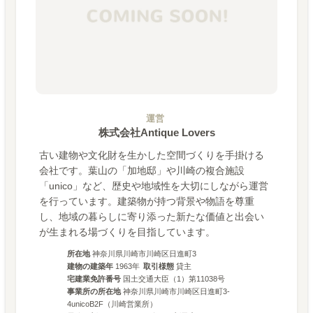
運営
株式会社Antique Lovers
古い建物や文化財を生かした空間づくりを手掛ける
会社です。葉山の「加地邸」や川崎の複合施設
「unico」など、歴史や地域性を大切にしながら運営
を行っています。建築物が持つ背景や物語を尊重
し、地域の暮らしに寄り添った新たな価値と出会い
が生まれる場づくりを目指しています。
所在地
神奈川県川崎市川崎区日進町3
建物の建築年
1963
年
取引様態
貸主
宅建業免許番号
国土交通大臣（1）第11038号
事業所の所在地
神奈川県川崎市川崎区日進町3-
4unicoB2F（川崎営業所）