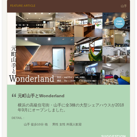
FEATURE ARTICLE
山手
元町山手とWonderland
横浜の高級住宅街・山手に全3棟の大型シェアハウスが2018
年9月にオープンしました。
DETAIL :
山手 徒歩10分 他
男性 女性 外国人歓迎
SUGGESTION