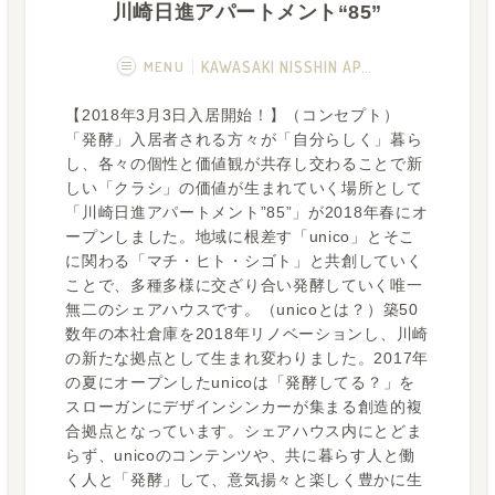
川崎日進アパートメント“85”
MENU
KAWASAKI NISSHIN APARTMENT 85
【2018年3月3日入居開始！】（コンセプト）
概要
画像一覧
「発酵」入居者される方々が「自分らしく」暮ら
し、各々の個性と価値観が共存し交わることで新
空室状況
運営者
しい「クラシ」の価値が生まれていく場所として
「川崎日進アパートメント”85”」が2018年春にオ
フカボリ記事
ープンしました。地域に根差す「unico」とそこ
に関わる「マチ・ヒト・シゴト」と共創していく
ことで、多種多様に交ざり合い発酵していく唯一
無二のシェアハウスです。（unicoとは？）築50
数年の本社倉庫を2018年リノベーションし、川崎
の新たな拠点として生まれ変わりました。2017年
の夏にオープンしたunicoは「発酵してる？」を
スローガンにデザインシンカーが集まる創造的複
合拠点となっています。シェアハウス内にとどま
らず、unicoのコンテンツや、共に暮らす人と働
く人と「発酵」して、意気揚々と楽しく豊かに生