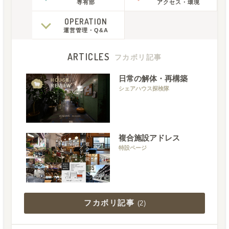
専有部
アクセス
・
環境
OPERATION
運営管理
・
Q&A
ARTICLES
フカボリ記事
日常の解体・再構築
HOUSE
REVIEW
シェアハウス探検隊
複合施設アドレス
特設ページ
フカボリ記事
(
2
)