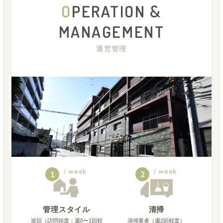
O
PERATION &
MANAGEMENT
運営管理
/ week
/ week
1
2
管理スタイル
清掃
巡回（訪問頻度：週0〜1回程
清掃業者（週2回程度）