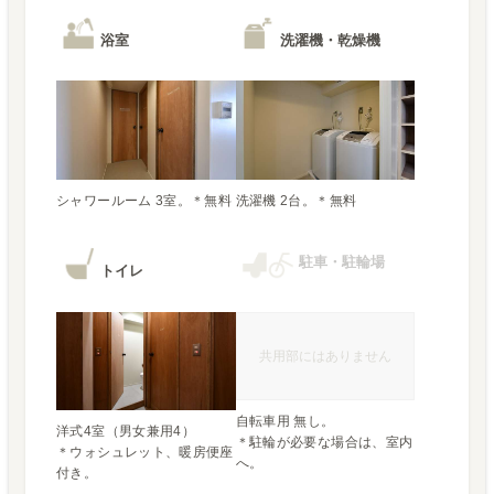
浴室
洗濯機・乾燥機
駐車・駐輪場
トイレ
共用部にはありません
自転車用 無し。

洋式4室（男女兼用4）

＊駐輪が必要な場合は、室内
＊ウォシュレット、暖房便座
へ。
付き。