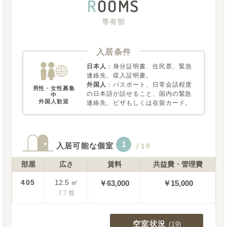
R
OOMS
専有部
入居条件
日本人
：
身分証明書、住民票、緊急
連絡先、収入証明書。
外国人
：
パスポート、日常会話程度
男性・女性募集
の日本語が話せること、国内の緊急
中

外国人歓迎
連絡先、ビザもしくは在留カード。
1
入居可能な個室
/
19
部屋
広さ
賃料
共益費・管理費
405
12.5
㎡
￥
63,000
￥15,000
7.7
畳
空室状況
(
19
)