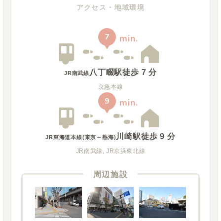
アクセス・地域環境
7
min.
八丁畷駅
徒歩
7
分
JR南武線
京急本線
9
min.
川崎駅
徒歩
9
分
JR東海道本線(東京～熱海)
JR南武線, JR京浜東北線
周辺施設