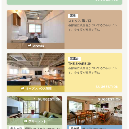
高津
スミタス 溝ノ口
各部屋に洗面台がついてるのがポイン
ト。身支度が部屋で完結
UPDATE
三鷹台
THE SHARE 39
各部屋に洗面台がついてるのがポイン
ト。身支度が部屋で完結
SUGGESTION
オープンハウス開催
SUGGESTION
SUGGESTION
フリーレント
井土ヶ谷
片倉町
横浜シェアハウス#58N（ゴーヤ邸・新館）
サングレージュSS