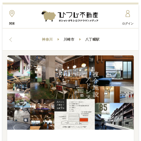
関東
ログイン
神奈川
川崎市
八丁畷駅
HOUSE
REVIEW
日常の解体・再構築
2018-06-18