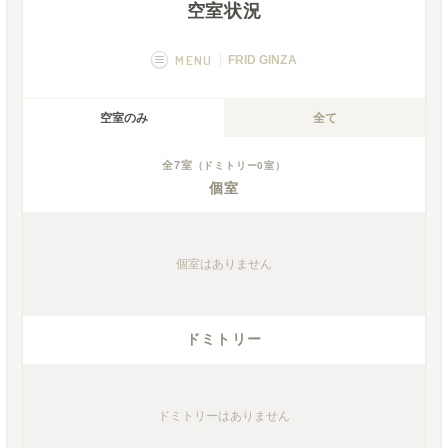
空室状況
MENU
FRID GINZA
概要
画像一覧
空室のみ
全て
空室状況
運営者
全
7
室
（ドミトリー
0
室）
個室
フカボリ記事
Q&A
個室
はありません
ドミトリー
ドミトリー
はありません