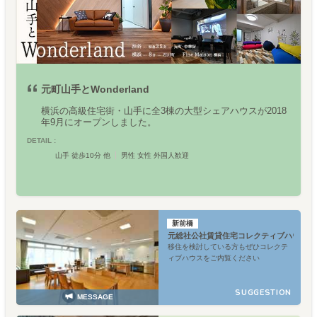
元町山手とWonderland
横浜の高級住宅街・山手に全3棟の大型シェアハウスが2018
年9月にオープンしました。
DETAIL :
山手 徒歩10分 他
男性 女性 外国人歓迎
新前橋
元総社公社賃貸住宅コレクティブハウス
移住を検討している方もぜひコレクテ
ィブハウスをご内覧ください
SUGGESTION
MESSAGE