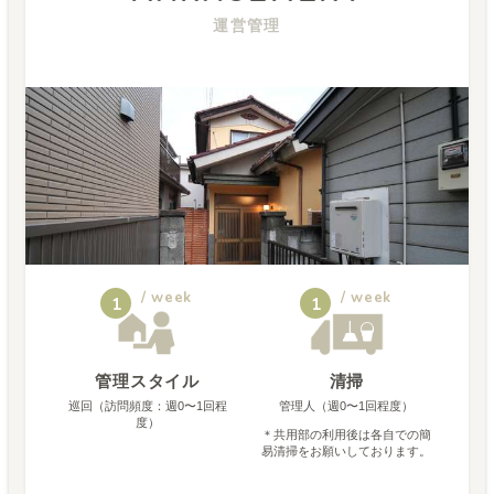
運営管理
/ week
/ week
1
1
管理スタイル
清掃
巡回（訪問頻度：週0〜1回程
管理人（週0〜1回程度）
度）
＊
共用部の利用後は各自での簡
易清掃をお願いしております。