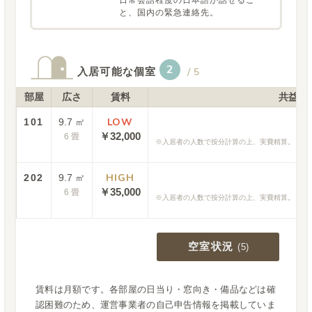
日常会話程度の日本語が話せるこ
と、国内の緊急連絡先。
2
入居可能な個室
/
5
部屋
広さ
賃料
共益費
LOW
101
9.7
㎡
￥
32,000
6
畳
入居者の人数で按分計算の上、実費精算。 夏季8,000
HIGH
202
9.7
㎡
￥
35,000
6
畳
入居者の人数で按分計算の上、実費精算。 夏季8,000
空室状況
(
5
)
賃料は月額です。各部屋の日当り・窓向き・備品などは確
認困難のため、運営事業者の自己申告情報を掲載していま