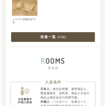
シャワー水栓付きで
す。
画像一覧
(
44枚
)
R
OOMS
専有部
入居条件
日本人
：
身分証明書、連帯保証人、
緊急連絡先、住民票。保証人不在の
場合は保証会社の利用可能。
女性募集中

外国人
：
パスポート、在留カード、
外国人歓迎