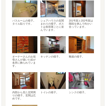
バスルームの様子。
シェアハウスの玄関
201号室と202号室は
タイル貼りです。
まわりの様子。ポス
階段を挟んで向かい
トは各部屋ごとに並
合っています。
んでいます。
オーナーさんのお祖
キッチンの様子。
靴箱の様子。
母さんが描いた絵が
各所に飾られていま
す。
内部から見た玄関周
トイレの様子。
シンクの様子。
りの様子。玄関は広
めです。