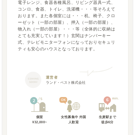
電子レンジ、食器各種風呂、リビング器具一式、
コンロ、食器、トイレ、洗濯機・・・等そろえて
おります。また各個室には・・・机、椅子、クロ
ーゼット（一部の部屋）、押入（一部の部屋）、
物入れ（一部の部屋）・・・等（全体的に収納は
とても充実しています！）玄関はナンバーキー
式、テレビモニターフォンになっておりセキュリ
ティも安心のハウスとなっております。
運営者
ランド・ベスト株式会社
min.
5
6
OK
2
個室
女性募集中 外国
生麦駅
まで
¥32,000~
人歓迎
徒歩
6
分