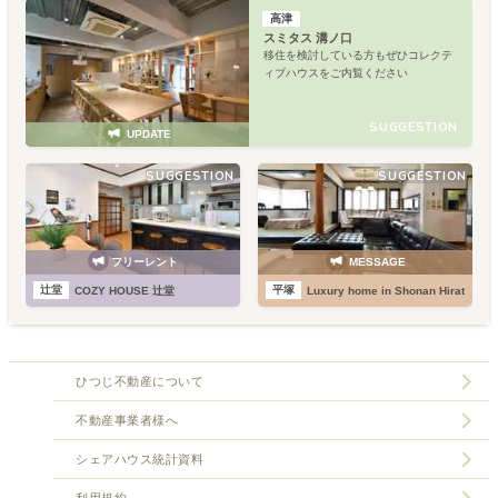
高津
スミタス 溝ノ口
移住を検討している方もぜひコレクテ
ィブハウスをご内覧ください
SUGGESTION
UPDATE
SUGGESTION
SUGGESTION
フリーレント
MESSAGE
辻堂
平塚
COZY HOUSE 辻堂
Luxury home in Shonan Hiratsuka
ひつじ不動産について
不動産事業者様へ
シェアハウス統計資料
利用規約