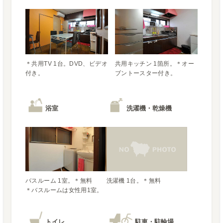
＊共用TV 1台。DVD、ビデオ
共用キッチン 1箇所。＊オー
付き。
ブントースター付き。
浴室
洗濯機・乾燥機
バスルーム 1室。＊無料

＊バスルームは女性用1室。
トイレ
駐車・駐輪場