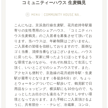
コミュニティーハウス 生麦鶴見
MENU
COMMUNITY HOUSE NAMAMUGI TSURU
こんにちは。京浜急行線生麦駅、花月総持寺駅最
概要
画像一覧
寄りの女性専用のシェアハウス、「コミニティハ
ウス生麦鶴見」のご入居者を募集させて頂いてお
空室状況
運営者
ります。当ハウスは、年齢制限はございません。
ご入居者の皆様を信頼しておりますので、面倒な
ゴミ当番、清掃当番などはございません。ハウス
に戻ったら、実家に帰ったようにほっとするよう
な環境でありながら、それぞれ独立して生活して
頂く、いいとこどりのシェアハウスです。また、
アクセスも便利で、京急線の花月総持寺駅・生麦
駅が最寄りとなります（各徒歩6分）が、ちょっ
とウォーキングついでに一駅歩いて、鶴見駅で日
用品をショッピング、横浜駅にも10分なので、ち
ょっとしたお出かけも遠出もアクセスしやすい環
境となっております。また手軽にご入居頂けるよ
うに、共有部分・・・テレビ、冷蔵庫、コンロ、