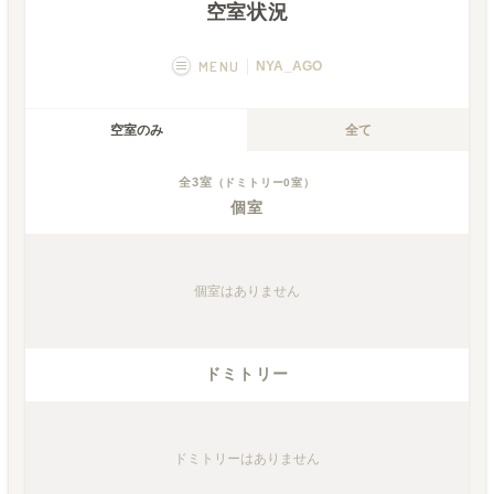
空室状況
MENU
NYA_AGO
概要
画像一覧
空室のみ
全て
空室状況
運営者
全
3
室
（ドミトリー
0
室）
個室
個室
はありません
ドミトリー
ドミトリー
はありません