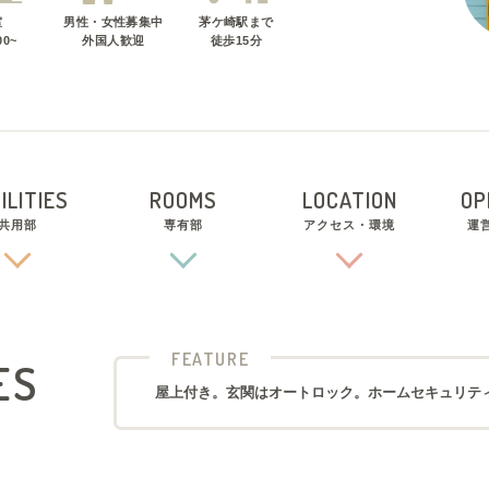
室
男性・女性募集中
茅ケ崎駅
まで
00~
外国人歓迎
徒歩
15
分
ILITIES
ROOMS
LOCATION
OP
共用部
専有部
アクセス・環境
運
FEATURE
ES
屋上付き。玄関はオートロック。ホームセキュリテ