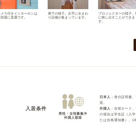
カメラ付きインターホンは
廊下の様子。左手に水まわ
プロジェクターの様子。
各部屋に直通です。
り設備が集まっています。
に映し出すことができま
す。
日本人
：
身分証明書、
迎。
入居条件
外国人
：
在留カード、
男性・女性募集中

の場合は学生証（入学
外国人歓迎
たは合格通知書）、18