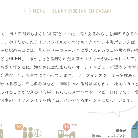
MENU
SUNNY SIDE INN CHIGASAKI 1
画像一覧
チ海に近く、街の雰囲気もまさに”湘南”といった、海のある暮らしを満喫でき
フェ、やりたかったライフスタイルがいつでもできます。中海岸といえば
茅ヶ崎駅の南口には、昔からサーファーたちに愛されるカフェや居酒屋が
どもOPENし、懐かしさと洗練された湘南カルチャーがあふれるエリア
も多く軒を連ね、海好きにはたまらないオーシャンビューが望める“サザ
分満喫したい若者でにぎわっています。 サーフィンスクールも多数あり
ち寄れる感じ。立ち飲み屋など、気軽に入れる居酒屋も多く、地元の方々
にふれることができる中海岸。もちろんスーパーやコンビニだけでなく、
層湘南のライフスタイルを感じることができるポイントになっています。
min.
13
15
OK
運営者
湘南レーベル株式会社