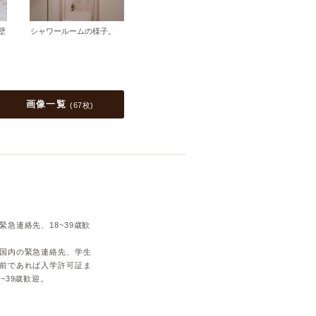
壁
シャワールームの様子。
画像一覧
(
67枚
)
緊急連絡先、18~39歳歓
国内の緊急連絡先、学生
前であれば入学許可証ま
~39歳歓迎。