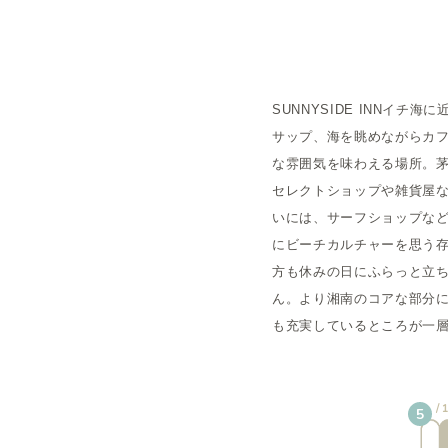
概要
SUNNYSIDE INNイ
運営者
サップ、海を眺めながらカ
な雰囲気を味わえる場所。
セレクトショップや雑貨屋な
いには、サーフショップなど
にビーチカルチャーを思う存
方も休みの日にふらっと立
ん。より湘南のコアな部分
も充実しているところが一
5