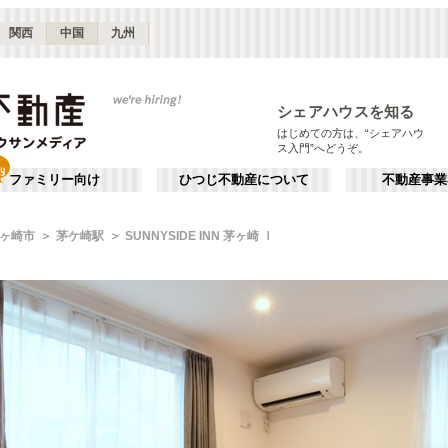
関西
中国
九州
シェアハウスを知る
はじめての方は、“シェアハウ
ス入門”へどうぞ。
ファミリー向け
ひつじ不動産について
不動産事業
ヶ崎市
茅ケ崎駅
SUNNYSIDE INN 茅ヶ崎 Ⅰ