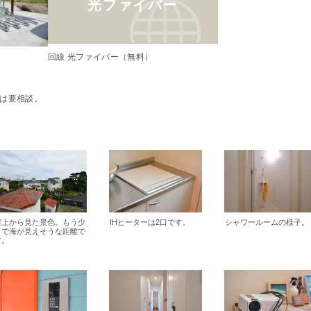
光ファイバー
回線 光ファイバー（無料）
車は要相談。
屋上から見た景色。もう少
IHヒーターは2口です。
シャワールームの様子。
しで海が見えそうな距離で
す。