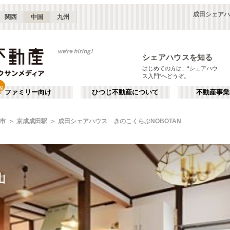
成田シェアハ
関西
中国
九州
シェアハウスを知る
はじめての方は、“シェアハウ
ス入門”へどうぞ。
ファミリー向け
ひつじ不動産について
不動産事業
市
京成成田駅
成田シェアハウス きのこくらぶNOBOTAN
山
山