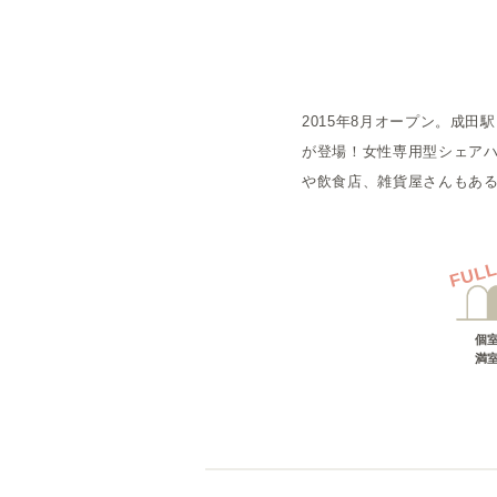
概要
2015年8月オープン。成
運営者
が登場！女性専用型シェア
や飲食店、雑貨屋さんもあ
FUL
個
満