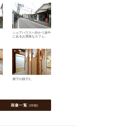
シェアハウスへ向かう途中
にあるお洒落なカフェ。
廊下の様子2。
画像一覧
(
69枚
)