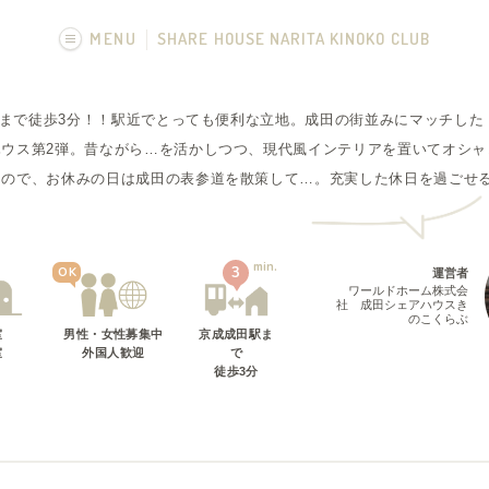
MENU
SHARE HOUSE NARITA KINOKO CLUB
画像一覧
田駅まで徒歩3分！！駅近でとっても便利な立地。成田の街並みにマッチし
フカボリ記事
ハウス第2弾。昔ながら…を活かしつつ、現代風インテリアを置いてオシャ
るので、お休みの日は成田の表参道を散策して…。充実した休日を過ごせ
L
min.
3
OK
運営者
ワールドホーム株式会
社 成田シェアハウスき
のこくらぶ
室
男性・女性募集中
京成成田駅
ま
室
外国人歓迎
で
徒歩
3
分