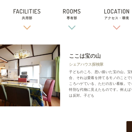
FACILITIES
ROOMS
LOCATION
共用部
専有部
アクセス・環境
ここは宝の山
シェアハウス探検隊
子どものころ、思い描いた宝の山。宝
合、それは愛着を持てるモノのことで
ころハゲている、ただの古い看板。で
特別な代物に見えたものです。例えば
は反対。子ども