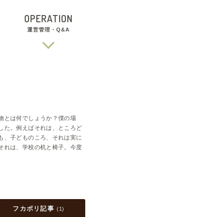
OPERATION
運営管理・Q&A
物とは何でしょうか？僕の場
した。例えばそれは、ところど
も、子どものころ、それは実に
それは、学校の机と椅子。今度
フカボリ記事
(
1
)