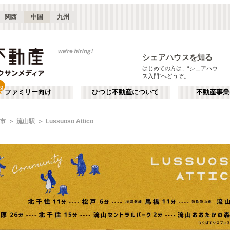
関西
中国
九州
シェアハウスを知る
はじめての方は、“シェアハウ
ス入門”へどうぞ。
ファミリー向け
ひつじ不動産について
不動産事業
市
流山駅
Lussuoso Attico
る