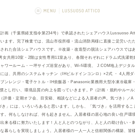
MENU
LUSSUOSO ATTICO
画像一覧
画（千葉県経支指令第234号）で承認されたシェアハウスLussuoso At
フカボリ記事
ています。完了検査では、流山市役所様・流山消防局様に直接ご足労いた
障された合法シェアハウスです。※改築・改造型の脱法シェアハウスでは
男女共用10室・2階は女性専用11室あり、各階それぞれにドラム式洗濯
ワールーム・一坪サイズ浴室があり、Wi-fi環境、 J:COM地上デジ
には、共用のシステムキッチン（IHビルドインコンロ）×2式 ・ 4人用ダ
ンレンジ・電子ケトル・IH炊飯器・Panasonic業務用大型冷凍冷蔵庫
習慣とし行い、環境品質の向上を図っていきます。P（計画・規約やルール
（評価・定期オフ会、目安箱、相談などによる入居者の声。気づき）／A
づき」には、いろいろあると思います。しかも、「気づき」を活用するこ
ます。何もしなければ、何も起きません。入居者様の居心地の良い住戸環
が出来る様に努力いたします！人と人とのつながり、人と人の助け合い・
かな暮らしを実現しましょう。入居者様の一人一人と信頼関係の構築、皆