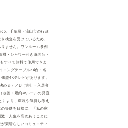
空室状況
tico。千葉県・流山市の行政
だき検査を受けているため、
ありません。ワンルーム条例
乾燥機・シャワー付き洗面台・
タルもすべて無料で使用できま
イニングテーブル×4台・各
・49型4Kテレビがあります。
決める）／D（実行・入居者
（改善・規約やルールの見直
とにより、環境や気持ち考え
境の提供を目標に、「私の家
刺激・人生を高めあうことに
様が素晴らしいコミュニティ