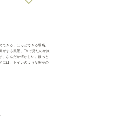
のできる、ほっとできる場所。
気がする風景。TVで見たのか旅
が、なんだか懐かしい。ほっと
的には、トイレのような密室の
む