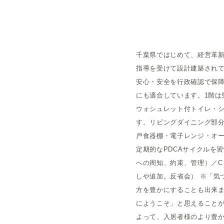
概要
千葉県ではじめて、経営革新計
運営者
指導を受けて設計建築され
安心・安全を行政確認で保
にも適合しています。1階は
ウォシュレット付トイレ・シャ
す。リビングダイニング部分
戸食器棚・電子レンジ・オーブ
定期的なPDCAサイクルを
への周知、約束、管理）／C
しや追加。反省会） ※「気
方を豊かにすることも出来
にようこそ」と思えること
よって、入居者様のより豊