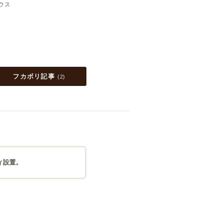
ウス
フカボリ記事
(
2
)
ィ設置。