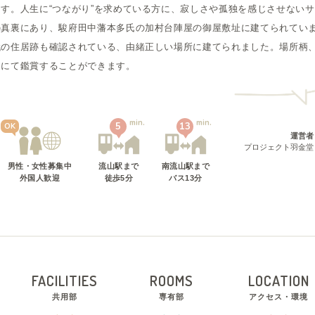
す。人生に“つながり”を求めている方に、寂しさや孤独を感じさせない
の真裏にあり、駿府田中藩本多氏の加村台陣屋の御屋敷址に建てられてい
代の住居跡も確認されている、由緒正しい場所に建てられました。場所柄
近にて鑑賞することができます。
min.
min.
5
13
OK
運営者
プロジェクト羽金堂
男性・女性募集中
流山駅
まで
南流山駅
まで
外国人歓迎
徒歩
5
分
バス
13
分
FACILITIES
ROOMS
LOCATION
共用部
専有部
アクセス・環境