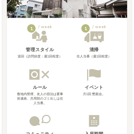
/ week
/ week
1
1
管理スタイル
清掃
巡回（訪問頻度：週1回程度）
住人当番（週1回程度）
ルール
イベント
敷地内禁煙、友人の宿泊は要事
月1回 懇親会。
前連絡、共用部のゴミ出しは住
人当番。
コミュニティ
入居期間