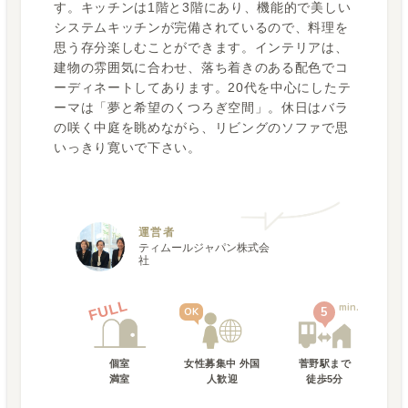
す。キッチンは1階と3階にあり、機能的で美しい
システムキッチンが完備されているので、料理を
思う存分楽しむことができます。インテリアは、
建物の雰囲気に合わせ、落ち着きのある配色でコ
ーディネートしてあります。20代を中心にしたテ
ーマは「夢と希望のくつろぎ空間」。休日はバラ
の咲く中庭を眺めながら、リビングのソファで思
いっきり寛いで下さい。
運営者
ティムールジャパン株式会
社
FULL
min.
5
OK
個室
女性募集中 外国
菅野駅
まで
満室
人歓迎
徒歩
5
分