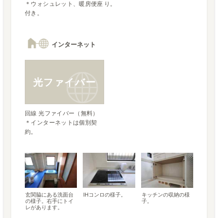
＊ウォシュレット、暖房便座
り。
付き。
インターネット
光ファイバー
回線 光ファイバー（無料）

＊インターネットは個別契
約。
玄関脇にある洗面台
IHコンロの様子。
キッチンの収納の様
の様子。右手にトイ
子。
レがあります。