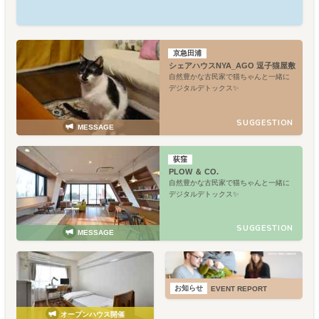
京急田浦
シェアハウスNYA_AGO 逗子猫屋敷
自然豊かな古民家で猫ちゃんと一緒に
デジタルデトックス✨
SUGGESTION
MESSAGE
荻窪
PLOW ＆ CO.
自然豊かな古民家で猫ちゃんと一緒に
デジタルデトックス✨
SUGGESTION
MESSAGE
お知らせ
EVENT REPORT
オープンハウス開催