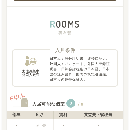
R
OOMS
専有部
入居条件
日本人
：
身分証明書、連帯保証人。
外国人
：
パスポート、外国人登録証
明書、日常会話程度の日本語、日本
女性募集中

語の読み書き、国内の緊急連絡先、
外国人歓迎
日本人の連帯保証人。
FULL
0
入居可能な個室
/
8
部屋
広さ
賃料
共益費・管理費
-
-
-
- ㎡ - 畳