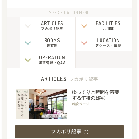
SPECIFICATION MENU
ARTICLES
FACILITIES
フカボリ記事
共用部
ROOMS
LOCATION
専有部
アクセス
・
環境
OPERATION
運営管理
・
Q&A
ARTICLES
フカボリ記事
ゆっくりと時間を満喫
する午後の邸宅
特設ページ
フカボリ記事
(
1
)