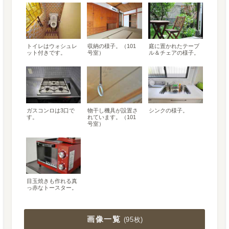
トイレはウォシュレ
収納の様子。（101
庭に置かれたテーブ
ット付きです。
号室）
ル＆チェアの様子。
ガスコンロは3口で
物干し機具が設置さ
シンクの様子。
す。
れています。（101
号室）
目玉焼きも作れる真
っ赤なトースター。
画像一覧
(
95枚
)