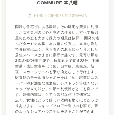
COMMURE 本八幡
MENU
COMMURE MOTOYAWATA
閑静な住宅街にある豪邸。その邸宅を贅沢に利用
概要
画像一覧
した女性専用の安心と寛ぎの住まい。すべて角部
屋のため窓も大きく採光や通風は抜群！ 開発の進
空室状況
運営者
んだターミナル駅、本八幡に位置し、重厚な作り
で各個室は広く、落ち着きのあるゆったりとした
フカボリ記事
居住スペースはまさに豪邸の趣です。最寄り駅も
3路線4駅利用可能で、秋葉原まで直通22分、羽田
空港・成田空港をはじめ、日本橋、東銀座、新
宿、スカイツリーへも乗り換えなしで行けます。
駅直結のモール街シャポーをはじめ、駅前にはス
ーパーやお洒落な居酒屋、レストラン等様々なシ
ョップが立ち並び、生活の利便性がとても良いで
す。建物内部は、とても贅沢な作りで個室は
広々、女性にとって嬉しい収納も驚くほどたっぷ
りあります。スキップフロアー造りのお家で、夢
のようなシェアハウス生活を送ることができま