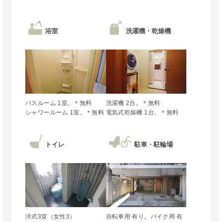
浴室
洗濯機・乾燥機
バスルーム 1室。＊無料

洗濯機 2台。＊無料

電気式乾燥機 1台。＊無料
トイレ
駐車・駐輪場
洋式3室（女性3）

自転車用 有り。バイク用 有