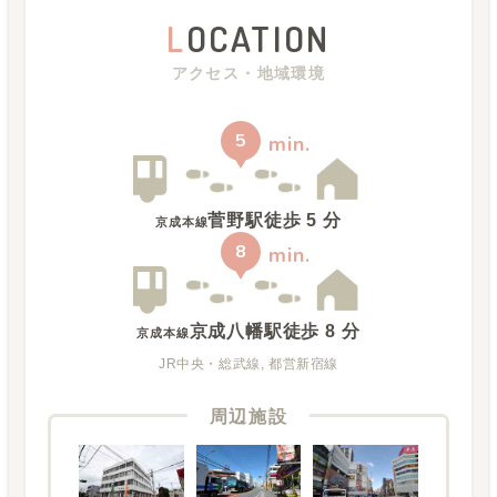
L
OCATION
アクセス・地域環境
5
min.
菅野駅
徒歩
5
分
京成本線
8
min.
京成八幡駅
徒歩
8
分
京成本線
JR中央・総武線, 都営新宿線
周辺施設