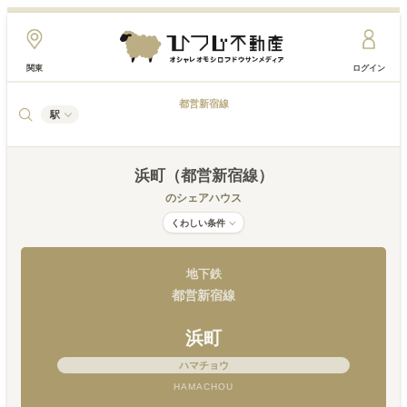
関東
ログイン
都営新宿線
駅
浜町（都営新宿線）
のシェアハウス
くわしい条件
地下鉄
都営新宿線
浜町
ハマチョウ
HAMACHOU