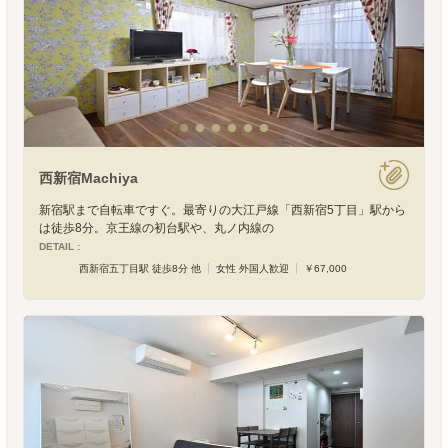
西新宿Machiya
新宿駅まで自転車ですぐ。最寄りの大江戸線「西新宿5丁目」駅から
は徒歩8分。京王線の初台駅や、丸ノ内線の
DETAIL :
西新宿五丁目駅 徒歩8分 他
女性 外国人歓迎
￥67,000