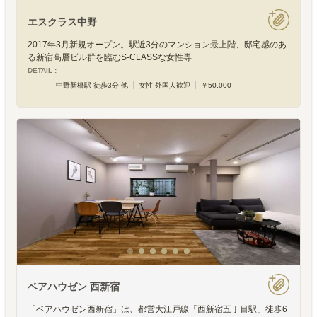
エスクラス中野
2017年3月新規オープン。駅近3分のマンション最上階、邸宅感のあ
る新宿高層ビル群を臨むS-CLASSな女性専
DETAIL :
中野新橋駅 徒歩3分 他
女性 外国人歓迎
￥50,000
ベアハウゼン 西新宿
「ベアハウゼン西新宿」は、都営大江戸線「西新宿五丁目駅」徒歩6