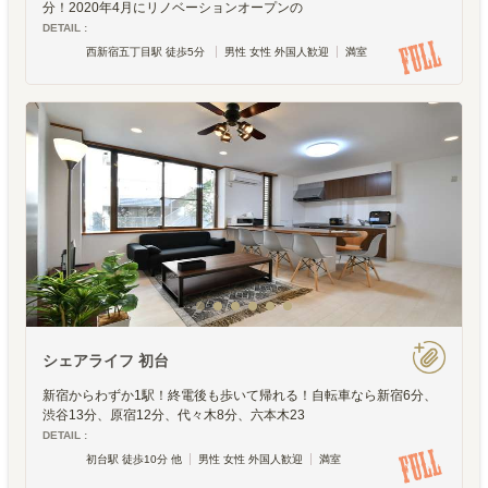
分！2020年4月にリノベーションオープンの
DETAIL :
西新宿五丁目駅 徒歩5分
男性 女性 外国人歓迎
満室
シェアライフ 初台
新宿からわずか1駅！終電後も歩いて帰れる！自転車なら新宿6分、
渋谷13分、原宿12分、代々木8分、六本木23
DETAIL :
初台駅 徒歩10分 他
男性 女性 外国人歓迎
満室