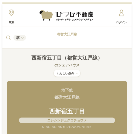
関東
ログイン
都営大江戸線
駅
西新宿五丁目（都営大江戸線）
のシェアハウス
くわしい条件
地下鉄
都営大江戸線
西新宿五丁目
ニシシンジュクゴチョウメ
NISHISHINNJUKUGOCHOUME