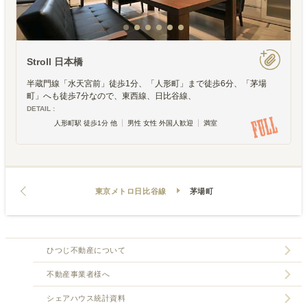
Stroll 日本橋
半蔵門線「水天宮前」徒歩1分、「人形町」まで徒歩6分、「茅場
町」へも徒歩7分なので、東西線、日比谷線、
DETAIL :
人形町駅 徒歩1分 他
男性 女性 外国人歓迎
満室
東京メトロ日比谷線
茅場町
ひつじ不動産について
不動産事業者様へ
シェアハウス統計資料