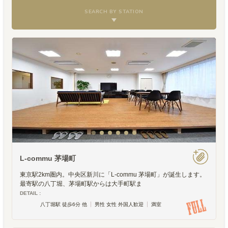
SEARCH BY STATION
L-commu 茅場町
東京駅2km圏内。中央区新川に「L-commu 茅場町」が誕生します。
最寄駅の八丁堀、茅場町駅からは大手町駅ま
DETAIL :
八丁堀駅 徒歩6分 他
男性 女性 外国人歓迎
満室