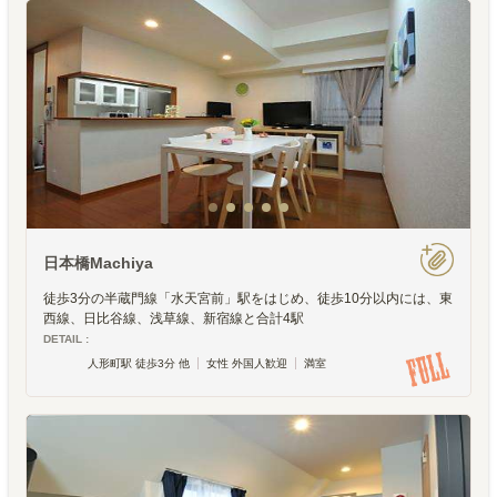
日本橋Machiya
徒歩3分の半蔵門線「水天宮前」駅をはじめ、徒歩10分以内には、東
西線、日比谷線、浅草線、新宿線と合計4駅
DETAIL :
人形町駅 徒歩3分 他
女性 外国人歓迎
満室