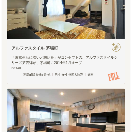
アルファスタイル 茅場町
「東京生活に潤いと憩いを」がコンセプトの、アルファスタイルシ
リーズ第四弾が、茅場町に2014年1月オープ
DETAIL :
茅場町駅 徒歩6分 他
男性 女性 外国人歓迎
満室