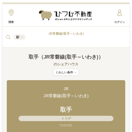
関東
ログイン
JR常磐線(取手～いわき)
駅
取手（JR常磐線(取手～いわき)）
のシェアハウス
くわしい条件
JR
JR常磐線(取手～いわき)
取手
トリデ
TORIDE