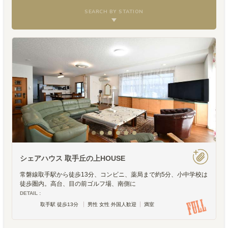
SEARCH BY STATION
シェアハウス 取手丘の上HOUSE
常磐線取手駅から徒歩13分、コンビニ、薬局まで約5分、小中学校は
徒歩圏内。高台、目の前ゴルフ場、南側に
DETAIL :
取手駅 徒歩13分
男性 女性 外国人歓迎
満室