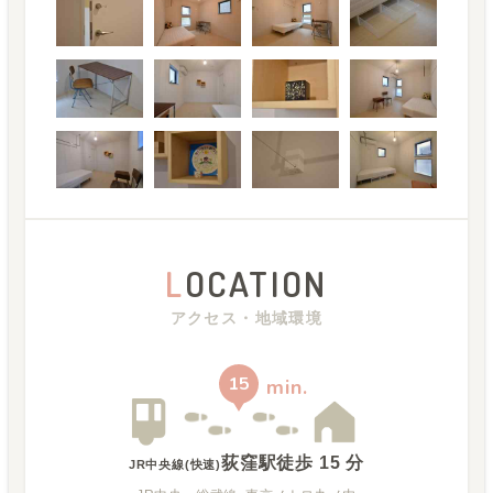
L
OCATION
アクセス・地域環境
15
min.
荻窪駅
徒歩
15
分
JR中央線(快速)