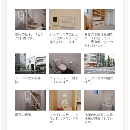
階段の様子。リビン
シェアハウスにはホ
食器の下部は収納ス
グは2階です。
ームセキュリティが
ペースになってい
導入されています。
て、専有部ごとに分
かれています。
シェアハウスの外
ウォシュレット付き
シェアハウス周辺の
観。
トイレの様子。
様子。
廊下の様子。
ウサギの人形も、ク
洗面台の対面には洗
マと同じブランドで
濯機が設置されてい
す。
ます。