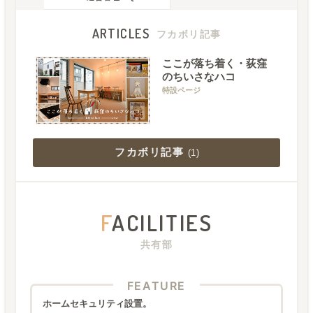
ARTICLES
フカボリ記事
ここが落ち着く・荻窪
のちいさなハコ
特設ページ
フカボリ記事
(
1
)
F
ACILITIES
共有部
FEATURE
ホームセキュリティ設置。