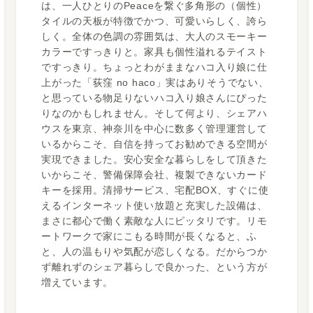
は、一人ひとりのPeaceを繋ぐ多角形の（個性）
タイルの天板が特徴でかつ、可愛いらしく、誇ら
しく。全体の色調の雰囲気は、大人のスモーキー
カラーですっきりと。家具も個性溢れるテイスト
ですっきり。ちょっとわがままなハコ入り娘に仕
上がった「荻窪 no haco」実はありそうでない、
と思っている物足りないハコ入り娘さんにぴった
りなのかもしれません。そして何より、シェアハ
ウスを東京、神奈川を中心に数多く管理運営して
いるからこそ、自信を持ってお勧めできる空間が
実現できました。安心安全な暮らしをして頂きた
いからこそ、警備保障会社、複製できないカード
キーを採用。清掃サービス、宅配BOX、すぐに使
えるインターネット使い放題と充実した設備は、
まさに都心で働く素敵な人にピッタリです。リモ
ートワークで家にこもる時間が長くなると、ふ
と、人の温もりや気配が恋しくなる。だからつか
ず離れずのシェア暮らしで良かった、という方が
増えています。