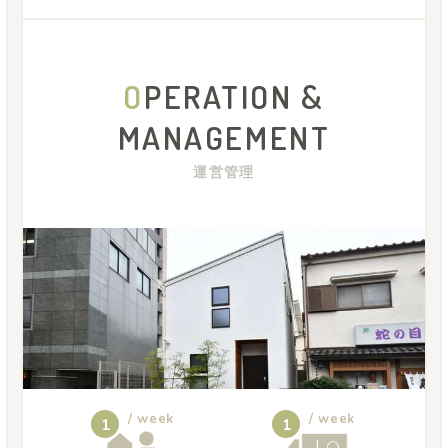
O
PERATION &
MANAGEMENT
運営管理
/ week
/ week
1
1