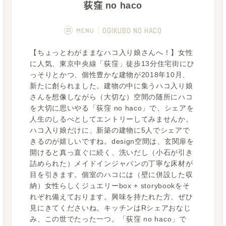
荻窪 no haco
MENU
OGIKUBO NO HACO
【ちょっとわがままなハコ入り娘さんへ！】女性
概要
画像一覧
に人気、東京中央線「荻窪」徒歩13分住宅街にひ
っそりとかつ、個性豊かな建物が2018年10月、
空室状況
運営者
新たに創られました。建物の中に集うハコ入り娘
さんを想像しながら（大切な）空間の随所にハコ
フカボリ記事
Q&A
を大切に思いやる「荻窪 no haco」で、シェアを
人生のしるべとしてエントリーしてみませんか。
ハコ入り娘だけに、新築の建物に5人でシェアで
きるのが嬉しいですね。design空間は、玄関扉を
開けると真っ直ぐに続く、洗いだし（小石が引き
詰められた）メイドインジャパンの丁寧な床材が
目を引きます。個室のハコには（壁に併設した収
納）女性らしくジュエリーbox + storybookをそ
れぞれ備えております。興味を持たれた方、ぜひ
見にきてくださいね。キッチンはRシェアおなじ
み、この世でたった一つ。「荻窪 no haco」で