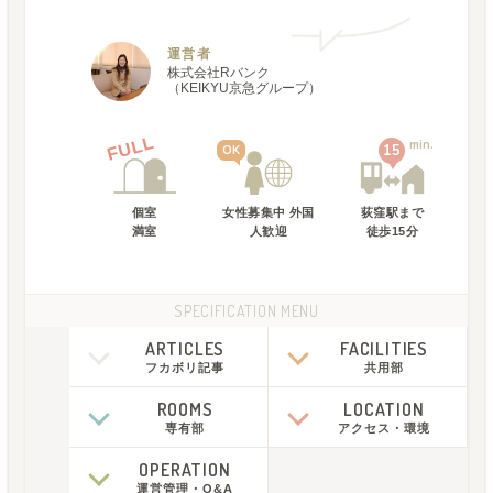
運営者
株式会社Rバンク
（KEIKYU京急グループ）
FULL
min.
15
OK
個室
女性募集中 外国
荻窪駅
まで
満室
人歓迎
徒歩
15
分
SPECIFICATION MENU
ARTICLES
FACILITIES
フカボリ記事
共用部
ROOMS
LOCATION
専有部
アクセス
・
環境
OPERATION
運営管理
・
Q&A