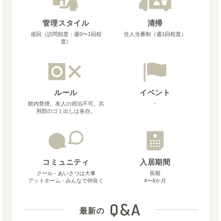
管理スタイル
清掃
巡回（訪問頻度：週0〜1回程
住人当番制（週1回程度）
度）
ルール
イベント
館内禁煙。友人の宿泊不可。共
-
用部のゴミ出しは各自。
コミュニティ
入居期間
クール - あいさつは大事
長期
アットホーム - みんなで仲良く
4〜6か月
Q&A
最新の