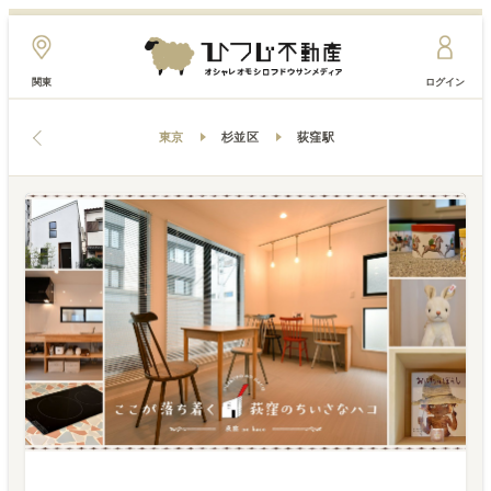
関東
ログイン
東京
杉並区
荻窪駅