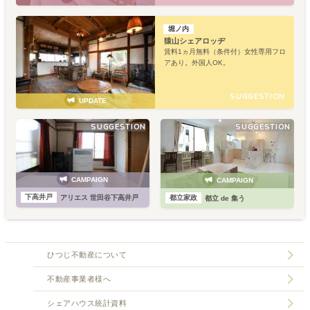
堀ノ内
猿山シェアロッヂ
賃料1ヵ月無料（条件付）女性専用フロ
アあり。外国人OK。
SUGGESTION
UPDATE
SUGGESTION
SUGGESTION
CAMPAIGN
CAMPAIGN
下高井戸
都立家政
アリエス 世田谷下高井戸
都立 de 集う
ひつじ不動産について
不動産事業者様へ
シェアハウス統計資料