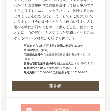
っかりと管理規約や契約書を遵守して頂く事がマス
トとなります。故に、シェアハウスに興味あるけれ
どちょっと心配な人にとって、とてもご好評頂いて
おります。社会の多様性とともに自由に住まい方を
選べる時代が日本にもやって参りました。住まいと
ともに、心の豊かさも大切にした空間づくりをこれ
からもRバンクは進歩し続けて参ります。
所在地
東京都杉並区上荻2
建物の建築年
2018
年
取引様態
媒介(仲介)
宅建業免許番号
宅地建物取引業者 東京都知事（4） 第
88663号
賃貸住宅管理業者登録番号
国土交通大臣（2）第001718号
事業所の所在地
東京都目黒区上目黒2-6-11
最終更新日
2026-08-03
次回更新予定日
2026-08-17
運営者
お問合せ