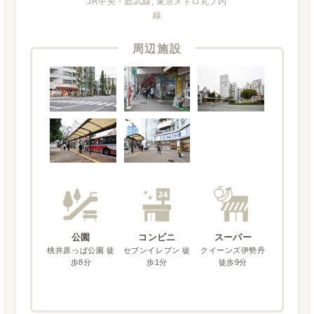
JR中央・総武線, 東京メトロ丸ノ内
線
周辺施設
公園
コンビニ
スーパー
桃井原っぱ公園 徒
セブンイレブン 徒
クイーンズ伊勢丹
歩8分
歩1分
徒歩9分