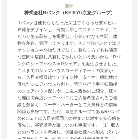
運営
株式会社Rバンク（KEIKYU京急グループ）
Rバンクは使わなくなった又は古くなった寮やビル、
戸建をデザインし、有効活用してコミュニティ、こ
だわりある暮らしを提案し、心豊かになる空間、建
物を創造、管理しております。そこでRバンクではフ
ァッションや小物だけでなく、暮らし方でもお洒落
な空間を堪能し共有して欲しいという想いから「Rバ
ンクのシェアハウス＝Rシェア」を誕生させました。
これまでのシェアハウスコーディネートの実績か
ら、入居者様目線でデザイン性、安全性、機能性に
優れたシェアハウスを創り、管理を行う事で転勤後
のシェアハウス探しや、ご友人親族のご紹介、様々
な理由で再度シェアハウスにご入居希望されるご相
談も数多く、コーディネーターとご入居様との信頼
関係も良好です。ただ、京急グループであるRバンク
のRシェアは入居者様同士の住まいに対する安心感を
優先し、審査基準が厳しいのも事実です。（1）収入
とのバランスを考慮し、保証会社様への加入（2）シ
ェアだからこそ、他の人への心配りが出来る等、し