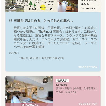
三鷹台ではじめる、とっておきの暮らし
最寄りは京王井の頭線・三鷹台駅。井の頭公園からも程近い
穏やかな環境に「TheFinest 三鷹台」はあります。二棟から
なる建物には、豊富な共有スペース。ラウンジで食事や映画
鑑賞を楽しんだり、ハンモックでお昼寝。カフェスペースの
カウンターに腰掛けて、ゆったりコーヒーを飲む。ワークス
ペースでは仕事や勉強
DETAIL :
三鷹台 徒歩2分 他
男性 女性 外国人歓迎
SUGGESTION
駒沢大学
Komacro
賃料1ヵ月無料（条件付）女性専用フロ
アあり。外国人OK。
SUGGESTION
CAMPAIGN