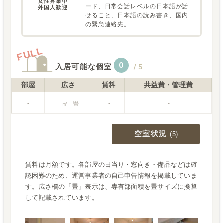
女性募集中

ード、日常会話レベルの日本語が話
外国人歓迎
せること、日本語の読み書き、国内
の緊急連絡先。
FULL
0
入居可能な個室
/
5
部屋
広さ
賃料
共益費・管理費
-
-
-
- ㎡ - 畳
空室状況
(
5
)
賃料は月額です。各部屋の日当り・窓向き・備品などは確
認困難のため、運営事業者の自己申告情報を掲載していま
す。広さ欄の「畳」表示は、専有部面積を畳サイズに換算
して記載されています。