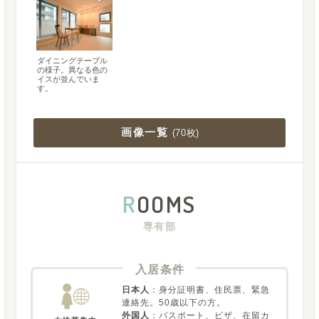
ダイニングテーブル
の様子。異なる色の
イスが並んでいま
す。
画像一覧
(
70枚
)
R
OOMS
専有部
入居条件
日本人
：
身分証明書、住民票、緊急
連絡先。50歳以下の方。
外国人
：
パスポート、ビザ、在留カ