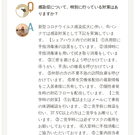
感染症について、特別に行っている対策はあ
りますか？
新型コロナウイルス感染拡大に伴い、Rバン
クでは感染対策として下記を実施していま
す。 【シェアハウス内での対策】 ①共用部に
手指消毒液の設置をしています。 ②清掃時に
手指消毒液を用いて拭き取り消毒をしていま
す。 ③三密を避けるよう呼びかけています。
④うがい、手洗いの徹底を呼びかけていま
す。 ⑤外部の方の不要不急の訪問自粛を呼び
かけています。 ⑥厚生労働省配信の最新情報
をご入居者様に共有しています。 ⑦陽性者発
生時の対応フローを配信しています。 【ご見
学時の対策】 ①お電話またはメールにて事前
の体調確認を行います。 ②ご見学前に検温を
行い、37.5℃以上の方はご見学をお断りして
います。 ③ご見学時には必ずマスクの着用を
お願いしております。 ④入室時に手指消毒に
ご協力いただいております。 ⑤ご案内担当者