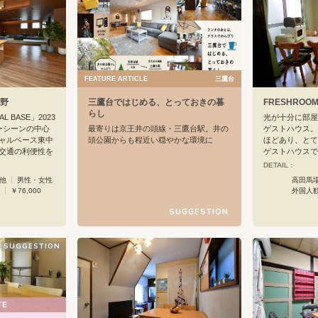
FEATURE ARTICLE
三鷹台
中野
三鷹台ではじめる、とっておきの暮
FRESHROO
らし
L BASE」2023
光が十分に部屋
ーシーンの中心
最寄りは京王井の頭線・三鷹台駅。井の
ゲストハウス。
ャルベース東中
頭公園からも程近い穏やかな環境に
ほどあり、とて
交通の利便性を
「TheFinest 三鷹台」はあります。二棟
ゲストハウスで
としながら、仕
からなる建物には、豊富な共有スペー
く、ゴチャゴチ
DETAIL :
生活する。多様
ス。ラウンジで食事や映画鑑賞を楽しん
ゆったり作って
 他
男性・女性
高田馬場
らしは、豊富な
だり、ハンモックでお昼寝。カフェスペ
ーオープンなの
￥76,000
外国人
発信する場でも
ースのカウンターに腰掛けて、ゆったり
よりリッチに、
コーヒーを飲む。ワークスペースでは仕
SUGGESTION
毎日にしてくれ
事や勉強
SUGGESTION
TE