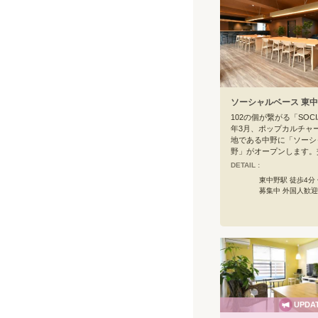
ソーシャルベース 東
102の個が繋がる「SOCIA
年3月、ポップカルチャ
地である中野に「ソーシ
野」がオープンします。
生かし、東中野をベース
DETAIL :
事も遊びもアクティブに
東中野駅 徒歩4分
な価値観から生まれる暮
募集中 外国人歓迎
カルチャーコンテンツを
あり、あなたの暮らしを
そして新たな発見のある
るはず。
UPDA