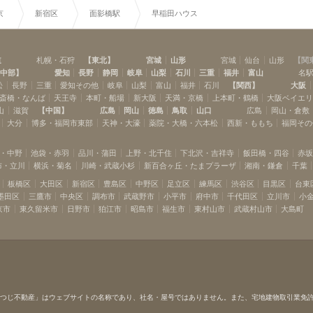
京
新宿区
面影橋駅
早稲田ハウス
道
札幌・石狩
【
東北
】
宮城
山形
宮城
仙台
山形
【
関
中部
】
愛知
長野
静岡
岐阜
山梨
石川
三重
福井
富山
名
松
長野
三重
愛知その他
岐阜
山梨
富山
福井
石川
【
関西
】
大阪
斎橋・なんば
天王寺
本町・船場
新大阪
天満・京橋
上本町・鶴橋
大阪ベイエ
山
滋賀
【
中国
】
広島
岡山
徳島
鳥取
山口
広島
岡山・倉敷
大分
博多・福岡市東部
天神・大濠
薬院・大橋・六本松
西新・ももち
福岡その
・中野
池袋・赤羽
品川・蒲田
上野・北千住
下北沢・吉祥寺
飯田橋・四谷
赤
布・立川
横浜・菊名
川崎・武蔵小杉
新百合ヶ丘・たまプラーザ
湘南・鎌倉
千葉
板橋区
大田区
新宿区
豊島区
中野区
足立区
練馬区
渋谷区
目黒区
台東
墨田区
三鷹市
中央区
調布市
武蔵野市
小平市
府中市
千代田区
立川市
小
京市
東久留米市
日野市
狛江市
昭島市
福生市
東村山市
武蔵村山市
大島町
ひつじ不動産」はウェブサイトの名称であり、社名・屋号ではありません。また、宅地建物取引業免