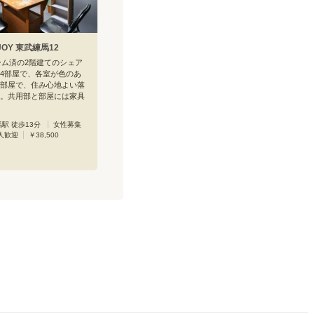
OY 東武練馬12
ォーム済の2階建てのシェア
4部屋で、各室が色のあ
部屋で、住み心地よい落
。共用部と部屋には家具
ており、敷金礼金保証金
費用の心配も無く、経済
駅 徒歩13分
女性募集
適なシェアハウス。ここ
人歓迎
￥38,500
、治安が良く住みやすい
学と東武練馬駅の中間に
んにも最適な地域。徒歩
ーパーイオン、コンビニが
大手外食チェーン店が数
桜並木の緑道は、スポー
のお花見が楽しめます。