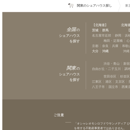
関東のシェアハウス探し
東
【
北海道
】
北海
全国
の
茨城
群馬
【
シェアハウス
名古屋市近郊
静岡
浜
梅田・淀屋橋
心
を探す
京都
奈良
兵庫
和歌
大分
沖縄
沖縄
渋谷・青山
新宿
関東
の
自由が丘・二子玉川
調
シェアハウス
世田谷区
杉並区
を探す
江東区
港区
文京区
八王子市
国立市
西東
ご注意
「オシャレオモシロフドウサンメディア 
を有する不動産事業者ではありません。