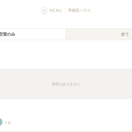
MENU
早稲田ハウス
画像一覧
空室のみ
全て
Q&A
個室
はありません
/
0