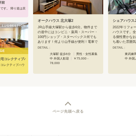
役所前
です。 帰り道は庶
オークハウス 北大塚2
シェアハウスJ
SUGGESTION
JR山手線大塚駅から徒歩6分。物件まで
2022年リフ
の道中にはコンビニ・薬局・スーパー・
ハウスです。全
100円ショップ・スターバックス何でも
る個性豊かなお
あります！何より山手線が便利！電車で
ち着いた雰囲気
池袋まで4分、新宿・渋谷・秋葉原まで
と家電が充実し
DETAIL :
DETAIL :
GE
乗り換えなし！物件もアットホームで落
一切なし、初期
大塚駅 徒歩6分
男性・女性募集
東武練馬
ち着く空間です。都心で駅近 生活のし
的にも安心で快
中 外国人歓迎
￥75,000 -
中 外国
住宅コレクティブハウス
やすい物件をお探しの方はぜひ一度見に
は静かな住宅街
78,000
ひコレクティブハウ
来てください！！
町。大東文化大
位置し、学生さ
10分圏内にス
あり、駅前には
多くあります。
ツ、お散歩、桜
ページ先頭へ戻る