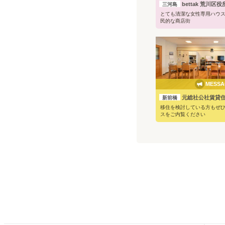
bettak 荒川区
三河島
とても清潔な女性専用ハウス
民的な商店街
MESSA
元総社公社賃貸
新前橋
移住を検討している方もぜ
スをご内覧ください