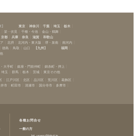
東
】
東京
神奈川
千葉
埼玉
栃木
駅
栄・伏見
千種・今池
金山・鶴舞
京都
兵庫
奈良
滋賀
和歌山
リア
北摂
北河内・東大阪
堺・泉南
南河内
徳島
鳥取
山口
【
九州
】
福岡
他
坂・大手町
銀座・門前仲町
錦糸町・押上
埼玉
群馬
栃木
茨城
東京その他
区
江戸川区
北区
品川区
荒川区
葛飾区
金井市
町田市
清瀬市
国分寺市
多摩市
各種お問合せ
一般の方
許
htj_users@hituji.jp