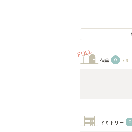
概要
運営者
FULL
0
個室
/
6
0
ドミトリー