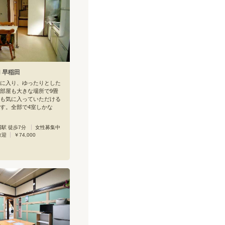
M 早稲田
に入り、ゆったりとした
部屋も大きな場所で9畳
も気に入っていただける
す。全部で4室しかな
ャもせず、自分の時間も
いただけます。全てニュ
駅 徒歩7分
女性募集中
で、とても綺麗です。
歓迎
￥74,000