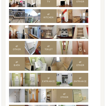
TV
OTHER
4
F
KITCHEN
4
F
4
F
OTHER
TOILET
4
F
4
F
BATH
OTHER
1
F
4
F
ENTRANCE
ENTRANCE
4
F
OTHER