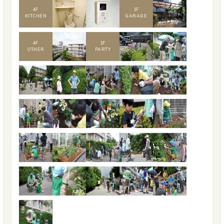
4
F
1
F
KITCHEN
GARAGE
4
F
1
F
OTHER
PARTY