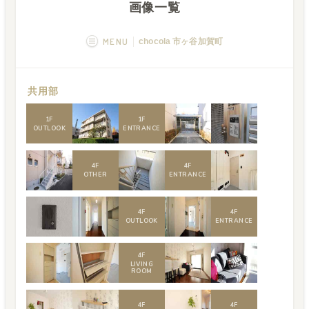
画像一覧
MENU
chocola 市ヶ谷加賀町
概要
画像一覧
共用部
空室状況
運営者
1
F
1
F
OUTLOOK
ENTRANCE
フカボリ記事
Q&A
4
F
4
F
OTHER
ENTRANCE
4
F
4
F
OUTLOOK
ENTRANCE
4
F
LIVING
ROOM
4
F
4
F