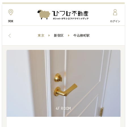
関東
ログイン
東京
新宿区
牛込柳町駅
1F ENVIRONMENT
1F ENVIRONMENT
1F ENVIRONMENT
5F LIVINGROOM
4F LIVINGROOM
4F KITCHEN
1F PARTY
5F ROOM
4F ROOM
4F ROOM