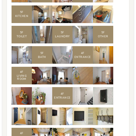
5
F
KITCHEN
5
F
5
F
5
F
TOILET
LAUNDRY
OTHER
5
F
4
F
BATH
ENTRANCE
4
F
LIVING
ROOM
4
F
ENTRANCE
4
F