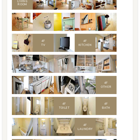
LIVING
ROOM
4
F
4
F
TV
KITCHEN
4
F
OTHER
4
F
4
F
TOILET
BATH
4
F
LAUNDRY