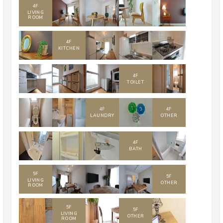
4
F
LIVING
ROOM
4
F
KITCHEN
4
F
TOILET
4
F
4
F
LAUNDRY
OTHER
4
F
BATH
5
F
5
F
LIVING
OTHER
ROOM
5
F
5
F
LIVING
OTHER
ROOM