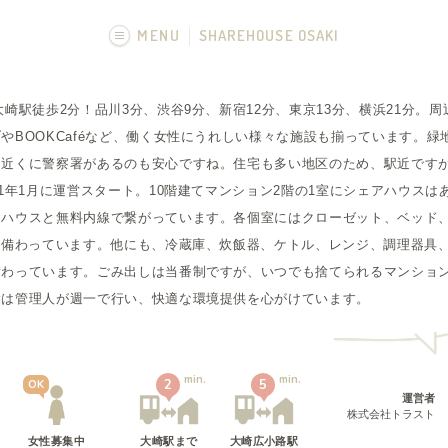
MENU
SHAREHOUSE OSAKI
画像一覧
大崎駅徒歩2分！品川3分、渋谷9分、新宿12分、東京13分、横浜21分。
やBOOKCaféなど、働く女性にうれしい様々な施設も揃っています。
。近くに警察署があるのも安心ですね。住宅も多い地区のため、駅近です
11年1月に運営スタート。10階建てマンション2階の1室にシェアハウスは
アハウスと無料内線で繋がっています。各個室にはクローゼット、ベッド
が備わっています。他にも、冷蔵庫、炊飯器、ケトル、レンジ、調理器具、
備わっています。ごみ出しは当番制ですが、いつでも捨てられるマンショ
除は管理人が週一で行い、快適な環境提供を心がけています。
min.
min.
2
5
OK
運営者
株式会社トラスト
女性募集中
大崎駅
まで
大崎広小路駅