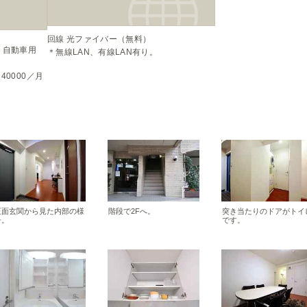
回線 光ファイバー（無料）

自動車用 
＊無線LAN、有線LAN有り。
40000／月
正面玄関から見た内部の様
階段で2Fへ。
突き当たりのドアがトイ
子。
です。