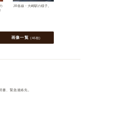
の
JR各線・大崎駅の様子。
台
画像一覧
(
46枚
)
明書、緊急連絡先。