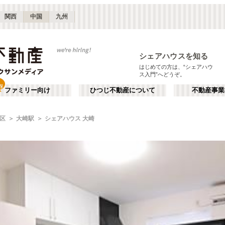
関西
中国
九州
シェアハウスを知る
はじめての方は、“シェアハウ
ス入門”へどうぞ。
ファミリー向け
ひつじ不動産について
不動産事業
区
大崎駅
シェアハウス 大崎