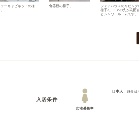
ミラーキャビネットの様
食器棚の様子。
シェアハウスのリビング
子。
様子3。ドアの先が洗面
とシャワールームです。
日本人
：
身分証
入居条件
女性募集中