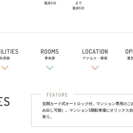
徒歩
2
分
まで
徒歩
5
分
ILITIES
ROOMS
LOCATION
OP
共用部
専有部
アクセス・環境
運
FEATURE
ES
玄関カード式オートロック付。マンション専用のごみ
み出し可能）。マンション1階駐車場にオリックス
有り。