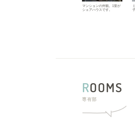
マンションの外観。1室が
シェアハウスです。
R
OOMS
専有部