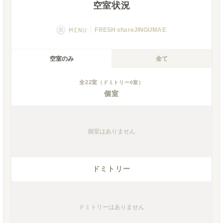
空室状況
MENU
FRESH shareJINGUMAE
概要
画像一覧
空室のみ
全て
空室状況
運営者
全
22
室
（ドミトリー
0
室）
個室
フカボリ記事
個室
はありません
ドミトリー
ドミトリー
はありません