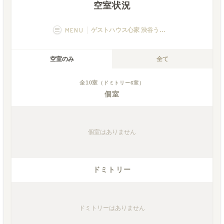
空室状況
MENU
ゲストハウス心家 渋谷うすき
概要
画像一覧
空室のみ
全て
空室状況
運営者
全
10
室
（ドミトリー
6
室）
個室
個室
はありません
ドミトリー
ドミトリー
はありません