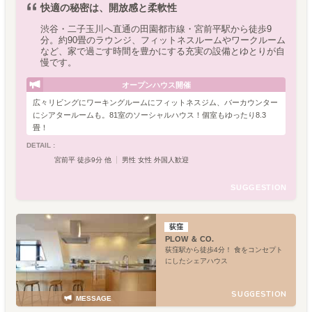
快適の秘密は、開放感と柔軟性
渋谷・二子玉川へ直通の田園都市線・宮前平駅から徒歩9
分。約90畳のラウンジ、フィットネスルームやワークルーム
など、家で過ごす時間を豊かにする充実の設備とゆとりが自
慢です。
オープンハウス開催
広々リビングにワーキングルームにフィットネスジム、バーカウンター
にシアタールームも。81室のソーシャルハウス！個室もゆったり8.3
畳！
DETAIL :
宮前平 徒歩9分 他
男性 女性 外国人歓迎
SUGGESTION
荻窪
PLOW ＆ CO.
荻窪駅から徒歩4分！ 食をコンセプト
にしたシェアハウス
SUGGESTION
MESSAGE