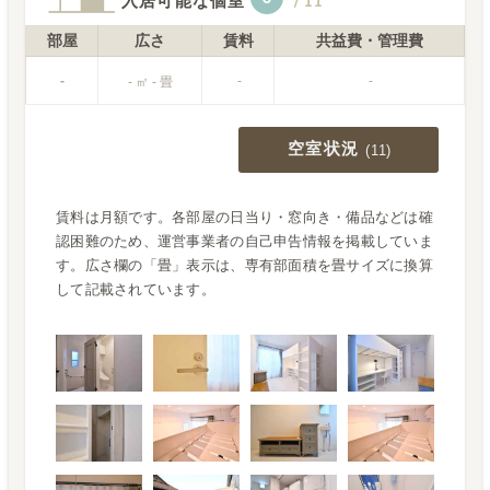
入居可能な個室
/
11
部屋
広さ
賃料
共益費・管理費
-
-
-
- ㎡ - 畳
空室状況
(
11
)
賃料は月額です。各部屋の日当り・窓向き・備品などは確
認困難のため、運営事業者の自己申告情報を掲載していま
す。広さ欄の「畳」表示は、専有部面積を畳サイズに換算
して記載されています。