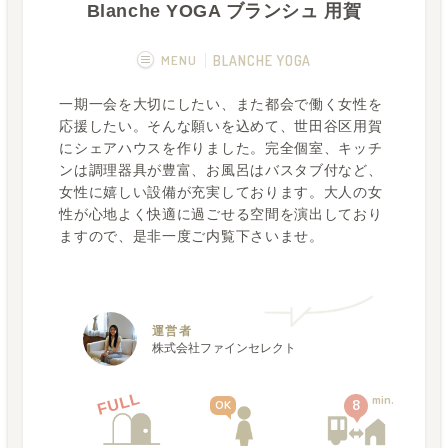
Blanche YOGA ブランシュ 用賀
MENU
BLANCHE YOGA
一期一会を大切にしたい、また都会で働く女性を
概要
画像一覧
応援したい。そんな願いを込めて、世田谷区用賀
にシェアハウスを作りました。完全個室、キッチ
空室状況
運営者
ンは調理器具が豊富、お風呂はバスタブ付など、
女性に嬉しい設備が充実しております。大人の女
フカボリ記事
性が心地よく快適に過ごせる空間を演出しており
ますので、是非一度ご内覧下さいませ。
運営者
株式会社ファインセレクト
FULL
min.
8
OK