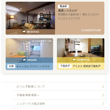
黄金町
横濱ノスタルヂ
荻窪駅から徒歩4分！ 食をコンセプト
にしたシェアハウス
SUGGESTION
MESSAGE
SUGGESTION
CAMPAIGN
UPDATE
下高井戸
白楽
アリエス 世田谷下高井戸
キャッスル ブリアン ハクラク
ひつじ不動産について
不動産事業者様へ
シェアハウス統計資料