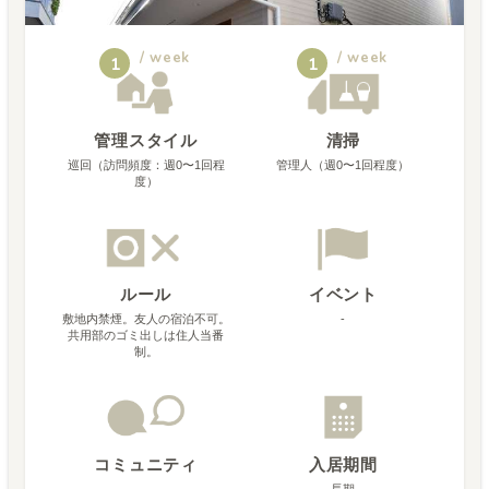
/ week
/ week
1
1
管理スタイル
清掃
巡回（訪問頻度：週0〜1回程
管理人（週0〜1回程度）
度）
ルール
イベント
敷地内禁煙。友人の宿泊不可。
-
共用部のゴミ出しは住人当番
制。
コミュニティ
入居期間
-
長期