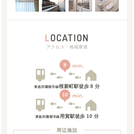
L
OCATION
アクセス・地域環境
8
min.
桜新町駅
徒歩
8
分
東急田園都市線
10
min.
用賀駅
徒歩
10
分
東急田園都市線
周辺施設