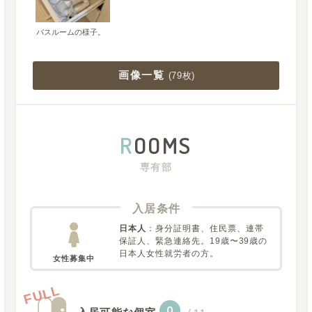
バスルームの様子。
画像一覧
(
79枚
)
R
OOMS
専有部
入居条件
日本人
：
身分証明書、住民票、連帯
保証人、緊急連絡先。19歳〜39歳の
日本人女性就労者の方。
女性募集中
FULL
0