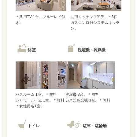
＊共用TV 1台。ブルーレイ付
共用キッチン 1箇所。＊3口
き。
ガスコンロ付システムキッチ
ン。
浴室
洗濯機・乾燥機
バスルーム 1室。＊無料

洗濯機 3台。＊無料

シャワールーム 1室。＊無料

＊女性用各1室。
トイレ
駐車・駐輪場