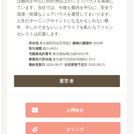
は都内を中心に50か所以上のシェアハウスを展開し
ています。当社では、今後も都内を中心に、安全で
清潔・快適なシェアハウスを運営してまいります。
人生のターニングポイントになるかもしれない数
年、今しかできないシェアライフを私たちファイン
セレクトは応援します。
所在地
東京都世田谷区用賀2
建物の建築年
2016
年
取引様態
媒介(仲介)
宅建業免許番号
東京都知事(2)第93317号
事業所の所在地
東京都千代田区内神田2-15-9
最終更新日
2026-08-07
次回更新予定日
2026-08-21
運営者
お問合せ
クリップ