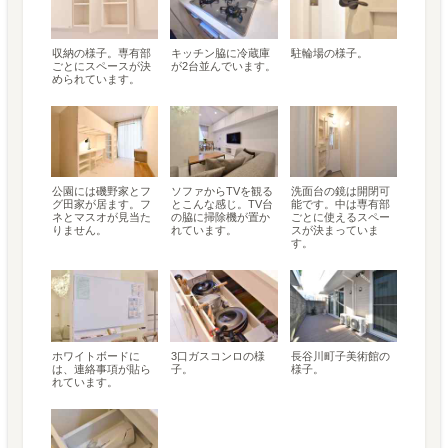
収納の様子。専有部
キッチン脇に冷蔵庫
駐輪場の様子。
ごとにスペースが決
が2台並んでいます。
められています。
公園には磯野家とフ
ソファからTVを観る
洗面台の鏡は開閉可
グ田家が居ます。フ
とこんな感じ。TV台
能です。中は専有部
ネとマスオが見当た
の脇に掃除機が置か
ごとに使えるスペー
りません。
れています。
スが決まっていま
す。
ホワイトボードに
3口ガスコンロの様
長谷川町子美術館の
は、連絡事項が貼ら
子。
様子。
れています。