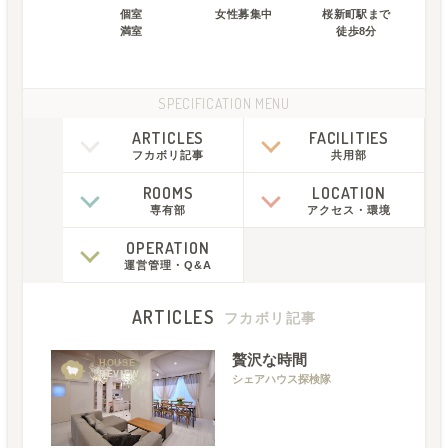
個室
女性募集中
桜新町駅
まで
満室
徒歩
8
分
SPECIFICATION MENU
ARTICLES
FACILITIES
フカボリ記事
共用部
ROOMS
LOCATION
専有部
アクセス
・
環境
OPERATION
運営管理
・
Q&A
ARTICLES
フカボリ記事
贅沢な時間
HOUSE
REVIEW
シェアハウス探検隊