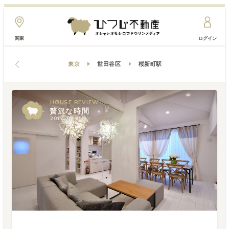
関東
ログイン
東京
世田谷区
桜新町駅
HOUSE
HOUSE
REVIEW
REVIEW
贅沢な時間
贅沢な時間
2017-05-15
2017-05-15