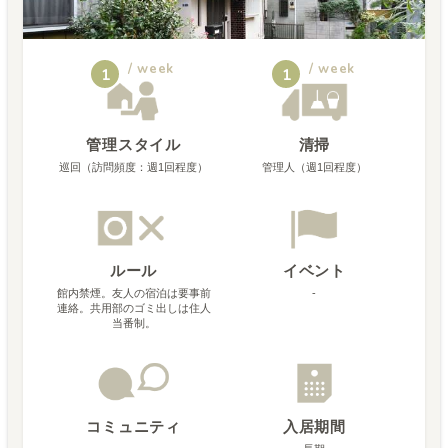
/ week
/ week
1
1
管理スタイル
清掃
巡回（訪問頻度：週1回程度）
管理人（週1回程度）
ルール
イベント
館内禁煙。友人の宿泊は要事前
-
連絡。共用部のゴミ出しは住人
当番制。
コミュニティ
入居期間