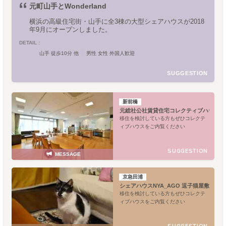
元町山手とWonderland
横浜の高級住宅街・山手に全3棟の大型シェアハウスが2018
年9月にオープンしました。
DETAIL :
山手 徒歩10分 他
男性 女性 外国人歓迎
SUGGESTION
新前橋
元総社公社賃貸住宅コレクティブハウス
移住を検討している方もぜひコレクテ
ィブハウスをご内覧ください
SUGGESTION
MESSAGE
京急田浦
シェアハウスNYA_AGO 逗子猫屋敷
移住を検討している方もぜひコレクテ
ィブハウスをご内覧ください