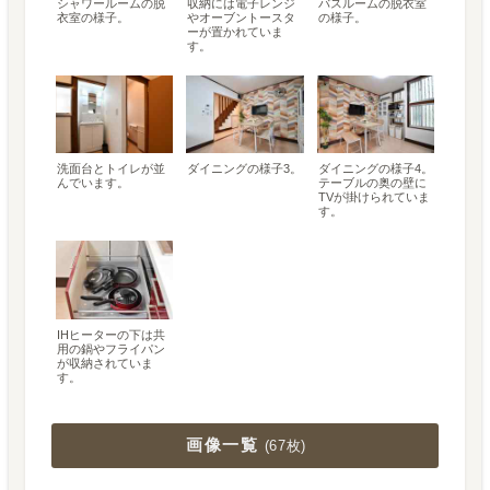
シャワールームの脱
収納には電子レンジ
バスルームの脱衣室
衣室の様子。
やオーブントースタ
の様子。
ーが置かれていま
す。
洗面台とトイレが並
ダイニングの様子3。
ダイニングの様子4。
んでいます。
テーブルの奥の壁に
TVが掛けられていま
す。
IHヒーターの下は共
用の鍋やフライパン
が収納されていま
す。
画像一覧
(
67枚
)