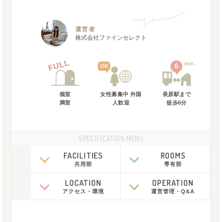
運営者
株式会社ファインセレクト
FULL
min.
6
OK
個室
女性募集中 外国
長原駅
まで
満室
人歓迎
徒歩
6
分
SPECIFICATION MENU
FACILITIES
ROOMS
共用部
専有部
LOCATION
OPERATION
アクセス
・
環境
運営管理
・
Q&A