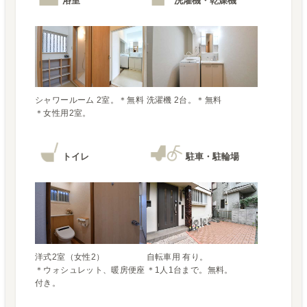
浴室
洗濯機・乾燥機
シャワールーム 2室。＊無料

＊女性用2室。
トイレ
駐車・駐輪場
洋式2室（女性2）

自転車用 有り。

＊ウォシュレット、暖房便座
＊1人1台まで。無料。
付き。