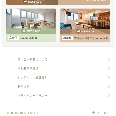
SUGGESTION
MESSAGE
MESSAGE
MESSAGE
立会川
梅屋敷
i come 品川南
プライムコネクト kamata 北
ひつじ不動産について
不動産事業者様へ
シェアハウス統計資料
利用規約
プライバシーポリシー
© HITUJI REAL ESTATE
PAGE UP