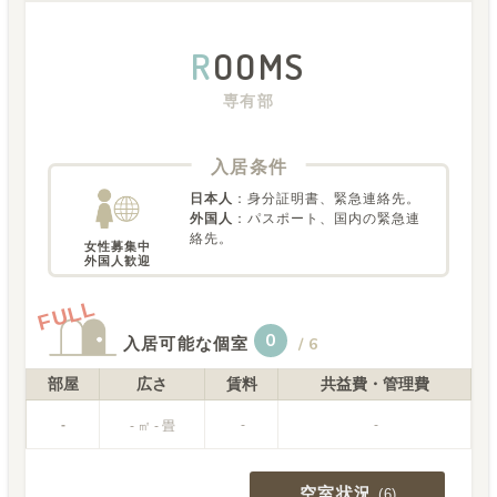
R
OOMS
専有部
入居条件
日本人
：
身分証明書、緊急連絡先。
外国人
：
パスポート、国内の緊急連
絡先。
女性募集中

外国人歓迎
FULL
0
入居可能な個室
/
6
部屋
広さ
賃料
共益費・管理費
-
-
-
- ㎡ - 畳
空室状況
(
6
)