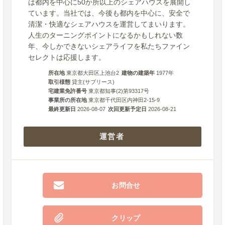
は都内を中心に50か所以上のシェアハウスを展開し
ています。当社では、今後も都内を中心に、安全で
清潔・快適なシェアハウスを運営してまいります。
人生のターニングポイントになるかもしれない数
年、今しかできないシェアライフを私たちファイン
セレクトは応援します。
所在地
東京都大田区上池台2
建物の建築年
1977
年
取引様態
貸主(サブリース)
宅建業免許番号
東京都知事(2)第93317号
事業所の所在地
東京都千代田区内神田2-15-9
最終更新日
2026-08-07
次回更新予定日
2026-08-21
運営者
お問合せ
クリップ