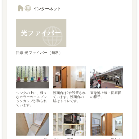
インターネット
光ファイバー
回線 光ファイバー（無料）
シンクの上に、様々
洗面台は2台設置され
東急池上線・長原駅
なカラーのエスプレ
ています。洗面台の
の様子。
ッソカップが飾られ
脇はトイレです。
ています。