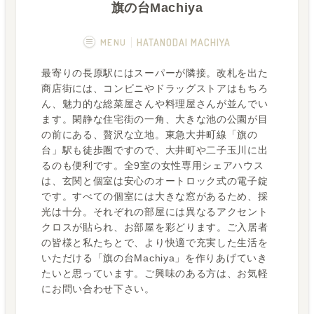
旗の台Machiya
MENU
HATANODAI MACHIYA
最寄りの長原駅にはスーパーが隣接。改札を出た
概要
画像一覧
商店街には、コンビニやドラッグストアはもちろ
ん、魅力的な総菜屋さんや料理屋さんが並んでい
空室状況
運営者
ます。閑静な住宅街の一角、大きな池の公園が目
の前にある、贅沢な立地。東急大井町線「旗の
台」駅も徒歩圏ですので、大井町や二子玉川に出
るのも便利です。全9室の女性専用シェアハウス
は、玄関と個室は安心のオートロック式の電子錠
です。すべての個室には大きな窓があるため、採
光は十分。それぞれの部屋には異なるアクセント
クロスが貼られ、お部屋を彩どります。ご入居者
の皆様と私たちとで、より快適で充実した生活を
いただける「旗の台Machiya」を作りあげていき
たいと思っています。ご興味のある方は、お気軽
にお問い合わせ下さい。