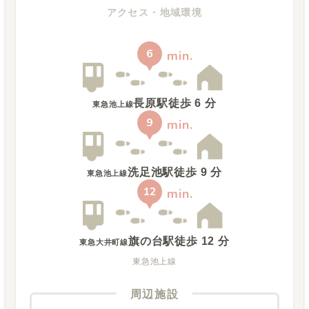
アクセス・地域環境
6
min.
長原駅
徒歩
6
分
東急池上線
9
min.
洗足池駅
徒歩
9
分
東急池上線
12
min.
旗の台駅
徒歩
12
分
東急大井町線
東急池上線
周辺施設