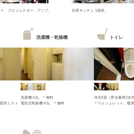
ーレイ、プロジェクター、アンプ。
共用キッチン 1箇所。
洗濯機・乾燥機
トイレ
洗濯機 4台。＊無料

洋式4室（男女兼用2女性
1箇所ミスト
電気式乾燥機 4台。＊無料
＊ウォシュレット、暖