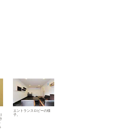
エントランスロビーの様
り
子。
さ
～
る