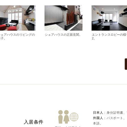
シェアハウスのリビングの
シェアハウスの正面玄関。
エントランスロビーの様
様子。
2。
日本人
：
身分証明書、
外国人
：
パスポート、
入居条件
本語。