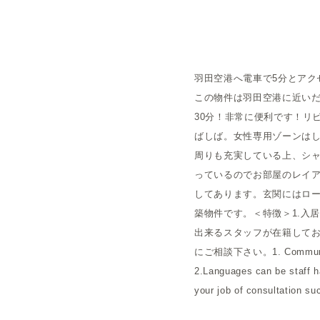
概要
羽田空港へ電車で5分とア
運営者
この物件は羽田空港に近いだ
30分！非常に便利です！リ
ばしば。女性専用ゾーンはし
周りも充実している上、シ
っているのでお部屋のレイ
してあります。玄関にはロ
築物件です。＜特徴＞1.入
出来るスタッフが在籍してお
にご相談下さい。1. Community for
2.Languages can be staff h
your job of consultation suc