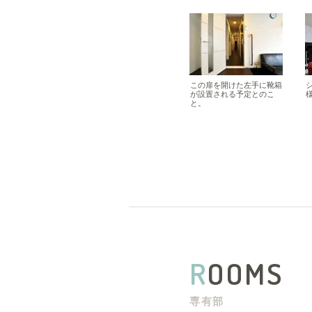
この扉を開けた左手に靴箱
が設置される予定とのこ
と。
R
OOMS
専有部