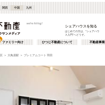
関西
中国
九州
シェアハウスを知る
はじめての方は、“シェアハウ
ス入門”へどうぞ。
ファミリー向け
ひつじ不動産について
不動産事業
区
大鳥居駅
プレミアムコート 羽田