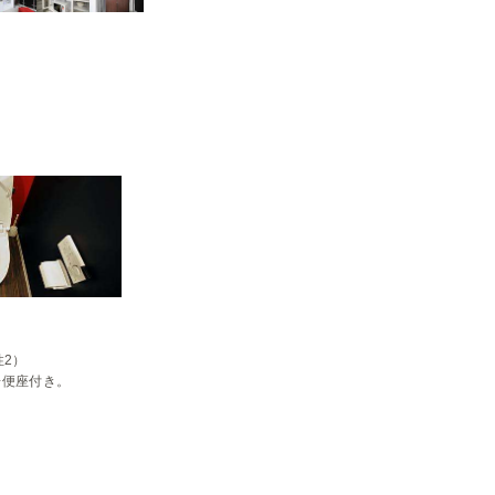
2）

房便座付き。