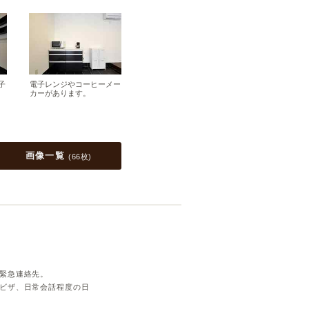
子
電子レンジやコーヒーメー
カーがあります。
画像一覧
(
66枚
)
緊急連絡先。
ビザ、日常会話程度の日