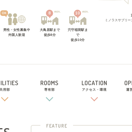
min.
min.
8
10
OK
ミノラスサブリー
男性・女性募集中
大鳥居駅
まで
穴守稲荷駅
ま
外国人歓迎
徒歩
8
分
で
徒歩
10
分
ILITIES
ROOMS
LOCATION
OP
共用部
専有部
アクセス・環境
運
FEATURE