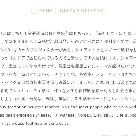
MENU
HANEDA SHAREHOUSE
画像一覧
クセスばっちり！空港関係のお仕事の方はもちろん、「旅行好き」にも嬉し
けではありません！京急空港線は品川へのアクセスにも便利なんです！品
ビングには大画面プロジェクターがあり、シェアメイトとスポーツ観戦を
っかりとドアで区切られているのでご安心して御入居頂けます。シャワー
ャワー室はミストサウナ付です。居室は各部屋ごとにテーマが設けられて
アウトを考えるのがわくわくしそうですね。各個室インターネットはもち
ードバイク専用の自転車置き場も設置いたしました。ご覧頂ければ必ず気
居者間でのコミュニティ形成、様々な人生や価値観を持った人と出会う事が
ります（中國・台湾語、韓語、英語）。3.生活サポート住まい・生活・
mation between tenants, you can meet people who ha ve a variety
as been enrolled (Chinese, Tai wanese, Korean, English) 3. Life suppo
h as, please feel free to contact us.