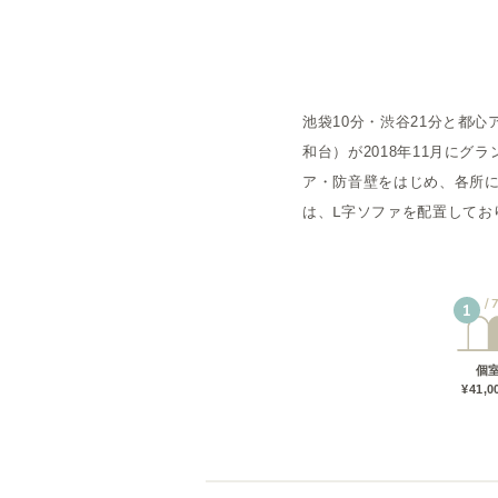
概要
池袋10分・渋谷21分と都心アク
運営者
和台）が2018年11月に
ア・防音壁をはじめ、各所
は、Ⅼ字ソファを配置してお
1
個
¥41,0