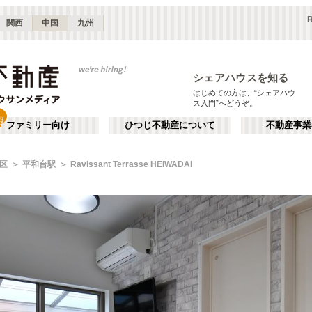
R
関西
中国
九州
シェアハウスを知る
はじめての方は、“シェアハウ
ス入門”へどうぞ。
ファミリー向け
ひつじ不動産について
不動産事業
区
平和台駅
Ravissant Terrasse HEIWADAI