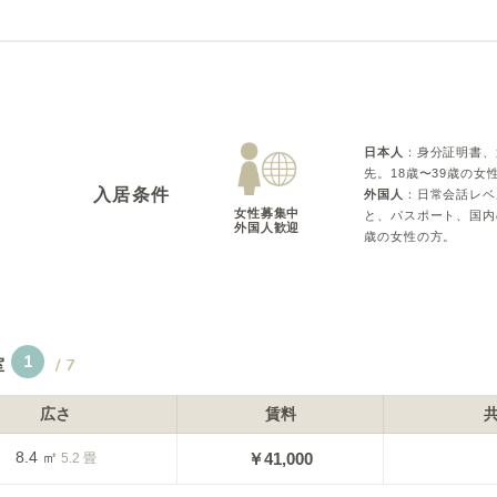
日本人
：
身分証明書、
先。18歳〜39歳の女
入居条件
外国人
：
日常会話レベ
女性募集中

と、パスポート、国内
外国人歓迎
歳の女性の方。
1
室
/
7
広さ
賃料
8.4
㎡
￥
41,000
5.2
畳