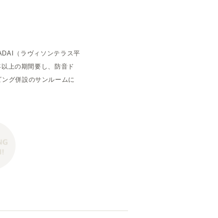
空室状況
IWADAI（ラヴィソンテラス平
年以上の期間要し、防音ド
ビング併設のサンルームに