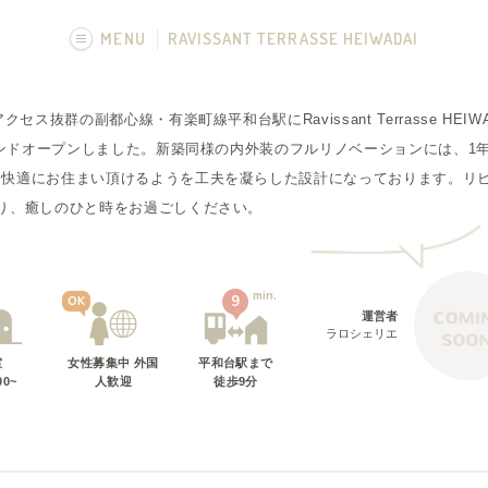
MENU
RAVISSANT TERRASSE HEIWADAI
画像一覧
セス抜群の副都心線・有楽町線平和台駅にRavissant Terrasse HE
グランドオープンしました。新築同様の内外装のフルリノベーションには、1
に快適にお住まい頂けるようを工夫を凝らした設計になっております。リ
り、癒しのひと時をお過ごしください。
min.
7
9
OK
運営者
ラロシェリエ
室
女性募集中 外国
平和台駅
まで
00~
人歓迎
徒歩
9
分