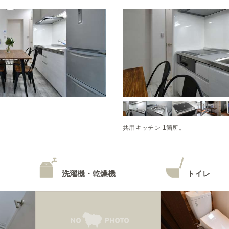
共用キッチン 1箇所。
洗濯機・乾燥機
トイレ