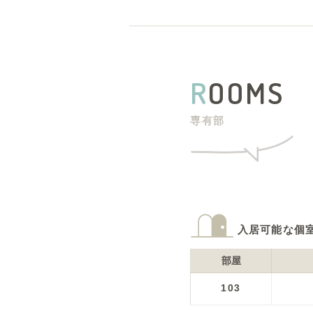
R
OOMS
専有部
入居可能な個
部屋
103