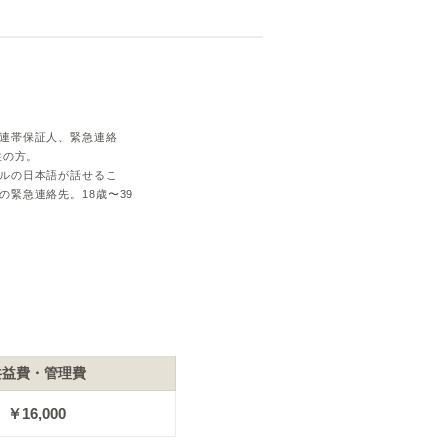
連帯保証人、緊急連絡
性の方。
ルの日本語が話せるこ
の緊急連絡先。18歳〜39
共益費・管理費
￥16,000