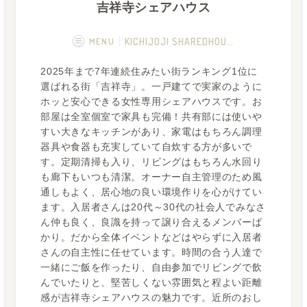
吉祥寺シェアハウス
MENU
KICHIJOJI SHAREDHOUSE
2025年まで7年連続住みたい街ランキング1位に
概要
画像一覧
選ばれる街「吉祥寺」。一戸建てで実家のように
ホッと安心できる女性専用シェアハウスです。お
空室状況
運営者
部屋は全室個室で家具も完備！共有部には使いや
すい大きなキッチンがあり、家電はもちろん調理
Q&A
器具や食器も充実していて自炊する方が多いで
す。定期清掃も入り、リビングはもちろん水回り
も廊下もいつも清潔。オーナー自主管理のため風
通しもよく、居心地の良い環境作りを心がけてい
ます。入居者さんは20代～30代の社会人でみなさ
ん仲も良く、良識を持って譲り合えるメンバーば
かり。だから全体イベントなどはやらずに入居者
さんの自主性に任せています。時間の合う人達で
一緒にご飯を作ったり、自由参加でリビングで飲
んでいたりと、堅苦しくない雰囲気と程よい距離
感が吉祥寺シェアハウスの魅力です。近所のおし