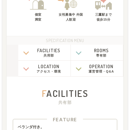
個室
女性募集中 外国
三鷹駅
まで
満室
人歓迎
徒歩
15
分
SPECIFICATION MENU
FACILITIES
ROOMS
共用部
専有部
LOCATION
OPERATION
アクセス
・
環境
運営管理
・
Q&A
F
ACILITIES
共有部
FEATURE
ベランダ付き。