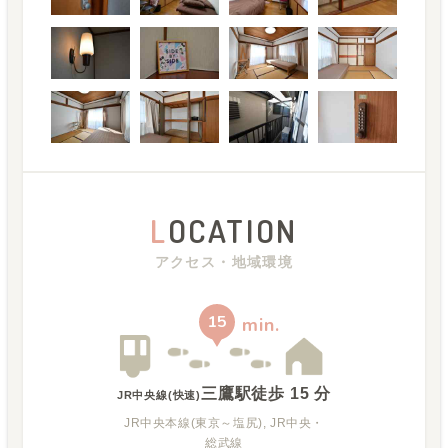
L
OCATION
アクセス・地域環境
15
min.
三鷹駅
徒歩
15
分
JR中央線(快速)
JR中央本線(東京～塩尻), JR中央・
総武線