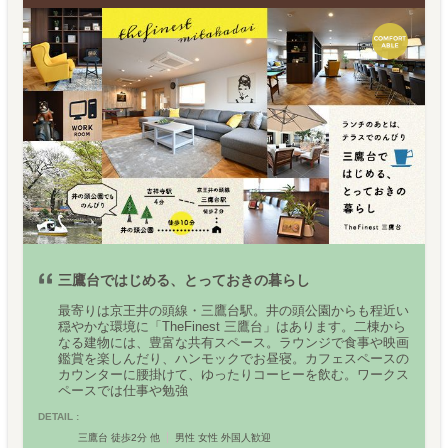
三鷹台ではじめる、とっておきの暮らし
最寄りは京王井の頭線・三鷹台駅。井の頭公園からも程近い
穏やかな環境に「TheFinest 三鷹台」はあります。二棟から
なる建物には、豊富な共有スペース。ラウンジで食事や映画
鑑賞を楽しんだり、ハンモックでお昼寝。カフェスペースの
カウンターに腰掛けて、ゆったりコーヒーを飲む。ワークス
ペースでは仕事や勉強
DETAIL :
三鷹台 徒歩2分 他
男性 女性 外国人歓迎