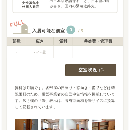
の日本語が話せること、日本語の読
女性募集中

み書き、国内の緊急連絡先。
外国人歓迎
FULL
0
入居可能な個室
/
5
部屋
広さ
賃料
共益費・管理費
-
-
-
- ㎡ - 畳
空室状況
(
5
)
賃料は月額です。各部屋の日当り・窓向き・備品などは確
認困難のため、運営事業者の自己申告情報を掲載していま
す。広さ欄の「畳」表示は、専有部面積を畳サイズに換算
して記載されています。