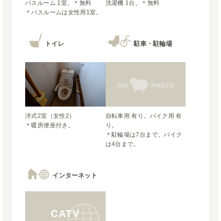
バスルーム 1室。＊無料

＊バスルームは女性用1室。
トイレ
駐車・駐輪場
洋式2室（女性2）

自転車用 有り。バイク用 有
＊暖房便座付き。
り。

＊駐輪場は7台まで。バイク
は4台まで。
インターネット
CATV