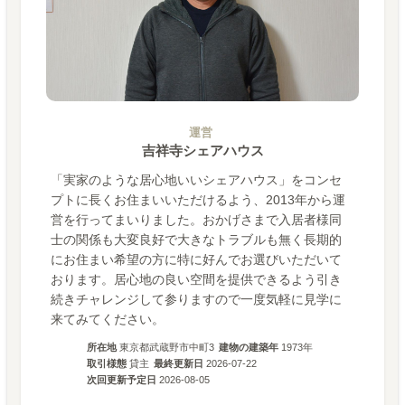
運営
吉祥寺シェアハウス
「実家のような居心地いいシェアハウス」をコンセ
プトに長くお住​​まいいただけるよう、2013年から運
営を行ってまいりました。おかげさまで入居者様同
士の関係も大変良好で大きなトラブルも無く長期的
にお住まい希望の方に特に好んでお選びいただいて
おります。居心地の良い空間を提供できるよう引き
続きチャレンジして参りますので一度気軽に見学に
来てみてください。
所在地
東京都武蔵野市中町3
建物の建築年
1973
年
取引様態
貸主
最終更新日
2026-07-22
次回更新予定日
2026-08-05