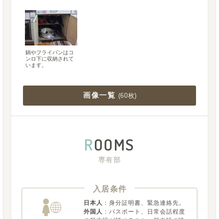
鍋やフライパンはコ
ンロ下に収納されて
います。
画像一覧
(
60枚
)
R
OOMS
専有部
入居条件
日本人
：
身分証明書、緊急連絡先。
外国人
：
パスポート、日常会話程度