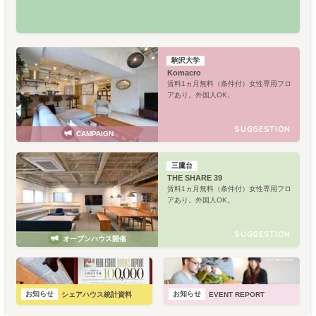
駒沢大学
Komacro
賃料1ヵ月無料（条件付）女性専用フロ
アあり。外国人OK。
SUGGESTION
CAMPAIGN
三鷹台
THE SHARE 39
賃料1ヵ月無料（条件付）女性専用フロ
アあり。外国人OK。
SUGGESTION
オープンハウス開催
お知らせ
お知らせ
シェアハウス統計資料
EVENT REPORT