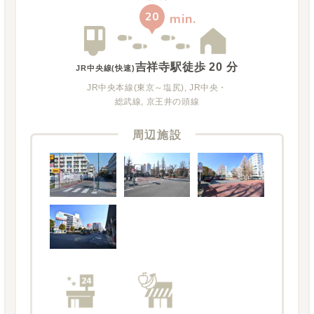
20
min.
吉祥寺駅
徒歩
20
分
JR中央線(快速)
JR中央本線(東京～塩尻), JR中央・
総武線, 京王井の頭線
周辺施設