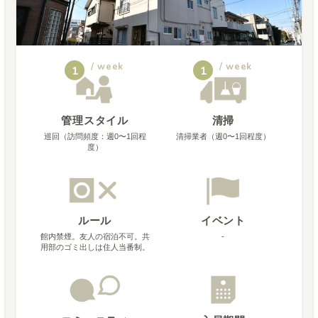
/ week
/ week
1
1
管理スタイル
清掃
巡回（訪問頻度：週0〜1回程
清掃業者（週0〜1回程度）
度）
ルール
イベント
館内禁煙。友人の宿泊不可。共
-
用部のゴミ出しは住人当番制。