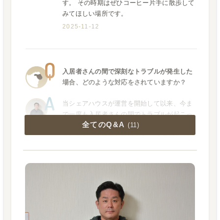
す。 その時期はぜひコーヒー片手に散歩して
みてほしい場所です。
2025-11-12
入居者さんの間で深刻なトラブルが発生した
場合、どのような対応をされていますか？
当シェアハウスが運営を開始して以来、今ま
で一度も入居者さんの間でトラブルが起こっ
全てのQ&A
たことがありません。 長期入居される方が非
(
11
)
常に多く、関係性も良好です。 大家自らで管
理しているので、何かトラブルが発生したと
きはすぐに駆けつけることができます。
2025-12-25