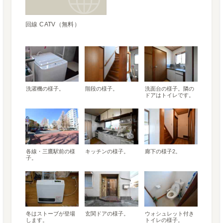
回線 CATV（無料）
洗濯機の様子。
階段の様子。
洗面台の様子。隣の
ドアはトイレです。
各線・三鷹駅前の様
キッチンの様子。
廊下の様子2。
子。
冬はストーブが登場
玄関ドアの様子。
ウォシュレット付き
します。
トイレの様子。