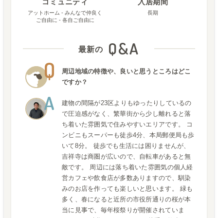
コミュニティ
入居期間
アットホーム - みんなで仲良く
長期
ご自由に - 各自ご自由に
Q&A
最新の
周辺地域の特徴や、良いと思うところはどこ
ですか？
建物の間隔が23区よりもゆったりしているの
で圧迫感がなく、繁華街から少し離れると落
ち着いた雰囲気で住みやすいエリアです。 コ
ンビニもスーパーも徒歩4分、本局郵便局も歩
いて8分。 徒歩でも生活には困りませんが、
吉祥寺は商圏が広いので、自転車があると無
敵です。 周辺には落ち着いた雰囲気の個人経
営カフェや飲食店が多数ありますので、馴染
みのお店を作っても楽しいと思います。 緑も
多く、春になると近所の市役所通りの桜が本
当に見事で、毎年桜祭りが開催されていま