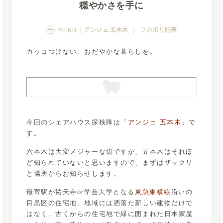
穏やかさを手に
MENU
アンジェ 五本木
フカボリ記事
カッコつけない、おだやかな暮らしを。
概要
画像一覧
空室状況
運営者
フカボリ記事
今回のシェアハウス探検隊は「
アンジェ 五本木
」で
す。
六本木は大変メジャーな街ですが、五本木はそれほ
ど知られていないと思いますので、まずはザックリ
と場所からお知らせします。
最寄駅が祐天寺or学芸大学となる
東急東横線
沿いの
目黒区の住宅地。地域には洒落た新しい建物だけで
はなく、古くからの住宅地で緑に囲まれた日本家屋