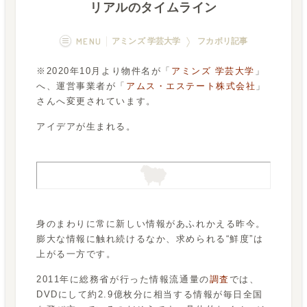
リアルのタイムライン
MENU
アミンズ 学芸大学
フカボリ記事
※2020年10月より物件名が「
アミンズ 学芸大学
」
概要
画像一覧
へ、運営事業者が「
アムス・エステート株式会社
」
さんへ変更されています。
空室状況
運営者
アイデアが生まれる。
フカボリ記事
身のまわりに常に新しい情報があふれかえる昨今。
膨大な情報に触れ続けるなか、求められる“鮮度”は
上がる一方です。
2011年に総務省が行った情報流通量の
調査
では、
DVDにして約2.9億枚分に相当する情報が毎日全国