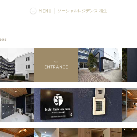
MENU
ソーシャルレジデンス 福生
画像一覧
eas
フカボリ記事
1
F
ENTRANCE