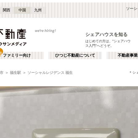
ソーシ
関西
中国
九州
シェアハウスを知る
はじめての方は、“シェアハウ
ス入門”へどうぞ。
ファミリー向け
ひつじ不動産について
不動産事業
＊シ
市
福生駅
ソーシャルレジデンス 福生