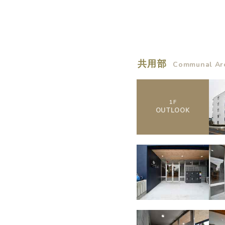
概要
共用部
Communal Ar
運営者
1
F
OUTLOOK