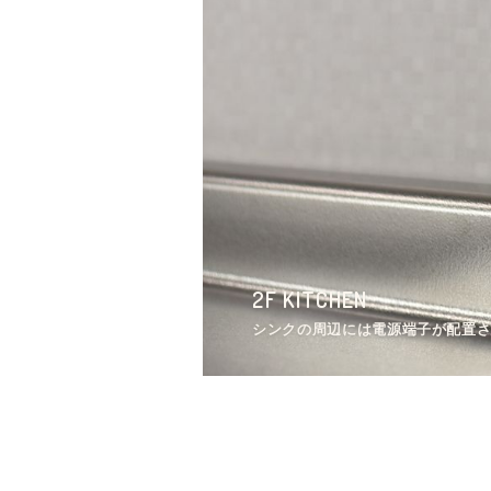
3F BATH
2F KITCHEN
2F LIVINGROOM
3F WASHSTAND
1F OUTLOOK
1F LIVINGROOM
5F ROOM
5F ROOM
3F BATH
2F KITCHEN
シャワールームの脱衣室の様子。
シンクの周辺には電源端子が配置
天井が高いです。
男性専用洗面室の様子。
シェアハウスの外観。
ラウンジの様子2。
2Fと5Fの専有部は全室、机と椅
収納の様子。（523号室）
シャワールームの脱衣室の様子。
シンクの周辺には電源端子が配置