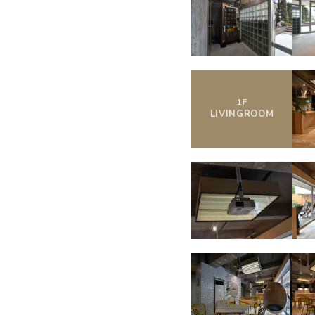
1
F
LIVING
ROOM