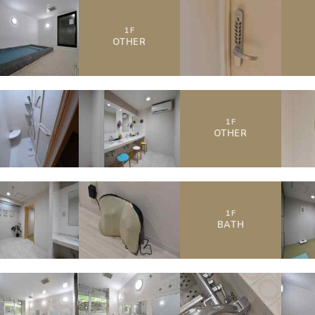
1
F
OTHER
1
F
OTHER
1
F
BATH