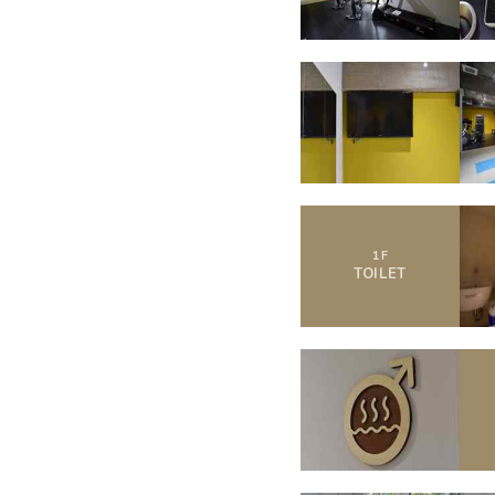
1
F
TOILET