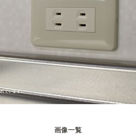
されています。
子が用意されています。掃出し窓からベランダへ出られます。（523号室）
されています。
画像一覧