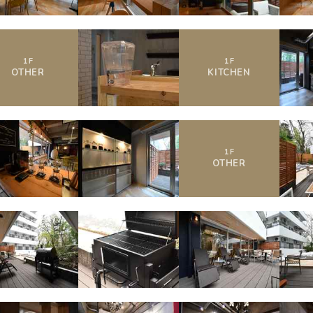
1
F
1
F
OTHER
KITCHEN
1
F
OTHER