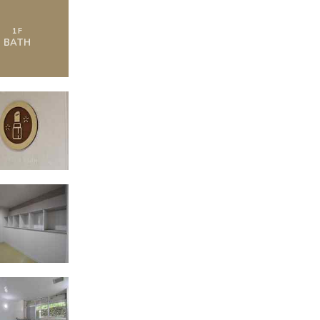
1
F
BATH