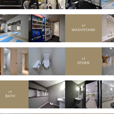
1
F
WASHSTAND
1
F
OTHER
1
F
BATH