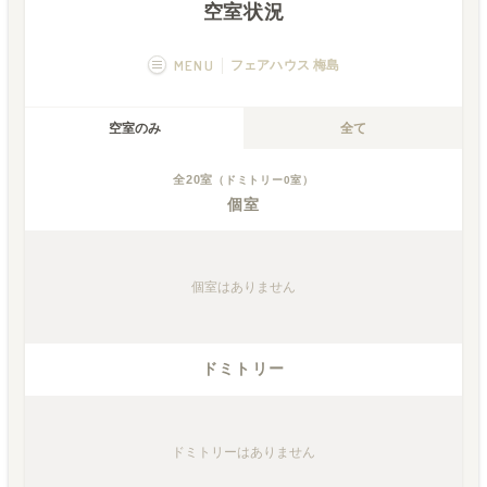
空室状況
MENU
フェアハウス 梅島
概要
画像一覧
空室のみ
全て
空室状況
運営者
全
20
室
（ドミトリー
0
室）
個室
個室
はありません
ドミトリー
ドミトリー
はありません