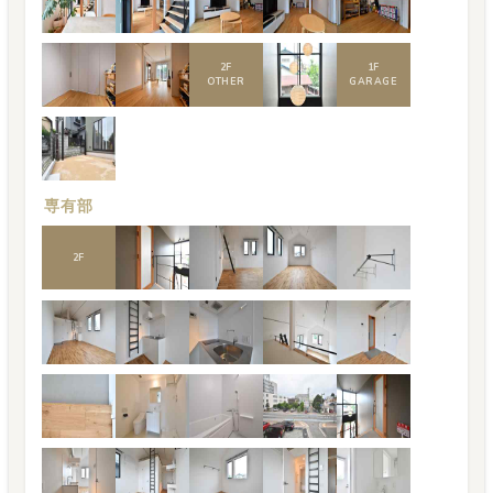
2
F
1
F
OTHER
GARAGE
専有部
2
F