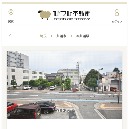
関東
ログイン
埼玉
川越市
本川越駅
1F ENVIRONMENT
1F LIVINGROOM
1F LIVINGROOM
2F ROOM
2F ROOM
2F ROOM
2F ROOM
2F ROOM
2F ROOM
2F ROOM