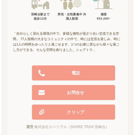
宮崎台駅
まで
男性・女性募集中 外
個室
徒歩
12
分
国人歓迎
¥53,000~
「自分らしく居れる環境の中で、多様な個性が混ざり合い交流できる空
間」 77人規模の大きなコミュニティの中で、時には交流を楽しみ、時に
は1人の時間をゆったりと過ごせます。1つのお家に居ながら様々な過ご
し方ができる、そんな空間を創りました。シェアトラ...
電話
お問合せ
クリップ
運営
株式会社スペリアル（SHARE TRAX 宮崎台）