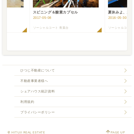
スピニング＆酸素カプセル
夏休みよ、永
2017-05-08
2016-05-30
ヶ丘
ソーシャルコート 青葉台
ソーシャルコート
ひつじ不動産について
不動産事業者様へ
シェアハウス統計資料
利用規約
プライバシーポリシー
© HITUJI REAL ESTATE
PAGE UP