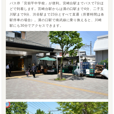
バス停「宮前平中学校」が便利。宮崎台駅までバスで7分ほ
どで到着します。宮崎台駅からは溝の口駅まで4分、二子玉
川駅まで9分、渋谷駅まで23分とすべて直通（所要時間は各
駅停車の場合）。溝の口駅で南武線に乗り換えると、川崎
駅にも30分でアクセスできます。