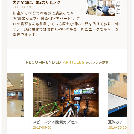
大きな畑は、第2のリビング
2016-12-19
新宿から30分で本格的に農業ができ
る“農業シェア住居＆個室アパート”。プ
ロの農家さんも営農している広大な畑の一部を借りており、仲
間と一緒に旗化で野菜作りや料理を楽しむユニークな暮らしを
満喫できます。
RECOMMENDED
ARTICLES
オススメの記事
スピニング＆酸素カプセル
夏休みよ、永
2017-05-08
2016-05-30