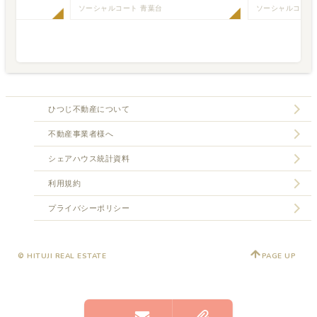
ヶ丘
ソーシャルコート 青葉台
ソーシャルコート
ひつじ不動産について
不動産事業者様へ
シェアハウス統計資料
利用規約
プライバシーポリシー
© HITUJI REAL ESTATE
PAGE UP