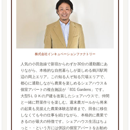
株式会社インキュベーションファクトリー
人気の小田急線で新宿からわずか30分の通勤圏にあ
りながら、本格的な自然暮らしが楽しめる鶴川駅周
辺の岡上エリア。この知る人ぞ知る穴場エリアで、
都心に通勤しながら農業を楽しめるシェアハウス＆
個室アパートの複合施設が「831 Gardens」です。
大型5ＬＤＫの戸建を改装したシェアハウスで、仲間
と一緒に野菜作りを楽しむ。週末農ガールから将来
の起業も見据えた農業体験志望者まで。田舎に移住
しなくても今の仕事を続けながら、本格的に農業で
きるのが最大の特徴です。シェアハウス生活はちょ
っと・・という方には併設の個室アパートをお勧め