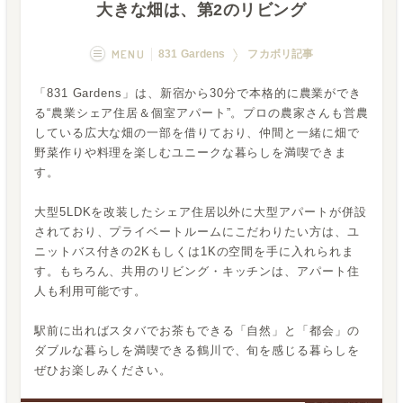
大きな畑は、第2のリビング
MENU
831 Gardens
フカボリ記事
「831 Gardens」は、新宿から30分で本格的に農業ができ
概要
画像一覧
る“農業シェア住居＆個室アパート”。プロの農家さんも営農
している広大な畑の一部を借りており、仲間と一緒に畑で
空室状況
運営者
野菜作りや料理を楽しむユニークな暮らしを満喫できま
す。
フカボリ記事
大型5LDKを改装したシェア住居以外に大型アパートが併設
されており、プライベートルームにこだわりたい方は、ユ
ニットバス付きの2Kもしくは1Kの空間を手に入れられま
す。もちろん、共用のリビング・キッチンは、アパート住
人も利用可能です。
駅前に出ればスタバでお茶もできる「自然」と「都会」の
ダブルな暮らしを満喫できる鶴川で、旬を感じる暮らしを
ぜひお楽しみください。