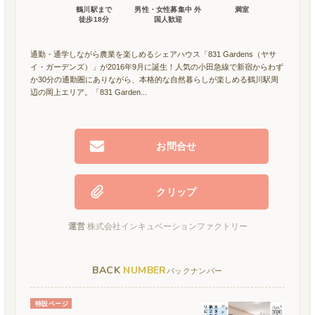
鶴川駅
まで
男性・女性募集中 外
満室
徒歩
18
分
国人歓迎
通勤・通学しながら農業を楽しめるシェアハウス「831 Gardens（ヤサ
イ・ガーデンズ）」が2016年9月に誕生！人気の小田急線で新宿からわず
か30分の通勤圏にありながら、本格的な自然暮らしが楽しめる鶴川駅周
辺の岡上エリア。「831 Garden...
お問合せ
クリップ
運営
株式会社インキュベーションファクトリー
BACK
NUMBER
バックナンバー
特設ページ