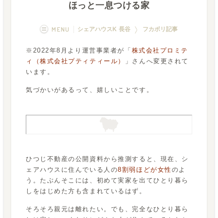
ほっと一息つける家
MENU
シェアハウスK 長谷
フカボリ記事
※2022年8月より運営事業者が「
株式会社プロミテ
概要
画像一覧
ィ（株式会社プティティール）
」さんへ変更されて
います。
空室状況
運営者
気づかいがあるって、嬉しいことです。
フカボリ記事
ひつじ不動産の公開資料から推測すると、現在、シ
ェアハウスに住んでいる人の
8割弱ほどが女性
のよ
う。たぶんそこには、初めて実家を出てひとり暮ら
しをはじめた方も含まれているはず。
そろそろ親元は離れたい。でも、完全なひとり暮ら